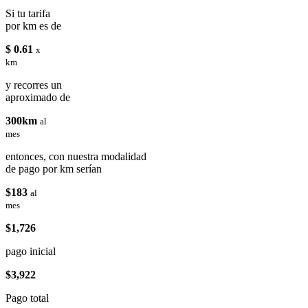
Si tu tarifa
por km es de
$ 0.61
x
km
y recorres un
aproximado de
300km
al
mes
entonces, con nuestra modalidad
de pago por km serían
$183
al
mes
$1,726
pago inicial
$3,922
Pago total