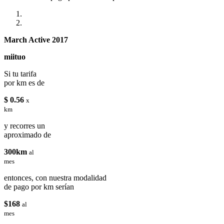
March Active 2017
miituo
Si tu tarifa
por km es de
$ 0.56
x
km
y recorres un
aproximado de
300km
al
mes
entonces, con nuestra modalidad
de pago por km serían
$168
al
mes