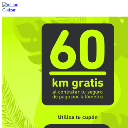
Cotizar
Llámanos al:
(55) 84-21-05-00
ó
800-953-00-59