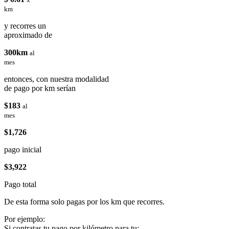
km
y recorres un
aproximado de
300km
al
mes
entonces, con nuestra modalidad
de pago por km serían
$183
al
mes
$1,726
pago inicial
$3,922
Pago total
De esta forma solo pagas por los km que recorres.
Por ejemplo:
Si contratas tu pago por kilómetro para tu: