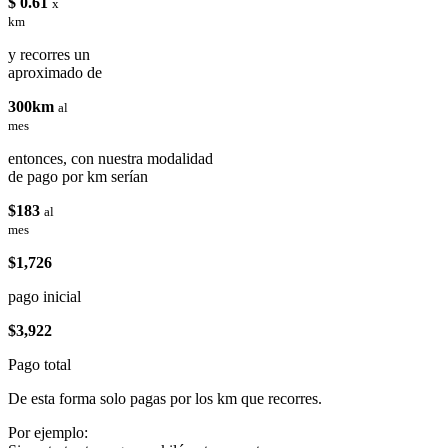
$ 0.61
x
km
y recorres un
aproximado de
300km
al
mes
entonces, con nuestra modalidad
de pago por km serían
$183
al
mes
$1,726
pago inicial
$3,922
Pago total
De esta forma solo pagas por los km que recorres.
Por ejemplo: