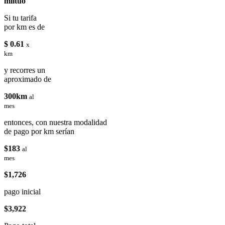
miituo
Si tu tarifa
por km es de
$ 0.61
x
km
y recorres un
aproximado de
300km
al
mes
entonces, con nuestra modalidad
de pago por km serían
$183
al
mes
$1,726
pago inicial
$3,922