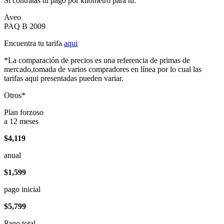
Si contratas tu pago por kilómetro para tu:
Aveo
PAQ B 2009
Encuentra tu tarifa
aqui
*La comparación de precios es una referencia de primas de
mercado,tomada de varios compradores en línea por lo cual las
tarifas aqui presentadas pueden variar.
Otros*
Plan forzoso
a 12 meses
$4,119
anual
$1,599
pago inicial
$5,799
Pago total