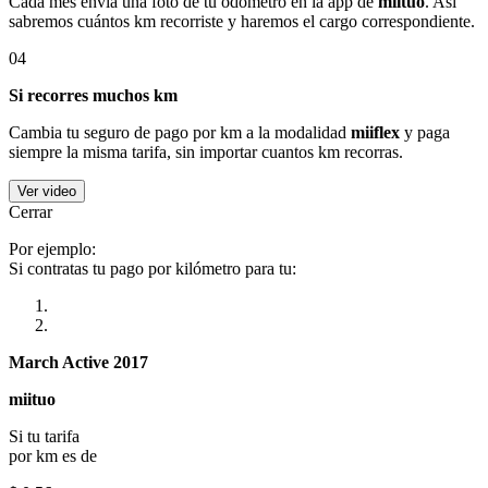
Cada mes envía una foto de tu odómetro en la app de
miituo
. Así
sabremos cuántos km recorriste y haremos el cargo correspondiente.
04
Si recorres muchos km
Cambia tu seguro de pago por km a la modalidad
miiflex
y paga
siempre la misma tarifa, sin importar cuantos km recorras.
Ver video
Cerrar
Por ejemplo:
Si contratas tu pago por kilómetro para tu:
March Active 2017
miituo
Si tu tarifa
por km es de