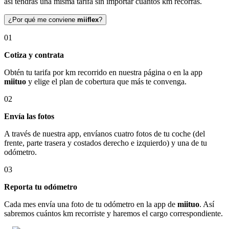
así tendrás una misma tarifa sin importar cuántos km recorras.
¿Por qué me conviene
miiflex
?
01
Cotiza y contrata
Obtén tu tarifa por km recorrido en nuestra página o en la app
miituo
y elige el plan de cobertura que más te convenga.
02
Envía las fotos
A través de nuestra app, envíanos cuatro fotos de tu coche (del
frente, parte trasera y costados derecho e izquierdo) y una de tu
odómetro.
03
Reporta tu odómetro
Cada mes envía una foto de tu odómetro en la app de
miituo
. Así
sabremos cuántos km recorriste y haremos el cargo correspondiente.