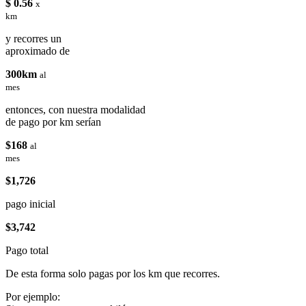
$ 0.56
x
km
y recorres un
aproximado de
300km
al
mes
entonces, con nuestra modalidad
de pago por km serían
$168
al
mes
$1,726
pago inicial
$3,742
Pago total
De esta forma solo pagas por los km que recorres.
Por ejemplo: