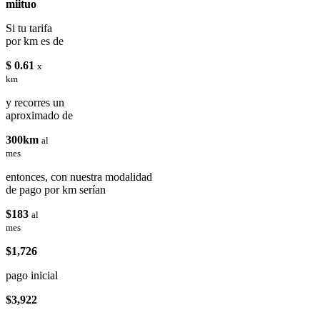
miituo
Si tu tarifa
por km es de
$ 0.61
x
km
y recorres un
aproximado de
300km
al
mes
entonces, con nuestra modalidad
de pago por km serían
$183
al
mes
$1,726
pago inicial
$3,922