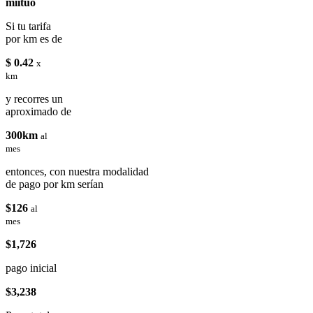
miituo
Si tu tarifa
por km es de
$ 0.42
x
km
y recorres un
aproximado de
300km
al
mes
entonces, con nuestra modalidad
de pago por km serían
$126
al
mes
$1,726
pago inicial
$3,238