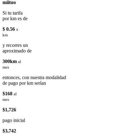
miituo
Si tu tarifa
por km es de
$ 0.56
x
km
y recorres un
aproximado de
300km
al
mes
entonces, con nuestra modalidad
de pago por km serían
$168
al
mes
$1,726
pago inicial
$3,742