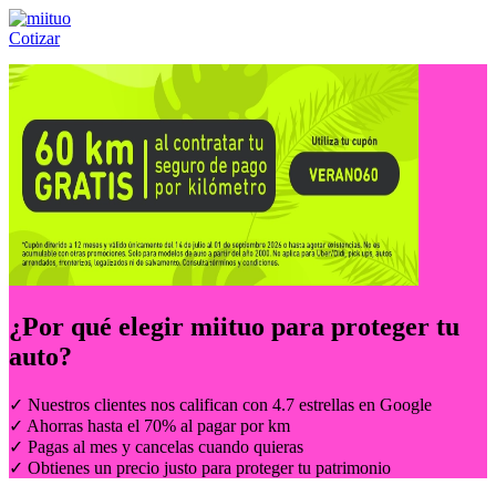
Cotizar
Llámanos al:
(55) 84-21-05-00
ó
800-953-00-59
¿Por qué elegir
miituo
para proteger tu
auto?
✓ Nuestros clientes nos califican con 4.7 estrellas en Google
✓ Ahorras hasta el 70% al pagar por km
✓ Pagas al mes y cancelas cuando quieras
✓ Obtienes un precio justo para proteger tu patrimonio