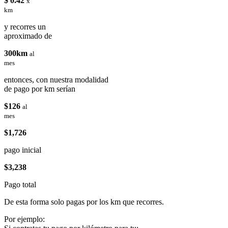
$ 0.42
x
km
y recorres un
aproximado de
300km
al
mes
entonces, con nuestra modalidad
de pago por km serían
$126
al
mes
$1,726
pago inicial
$3,238
Pago total
De esta forma solo pagas por los km que recorres.
Por ejemplo: