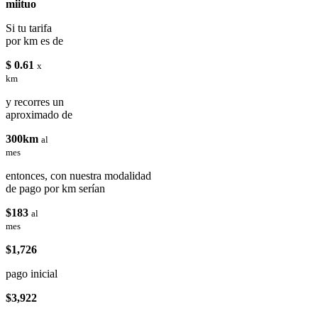
miituo
Si tu tarifa
por km es de
$ 0.61
x
km
y recorres un
aproximado de
300km
al
mes
entonces, con nuestra modalidad
de pago por km serían
$183
al
mes
$1,726
pago inicial
$3,922