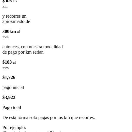
$ 0.61
x
km
y recorres un
aproximado de
300km
al
mes
entonces, con nuestra modalidad
de pago por km serían
$183
al
mes
$1,726
pago inicial
$3,922
Pago total
De esta forma solo pagas por los km que recorres.
Por ejemplo: