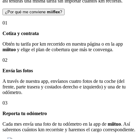
así tendrás una misma tarifa sin importar cuántos km recorras.
¿Por qué me conviene
miiflex
?
01
Cotiza y contrata
Obtén tu tarifa por km recorrido en nuestra página o en la app
miituo
y elige el plan de cobertura que más te convenga.
02
Envía las fotos
A través de nuestra app, envíanos cuatro fotos de tu coche (del
frente, parte trasera y costados derecho e izquierdo) y una de tu
odómetro.
03
Reporta tu odómetro
Cada mes envía una foto de tu odómetro en la app de
miituo
. Así
sabremos cuántos km recorriste y haremos el cargo correspondiente.