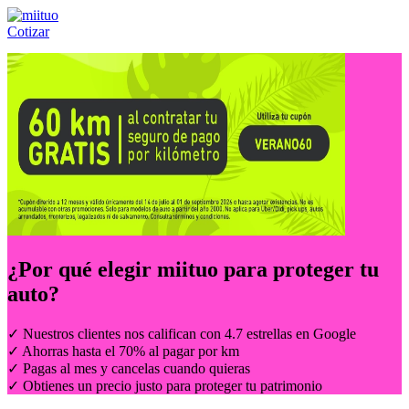
Cotizar
Llámanos al:
(55) 84-21-05-00
ó
800-953-00-59
¿Por qué elegir
miituo
para proteger tu
auto?
✓ Nuestros clientes nos califican con 4.7 estrellas en Google
✓ Ahorras hasta el 70% al pagar por km
✓ Pagas al mes y cancelas cuando quieras
✓ Obtienes un precio justo para proteger tu patrimonio