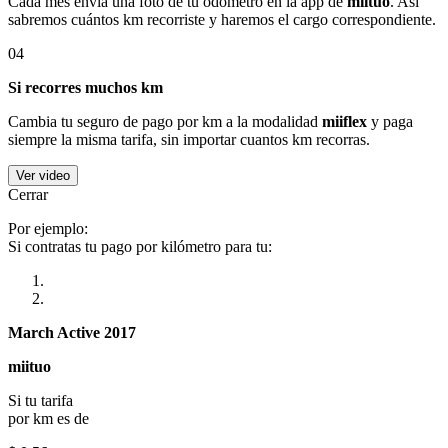
Cada mes envía una foto de tu odómetro en la app de
miituo
. Así
sabremos cuántos km recorriste y haremos el cargo correspondiente.
04
Si recorres muchos km
Cambia tu seguro de pago por km a la modalidad
miiflex
y paga
siempre la misma tarifa, sin importar cuantos km recorras.
Ver video
Cerrar
Por ejemplo:
Si contratas tu pago por kilómetro para tu:
March Active 2017
miituo
Si tu tarifa
por km es de