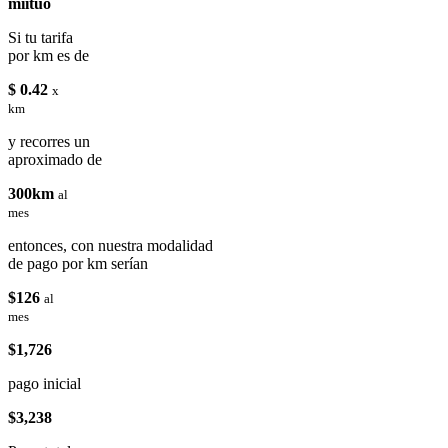
miituo
Si tu tarifa
por km es de
$ 0.42
x
km
y recorres un
aproximado de
300km
al
mes
entonces, con nuestra modalidad
de pago por km serían
$126
al
mes
$1,726
pago inicial
$3,238