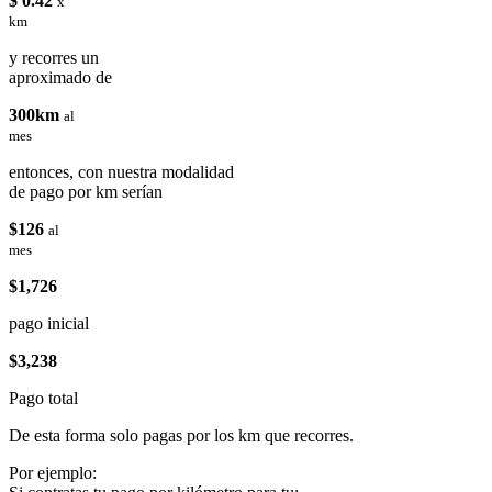
$ 0.42
x
km
y recorres un
aproximado de
300km
al
mes
entonces, con nuestra modalidad
de pago por km serían
$126
al
mes
$1,726
pago inicial
$3,238
Pago total
De esta forma solo pagas por los km que recorres.
Por ejemplo: