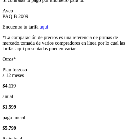
Si contratas tu pago por kilómetro para tu:
Aveo
PAQ B 2009
Encuentra tu tarifa
aqui
*La comparación de precios es una referencia de primas de
mercado,tomada de varios compradores en línea por lo cual las
tarifas aqui presentadas pueden variar.
Otros*
Plan forzoso
a 12 meses
$4,119
anual
$1,599
pago inicial
$5,799
Pago total