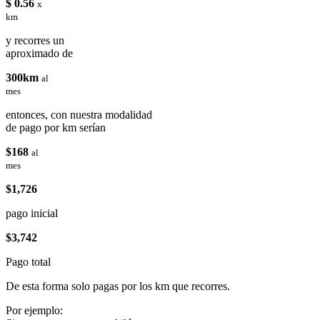
$ 0.56
x
km
y recorres un
aproximado de
300km
al
mes
entonces, con nuestra modalidad
de pago por km serían
$168
al
mes
$1,726
pago inicial
$3,742
Pago total
De esta forma solo pagas por los km que recorres.
Por ejemplo: