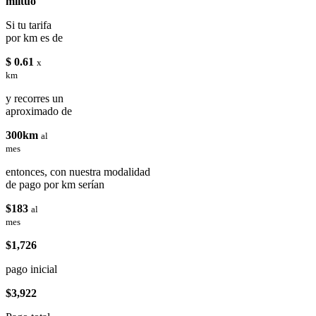
miituo
Si tu tarifa
por km es de
$ 0.61
x
km
y recorres un
aproximado de
300km
al
mes
entonces, con nuestra modalidad
de pago por km serían
$183
al
mes
$1,726
pago inicial
$3,922