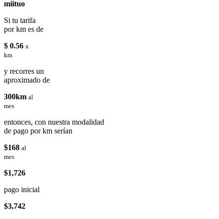
miituo
Si tu tarifa
por km es de
$ 0.56
x
km
y recorres un
aproximado de
300km
al
mes
entonces, con nuestra modalidad
de pago por km serían
$168
al
mes
$1,726
pago inicial
$3,742