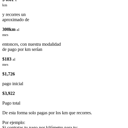
km
y recorres un
aproximado de
300km
al
mes
entonces, con nuestra modalidad
de pago por km serían
$183
al
mes
$1,726
pago inicial
$3,922
Pago total
De esta forma solo pagas por los km que recorres.
Por ejemplo:
Si contratas tu pago por kilómetro para tu: