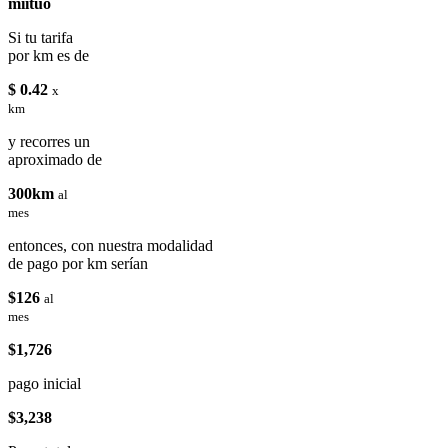
miituo
Si tu tarifa
por km es de
$ 0.42
x
km
y recorres un
aproximado de
300km
al
mes
entonces, con nuestra modalidad
de pago por km serían
$126
al
mes
$1,726
pago inicial
$3,238