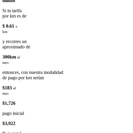
miituo
Si tu tarifa
por km es de
$ 0.61
x
km
y recorres un
aproximado de
300km
al
mes
entonces, con nuestra modalidad
de pago por km serían
$183
al
mes
$1,726
pago inicial
$3,922