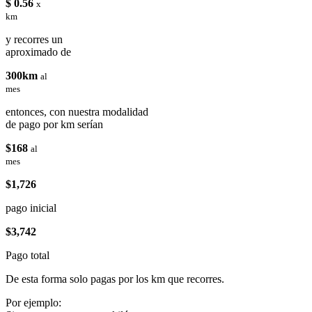
$ 0.56
x
km
y recorres un
aproximado de
300km
al
mes
entonces, con nuestra modalidad
de pago por km serían
$168
al
mes
$1,726
pago inicial
$3,742
Pago total
De esta forma solo pagas por los km que recorres.
Por ejemplo: