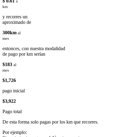
$ 0.61
x
km
y recorres un
aproximado de
300km
al
mes
entonces, con nuestra modalidad
de pago por km serían
$183
al
mes
$1,726
pago inicial
$3,922
Pago total
De esta forma solo pagas por los km que recorres.
Por ejemplo: