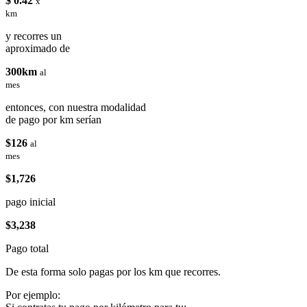
$ 0.42
x
km
y recorres un
aproximado de
300km
al
mes
entonces, con nuestra modalidad
de pago por km serían
$126
al
mes
$1,726
pago inicial
$3,238
Pago total
De esta forma solo pagas por los km que recorres.
Por ejemplo: