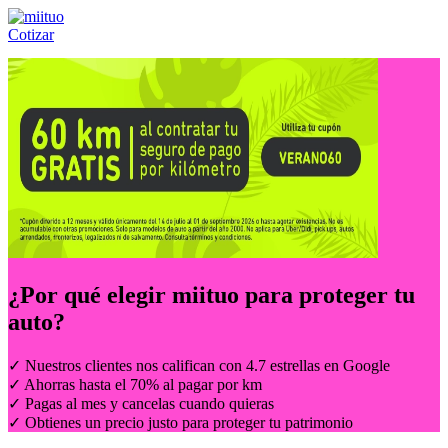
Cotizar
Llámanos al:
(55) 84-21-05-00
ó
800-953-00-59
¿Por qué elegir
miituo
para proteger tu
auto?
✓ Nuestros clientes nos califican con 4.7 estrellas en Google
✓ Ahorras hasta el 70% al pagar por km
✓ Pagas al mes y cancelas cuando quieras
✓ Obtienes un precio justo para proteger tu patrimonio