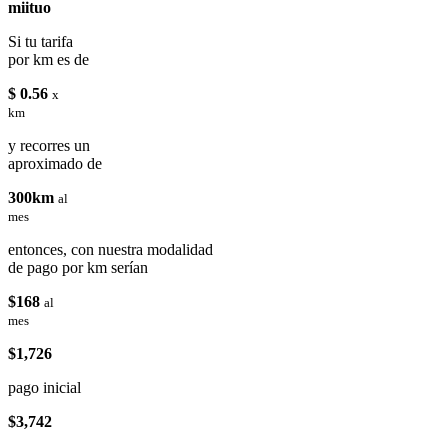
miituo
Si tu tarifa
por km es de
$ 0.56
x
km
y recorres un
aproximado de
300km
al
mes
entonces, con nuestra modalidad
de pago por km serían
$168
al
mes
$1,726
pago inicial
$3,742