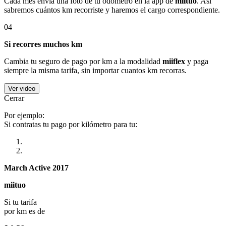
Cada mes envía una foto de tu odómetro en la app de
miituo
. Así
sabremos cuántos km recorriste y haremos el cargo correspondiente.
04
Si recorres muchos km
Cambia tu seguro de pago por km a la modalidad
miiflex
y paga
siempre la misma tarifa, sin importar cuantos km recorras.
Ver video
Cerrar
Por ejemplo:
Si contratas tu pago por kilómetro para tu:
March Active 2017
miituo
Si tu tarifa
por km es de