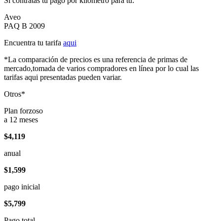
Si contratas tu pago por kilómetro para tu:
Aveo
PAQ B 2009
Encuentra tu tarifa
aqui
*La comparación de precios es una referencia de primas de
mercado,tomada de varios compradores en línea por lo cual las
tarifas aqui presentadas pueden variar.
Otros*
Plan forzoso
a 12 meses
$4,119
anual
$1,599
pago inicial
$5,799
Pago total