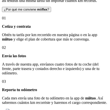
así tendrás una misma tarifa sin importar cuántos km recorras.
¿Por qué me conviene
miiflex
?
01
Cotiza y contrata
Obtén tu tarifa por km recorrido en nuestra página o en la app
miituo
y elige el plan de cobertura que más te convenga.
02
Envía las fotos
A través de nuestra app, envíanos cuatro fotos de tu coche (del
frente, parte trasera y costados derecho e izquierdo) y una de tu
odómetro.
03
Reporta tu odómetro
Cada mes envía una foto de tu odómetro en la app de
miituo
. Así
sabremos cuántos km recorriste y haremos el cargo correspondiente.