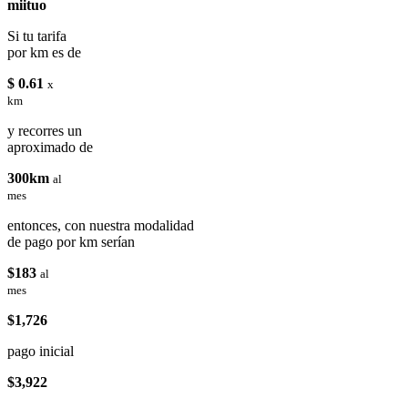
miituo
Si tu tarifa
por km es de
$ 0.61
x
km
y recorres un
aproximado de
300km
al
mes
entonces, con nuestra modalidad
de pago por km serían
$183
al
mes
$1,726
pago inicial
$3,922