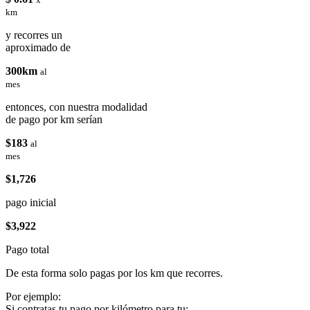
km
y recorres un
aproximado de
300km
al
mes
entonces, con nuestra modalidad
de pago por km serían
$183
al
mes
$1,726
pago inicial
$3,922
Pago total
De esta forma solo pagas por los km que recorres.
Por ejemplo:
Si contratas tu pago por kilómetro para tu: