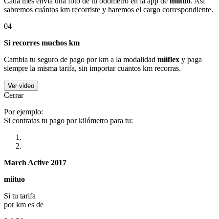
Cada mes envía una foto de tu odómetro en la app de
miituo
. Así
sabremos cuántos km recorriste y haremos el cargo correspondiente.
04
Si recorres muchos km
Cambia tu seguro de pago por km a la modalidad
miiflex
y paga
siempre la misma tarifa, sin importar cuantos km recorras.
Ver video
Cerrar
Por ejemplo:
Si contratas tu pago por kilómetro para tu:
March Active 2017
miituo
Si tu tarifa
por km es de