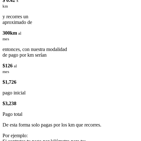
$ 0.42
x
km
y recorres un
aproximado de
300km
al
mes
entonces, con nuestra modalidad
de pago por km serían
$126
al
mes
$1,726
pago inicial
$3,238
Pago total
De esta forma solo pagas por los km que recorres.
Por ejemplo: