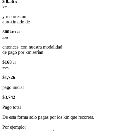
$ 0.56
x
km
y recorres un
aproximado de
300km
al
mes
entonces, con nuestra modalidad
de pago por km serían
$168
al
mes
$1,726
pago inicial
$3,742
Pago total
De esta forma solo pagas por los km que recorres.
Por ejemplo: