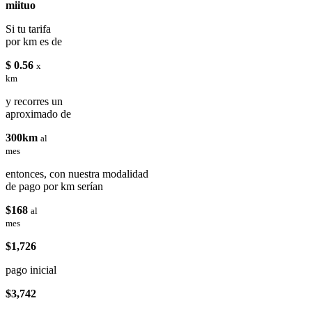
miituo
Si tu tarifa
por km es de
$ 0.56
x
km
y recorres un
aproximado de
300km
al
mes
entonces, con nuestra modalidad
de pago por km serían
$168
al
mes
$1,726
pago inicial
$3,742