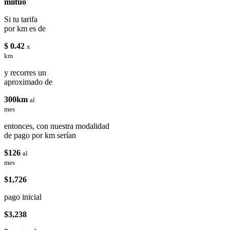
miituo
Si tu tarifa
por km es de
$ 0.42
x
km
y recorres un
aproximado de
300km
al
mes
entonces, con nuestra modalidad
de pago por km serían
$126
al
mes
$1,726
pago inicial
$3,238