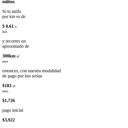
miituo
Si tu tarifa
por km es de
$ 0.61
x
km
y recorres un
aproximado de
300km
al
mes
entonces, con nuestra modalidad
de pago por km serían
$183
al
mes
$1,726
pago inicial
$3,922