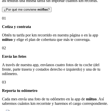
así tendrás una misma tarifa sin importar cuántos km recorras.
¿Por qué me conviene
miiflex
?
01
Cotiza y contrata
Obtén tu tarifa por km recorrido en nuestra página o en la app
miituo
y elige el plan de cobertura que más te convenga.
02
Envía las fotos
A través de nuestra app, envíanos cuatro fotos de tu coche (del
frente, parte trasera y costados derecho e izquierdo) y una de tu
odómetro.
03
Reporta tu odómetro
Cada mes envía una foto de tu odómetro en la app de
miituo
. Así
sabremos cuántos km recorriste y haremos el cargo correspondiente.