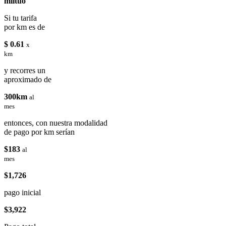
miituo
Si tu tarifa
por km es de
$ 0.61
x
km
y recorres un
aproximado de
300km
al
mes
entonces, con nuestra modalidad
de pago por km serían
$183
al
mes
$1,726
pago inicial
$3,922