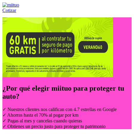
Cotizar
Llámanos al:
(55) 84-21-05-00
ó
800-953-00-59
¿Por qué elegir
miituo
para proteger tu
auto?
✓ Nuestros clientes nos califican con 4.7 estrellas en Google
✓ Ahorras hasta el 70% al pagar por km
✓ Pagas al mes y cancelas cuando quieras
✓ Obtienes un precio justo para proteger tu patrimonio