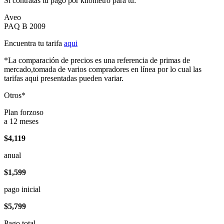
Si contratas tu pago por kilómetro para tu:
Aveo
PAQ B 2009
Encuentra tu tarifa
aqui
*La comparación de precios es una referencia de primas de
mercado,tomada de varios compradores en línea por lo cual las
tarifas aqui presentadas pueden variar.
Otros*
Plan forzoso
a 12 meses
$4,119
anual
$1,599
pago inicial
$5,799
Pago total