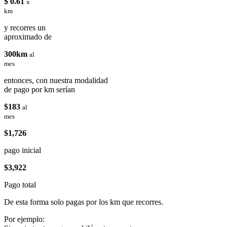
$ 0.61
x
km
y recorres un
aproximado de
300km
al
mes
entonces, con nuestra modalidad
de pago por km serían
$183
al
mes
$1,726
pago inicial
$3,922
Pago total
De esta forma solo pagas por los km que recorres.
Por ejemplo: