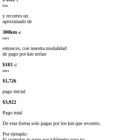
km
y recorres un
aproximado de
300km
al
mes
entonces, con nuestra modalidad
de pago por km serían
$183
al
mes
$1,726
pago inicial
$3,922
Pago total
De esta forma solo pagas por los km que recorres.
Por ejemplo:
Si contratas tu pago por kilómetro para tu: