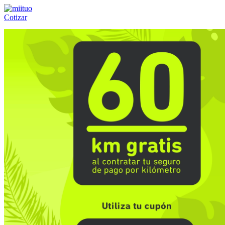
Cotizar
Llámanos al:
(55) 84-21-05-00
ó
800-953-00-59