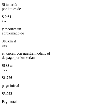
Si tu tarifa
por km es de
$ 0.61
x
km
y recorres un
aproximado de
300km
al
mes
entonces, con nuestra modalidad
de pago por km serían
$183
al
mes
$1,726
pago inicial
$3,922
Pago total