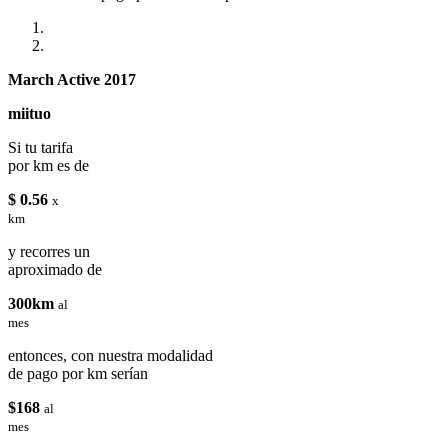
March Active 2017
miituo
Si tu tarifa
por km es de
$ 0.56
x
km
y recorres un
aproximado de
300km
al
mes
entonces, con nuestra modalidad
de pago por km serían
$168
al
mes