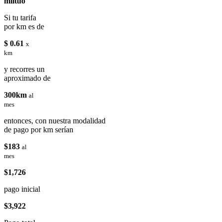
miituo
Si tu tarifa
por km es de
$ 0.61
x
km
y recorres un
aproximado de
300km
al
mes
entonces, con nuestra modalidad
de pago por km serían
$183
al
mes
$1,726
pago inicial
$3,922