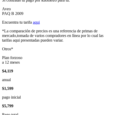
Si contratas tu pago por kilómetro para tu:
Aveo
PAQ B 2009
Encuentra tu tarifa
aqui
*La comparación de precios es una referencia de primas de
mercado,tomada de varios compradores en línea por lo cual las
tarifas aqui presentadas pueden variar.
Otros*
Plan forzoso
a 12 meses
$4,119
anual
$1,599
pago inicial
$5,799
Pago total