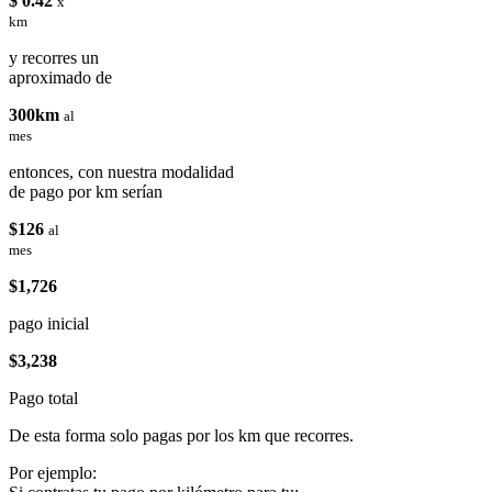
$ 0.42
x
km
y recorres un
aproximado de
300km
al
mes
entonces, con nuestra modalidad
de pago por km serían
$126
al
mes
$1,726
pago inicial
$3,238
Pago total
De esta forma solo pagas por los km que recorres.
Por ejemplo: