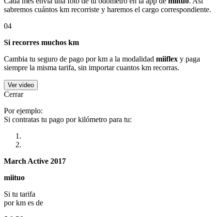
Cada mes envía una foto de tu odómetro en la app de
miituo
. Así
sabremos cuántos km recorriste y haremos el cargo correspondiente.
04
Si recorres muchos km
Cambia tu seguro de pago por km a la modalidad
miiflex
y paga
siempre la misma tarifa, sin importar cuantos km recorras.
Ver video
Cerrar
Por ejemplo:
Si contratas tu pago por kilómetro para tu:
March Active 2017
miituo
Si tu tarifa
por km es de