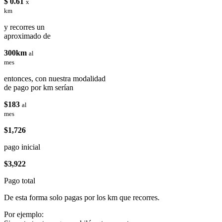
$ 0.61
x
km
y recorres un
aproximado de
300km
al
mes
entonces, con nuestra modalidad
de pago por km serían
$183
al
mes
$1,726
pago inicial
$3,922
Pago total
De esta forma solo pagas por los km que recorres.
Por ejemplo: