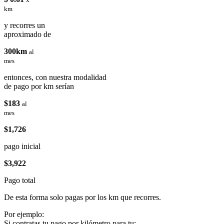
km
y recorres un
aproximado de
300km
al
mes
entonces, con nuestra modalidad
de pago por km serían
$183
al
mes
$1,726
pago inicial
$3,922
Pago total
De esta forma solo pagas por los km que recorres.
Por ejemplo:
Si contratas tu pago por kilómetro para tu: