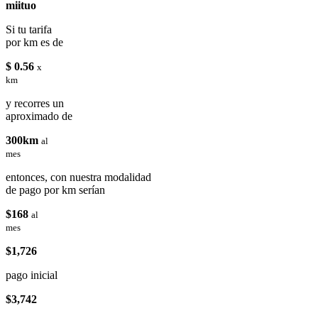
miituo
Si tu tarifa
por km es de
$ 0.56
x
km
y recorres un
aproximado de
300km
al
mes
entonces, con nuestra modalidad
de pago por km serían
$168
al
mes
$1,726
pago inicial
$3,742