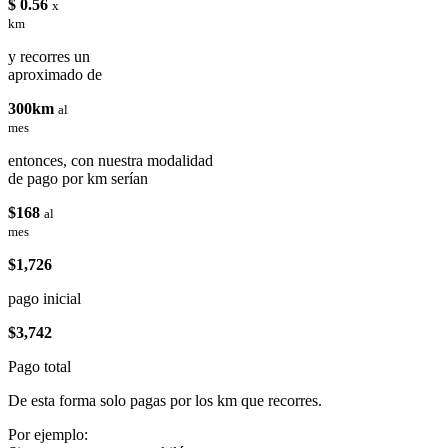
$ 0.56
x
km
y recorres un
aproximado de
300km
al
mes
entonces, con nuestra modalidad
de pago por km serían
$168
al
mes
$1,726
pago inicial
$3,742
Pago total
De esta forma solo pagas por los km que recorres.
Por ejemplo: