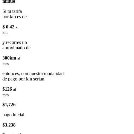
miituo
Si tu tarifa
por km es de
$ 0.42
x
km
y recorres un
aproximado de
300km
al
mes
entonces, con nuestra modalidad
de pago por km serían
$126
al
mes
$1,726
pago inicial
$3,238