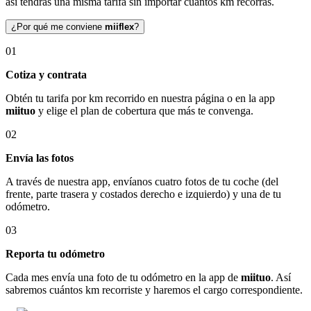
así tendrás una misma tarifa sin importar cuántos km recorras.
¿Por qué me conviene
miiflex
?
01
Cotiza y contrata
Obtén tu tarifa por km recorrido en nuestra página o en la app
miituo
y elige el plan de cobertura que más te convenga.
02
Envía las fotos
A través de nuestra app, envíanos cuatro fotos de tu coche (del
frente, parte trasera y costados derecho e izquierdo) y una de tu
odómetro.
03
Reporta tu odómetro
Cada mes envía una foto de tu odómetro en la app de
miituo
. Así
sabremos cuántos km recorriste y haremos el cargo correspondiente.