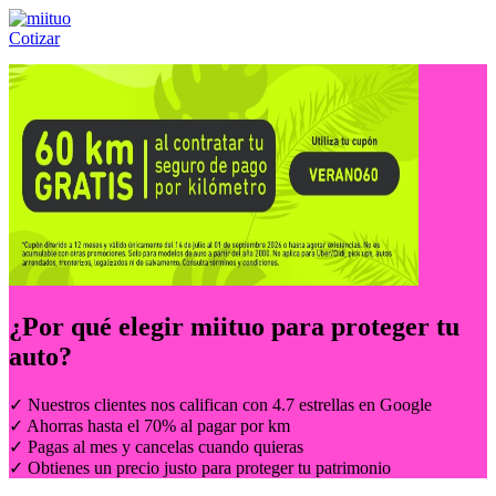
Cotizar
Llámanos al:
(55) 84-21-05-00
ó
800-953-00-59
¿Por qué elegir
miituo
para proteger tu
auto?
✓ Nuestros clientes nos califican con 4.7 estrellas en Google
✓ Ahorras hasta el 70% al pagar por km
✓ Pagas al mes y cancelas cuando quieras
✓ Obtienes un precio justo para proteger tu patrimonio