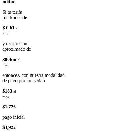
miituo
Si tu tarifa
por km es de
$ 0.61
x
km
y recorres un
aproximado de
300km
al
mes
entonces, con nuestra modalidad
de pago por km serían
$183
al
mes
$1,726
pago inicial
$3,922