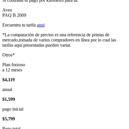
Si contratas tu pago por kilómetro para tu:
Aveo
PAQ B 2009
Encuentra tu tarifa
aqui
*La comparación de precios es una referencia de primas de
mercado,tomada de varios compradores en línea por lo cual las
tarifas aqui presentadas pueden variar.
Otros*
Plan forzoso
a 12 meses
$4,119
anual
$1,599
pago inicial
$5,799
Pago total