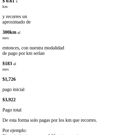
$ 0.61
x
km
y recorres un
aproximado de
300km
al
mes
entonces, con nuestra modalidad
de pago por km serían
$183
al
mes
$1,726
pago inicial
$3,922
Pago total
De esta forma solo pagas por los km que recorres.
Por ejemplo: