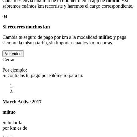
Cada mes envía una foto de tu odómetro en la app de
miituo
. Así
sabremos cuántos km recorriste y haremos el cargo correspondiente.
04
Si recorres muchos km
Cambia tu seguro de pago por km a la modalidad
miiflex
y paga
siempre la misma tarifa, sin importar cuantos km recorras.
Ver video
Cerrar
Por ejemplo:
Si contratas tu pago por kilómetro para tu:
March Active 2017
miituo
Si tu tarifa
por km es de