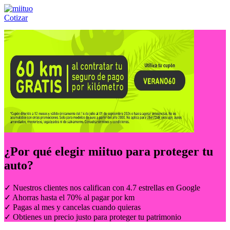
Cotizar
Llámanos al:
(55) 84-21-05-00
ó
800-953-00-59
¿Por qué elegir
miituo
para proteger tu
auto?
✓ Nuestros clientes nos califican con 4.7 estrellas en Google
✓ Ahorras hasta el 70% al pagar por km
✓ Pagas al mes y cancelas cuando quieras
✓ Obtienes un precio justo para proteger tu patrimonio