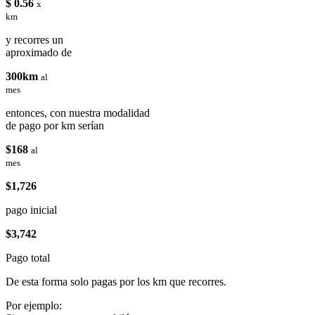
$ 0.56
x
km
y recorres un
aproximado de
300km
al
mes
entonces, con nuestra modalidad
de pago por km serían
$168
al
mes
$1,726
pago inicial
$3,742
Pago total
De esta forma solo pagas por los km que recorres.
Por ejemplo: