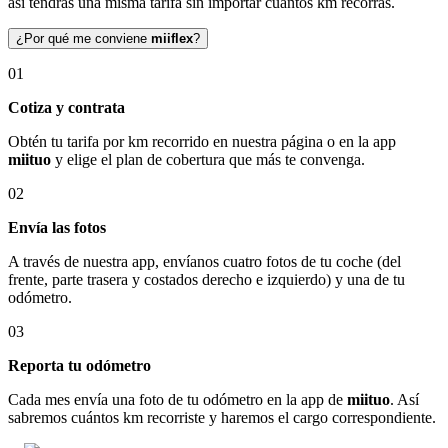
así tendrás una misma tarifa sin importar cuántos km recorras.
¿Por qué me conviene
miiflex
?
01
Cotiza y contrata
Obtén tu tarifa por km recorrido en nuestra página o en la app
miituo
y elige el plan de cobertura que más te convenga.
02
Envía las fotos
A través de nuestra app, envíanos cuatro fotos de tu coche (del
frente, parte trasera y costados derecho e izquierdo) y una de tu
odómetro.
03
Reporta tu odómetro
Cada mes envía una foto de tu odómetro en la app de
miituo
. Así
sabremos cuántos km recorriste y haremos el cargo correspondiente.