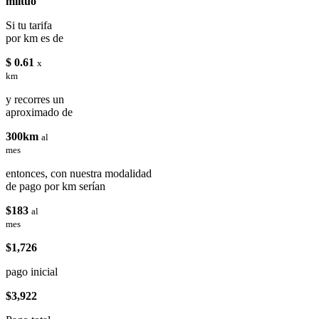
miituo
Si tu tarifa
por km es de
$ 0.61
x
km
y recorres un
aproximado de
300km
al
mes
entonces, con nuestra modalidad
de pago por km serían
$183
al
mes
$1,726
pago inicial
$3,922