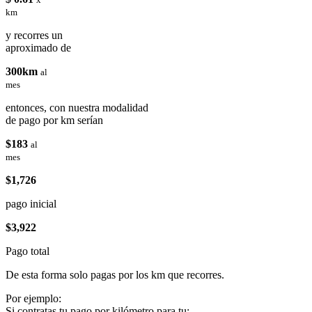
km
y recorres un
aproximado de
300km
al
mes
entonces, con nuestra modalidad
de pago por km serían
$183
al
mes
$1,726
pago inicial
$3,922
Pago total
De esta forma solo pagas por los km que recorres.
Por ejemplo:
Si contratas tu pago por kilómetro para tu: