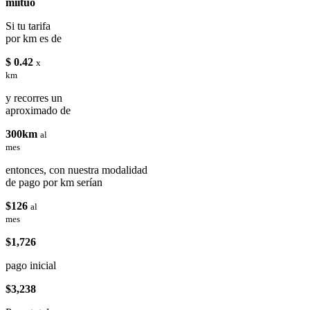
miituo
Si tu tarifa
por km es de
$ 0.42
x
km
y recorres un
aproximado de
300km
al
mes
entonces, con nuestra modalidad
de pago por km serían
$126
al
mes
$1,726
pago inicial
$3,238