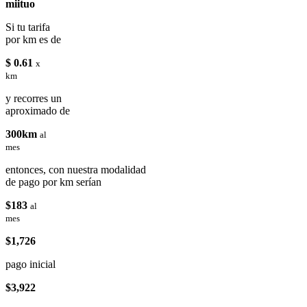
miituo
Si tu tarifa
por km es de
$ 0.61
x
km
y recorres un
aproximado de
300km
al
mes
entonces, con nuestra modalidad
de pago por km serían
$183
al
mes
$1,726
pago inicial
$3,922