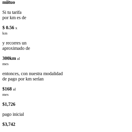
miituo
Si tu tarifa
por km es de
$ 0.56
x
km
y recorres un
aproximado de
300km
al
mes
entonces, con nuestra modalidad
de pago por km serían
$168
al
mes
$1,726
pago inicial
$3,742