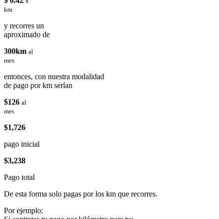
$ 0.42
x
km
y recorres un
aproximado de
300km
al
mes
entonces, con nuestra modalidad
de pago por km serían
$126
al
mes
$1,726
pago inicial
$3,238
Pago total
De esta forma solo pagas por los km que recorres.
Por ejemplo: