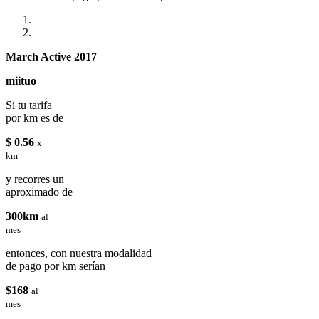
March Active 2017
miituo
Si tu tarifa
por km es de
$ 0.56
x
km
y recorres un
aproximado de
300km
al
mes
entonces, con nuestra modalidad
de pago por km serían
$168
al
mes