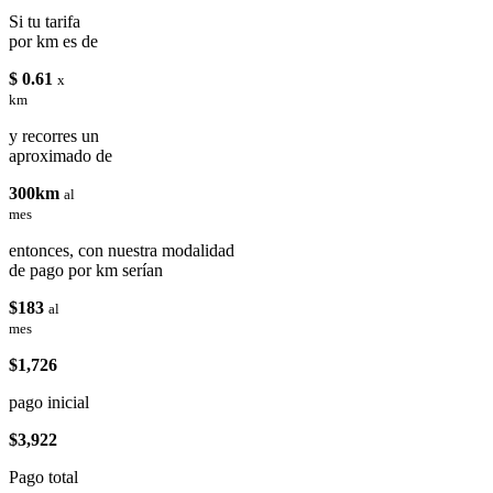
Si tu tarifa
por km es de
$ 0.61
x
km
y recorres un
aproximado de
300km
al
mes
entonces, con nuestra modalidad
de pago por km serían
$183
al
mes
$1,726
pago inicial
$3,922
Pago total