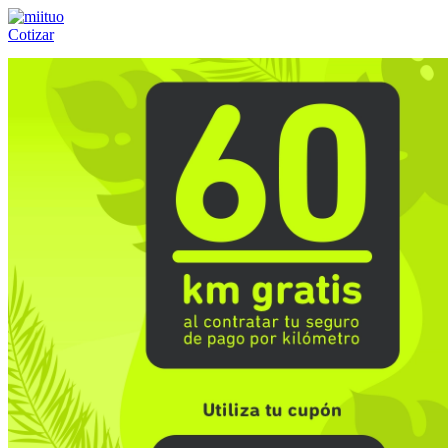
Cotizar
Llámanos al:
(55) 84-21-05-00
ó
800-953-00-59