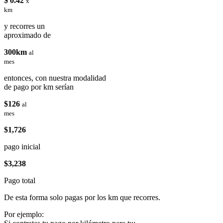
$ 0.42
x
km
y recorres un
aproximado de
300km
al
mes
entonces, con nuestra modalidad
de pago por km serían
$126
al
mes
$1,726
pago inicial
$3,238
Pago total
De esta forma solo pagas por los km que recorres.
Por ejemplo: