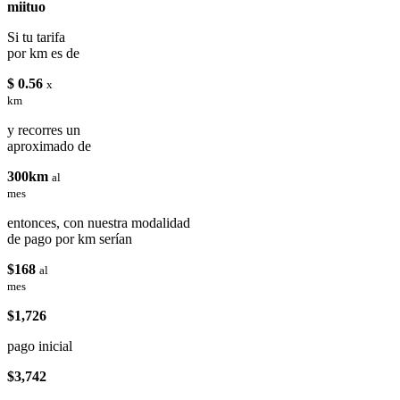
miituo
Si tu tarifa
por km es de
$ 0.56
x
km
y recorres un
aproximado de
300km
al
mes
entonces, con nuestra modalidad
de pago por km serían
$168
al
mes
$1,726
pago inicial
$3,742