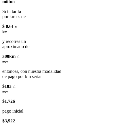
miituo
Si tu tarifa
por km es de
$ 0.61
x
km
y recorres un
aproximado de
300km
al
mes
entonces, con nuestra modalidad
de pago por km serían
$183
al
mes
$1,726
pago inicial
$3,922