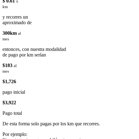
$ 0.61
x
km
y recorres un
aproximado de
300km
al
mes
entonces, con nuestra modalidad
de pago por km serían
$183
al
mes
$1,726
pago inicial
$3,922
Pago total
De esta forma solo pagas por los km que recorres.
Por ejemplo: