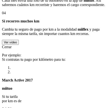
Cada mes envía una foto de tu odómetro en la app de
miituo
. Así
sabremos cuántos km recorriste y haremos el cargo correspondiente.
04
Si recorres muchos km
Cambia tu seguro de pago por km a la modalidad
miiflex
y paga
siempre la misma tarifa, sin importar cuantos km recorras.
Ver video
Cerrar
Por ejemplo:
Si contratas tu pago por kilómetro para tu:
March Active 2017
miituo
Si tu tarifa
por km es de