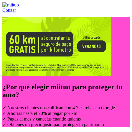
Cotizar
Llámanos al:
(55) 84-21-05-00
ó
800-953-00-59
¿Por qué elegir
miituo
para proteger tu
auto?
✓ Nuestros clientes nos califican con 4.7 estrellas en Google
✓ Ahorras hasta el 70% al pagar por km
✓ Pagas al mes y cancelas cuando quieras
✓ Obtienes un precio justo para proteger tu patrimonio