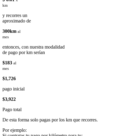
km
y recorres un
aproximado de
300km
al
mes
entonces, con nuestra modalidad
de pago por km serían
$183
al
mes
$1,726
pago inicial
$3,922
Pago total
De esta forma solo pagas por los km que recorres.
Por ejemplo:
Si contratas tu pago por kilómetro para tu: