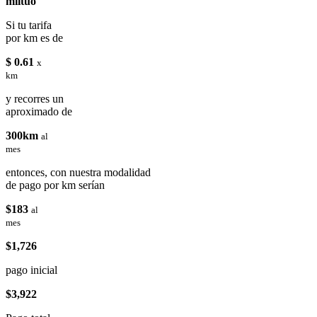
miituo
Si tu tarifa
por km es de
$ 0.61
x
km
y recorres un
aproximado de
300km
al
mes
entonces, con nuestra modalidad
de pago por km serían
$183
al
mes
$1,726
pago inicial
$3,922