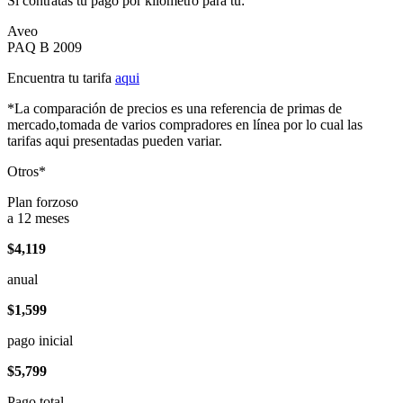
Si contratas tu pago por kilómetro para tu:
Aveo
PAQ B 2009
Encuentra tu tarifa
aqui
*La comparación de precios es una referencia de primas de
mercado,tomada de varios compradores en línea por lo cual las
tarifas aqui presentadas pueden variar.
Otros*
Plan forzoso
a 12 meses
$4,119
anual
$1,599
pago inicial
$5,799
Pago total