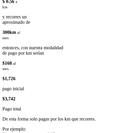
$ 0.56
x
km
y recorres un
aproximado de
300km
al
mes
entonces, con nuestra modalidad
de pago por km serían
$168
al
mes
$1,726
pago inicial
$3,742
Pago total
De esta forma solo pagas por los km que recorres.
Por ejemplo: