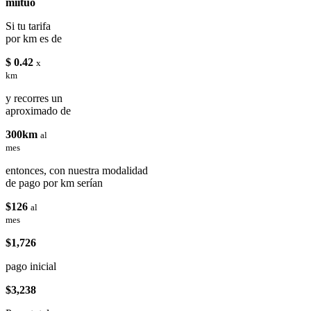
miituo
Si tu tarifa
por km es de
$ 0.42
x
km
y recorres un
aproximado de
300km
al
mes
entonces, con nuestra modalidad
de pago por km serían
$126
al
mes
$1,726
pago inicial
$3,238