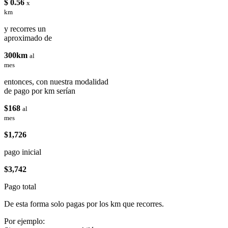
$ 0.56
x
km
y recorres un
aproximado de
300km
al
mes
entonces, con nuestra modalidad
de pago por km serían
$168
al
mes
$1,726
pago inicial
$3,742
Pago total
De esta forma solo pagas por los km que recorres.
Por ejemplo: