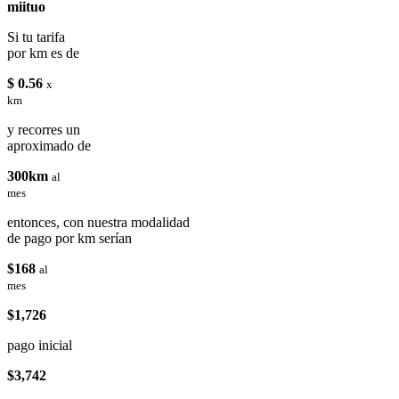
miituo
Si tu tarifa
por km es de
$ 0.56
x
km
y recorres un
aproximado de
300km
al
mes
entonces, con nuestra modalidad
de pago por km serían
$168
al
mes
$1,726
pago inicial
$3,742