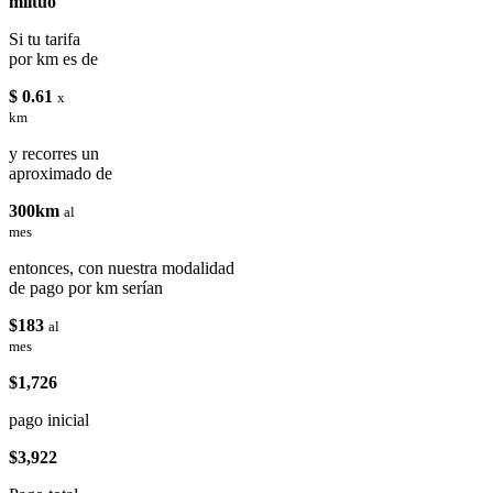
miituo
Si tu tarifa
por km es de
$ 0.61
x
km
y recorres un
aproximado de
300km
al
mes
entonces, con nuestra modalidad
de pago por km serían
$183
al
mes
$1,726
pago inicial
$3,922