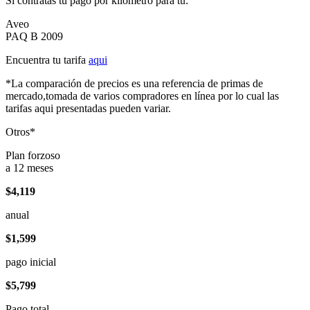
Si contratas tu pago por kilómetro para tu:
Aveo
PAQ B 2009
Encuentra tu tarifa
aqui
*La comparación de precios es una referencia de primas de
mercado,tomada de varios compradores en línea por lo cual las
tarifas aqui presentadas pueden variar.
Otros*
Plan forzoso
a 12 meses
$4,119
anual
$1,599
pago inicial
$5,799
Pago total