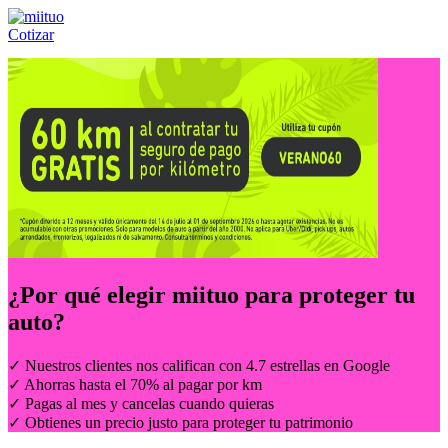
Cotizar
Llámanos al:
(55) 84-21-05-00
ó
800-953-00-59
¿Por qué elegir
miituo
para proteger tu
auto?
✓ Nuestros clientes nos califican con 4.7 estrellas en Google
✓ Ahorras hasta el 70% al pagar por km
✓ Pagas al mes y cancelas cuando quieras
✓ Obtienes un precio justo para proteger tu patrimonio