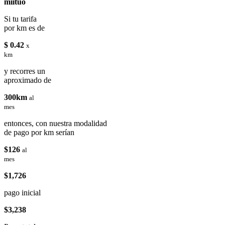
miituo
Si tu tarifa
por km es de
$ 0.42
x
km
y recorres un
aproximado de
300km
al
mes
entonces, con nuestra modalidad
de pago por km serían
$126
al
mes
$1,726
pago inicial
$3,238