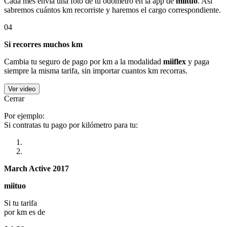
Cada mes envía una foto de tu odómetro en la app de
miituo
. Así
sabremos cuántos km recorriste y haremos el cargo correspondiente.
04
Si recorres muchos km
Cambia tu seguro de pago por km a la modalidad
miiflex
y paga
siempre la misma tarifa, sin importar cuantos km recorras.
Ver video
Cerrar
Por ejemplo:
Si contratas tu pago por kilómetro para tu:
March Active 2017
miituo
Si tu tarifa
por km es de