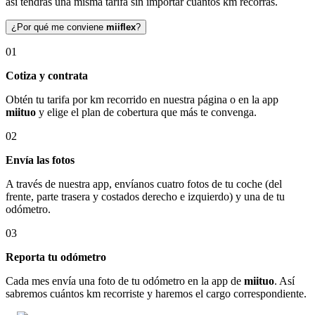
así tendrás una misma tarifa sin importar cuántos km recorras.
¿Por qué me conviene
miiflex
?
01
Cotiza y contrata
Obtén tu tarifa por km recorrido en nuestra página o en la app
miituo
y elige el plan de cobertura que más te convenga.
02
Envía las fotos
A través de nuestra app, envíanos cuatro fotos de tu coche (del
frente, parte trasera y costados derecho e izquierdo) y una de tu
odómetro.
03
Reporta tu odómetro
Cada mes envía una foto de tu odómetro en la app de
miituo
. Así
sabremos cuántos km recorriste y haremos el cargo correspondiente.