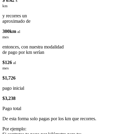
$ 0.42
x
km
y recorres un
aproximado de
300km
al
mes
entonces, con nuestra modalidad
de pago por km serían
$126
al
mes
$1,726
pago inicial
$3,238
Pago total
De esta forma solo pagas por los km que recorres.
Por ejemplo: