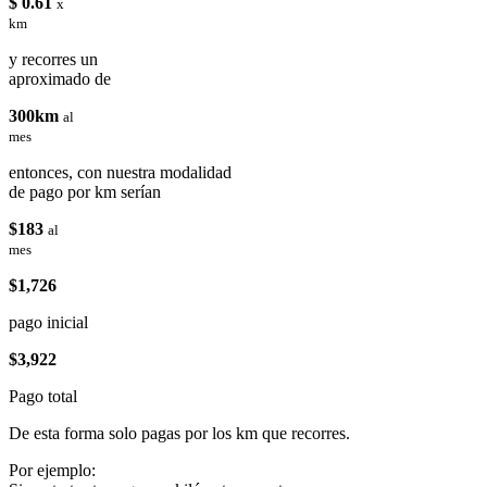
$ 0.61
x
km
y recorres un
aproximado de
300km
al
mes
entonces, con nuestra modalidad
de pago por km serían
$183
al
mes
$1,726
pago inicial
$3,922
Pago total
De esta forma solo pagas por los km que recorres.
Por ejemplo: