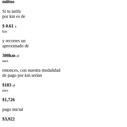
miituo
Si tu tarifa
por km es de
$ 0.61
x
km
y recorres un
aproximado de
300km
al
mes
entonces, con nuestra modalidad
de pago por km serían
$183
al
mes
$1,726
pago inicial
$3,922