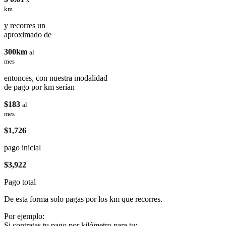
km
y recorres un
aproximado de
300km
al
mes
entonces, con nuestra modalidad
de pago por km serían
$183
al
mes
$1,726
pago inicial
$3,922
Pago total
De esta forma solo pagas por los km que recorres.
Por ejemplo:
Si contratas tu pago por kilómetro para tu: