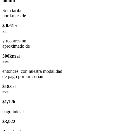
miituo
Si tu tarifa
por km es de
$ 0.61
x
km
y recorres un
aproximado de
300km
al
mes
entonces, con nuestra modalidad
de pago por km serían
$183
al
mes
$1,726
pago inicial
$3,922