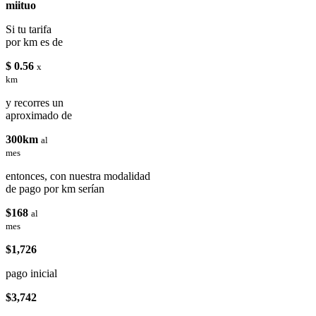
miituo
Si tu tarifa
por km es de
$ 0.56
x
km
y recorres un
aproximado de
300km
al
mes
entonces, con nuestra modalidad
de pago por km serían
$168
al
mes
$1,726
pago inicial
$3,742