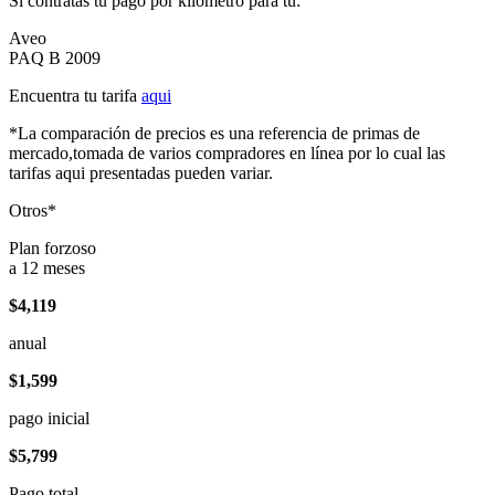
Si contratas tu pago por kilómetro para tu:
Aveo
PAQ B 2009
Encuentra tu tarifa
aqui
*La comparación de precios es una referencia de primas de
mercado,tomada de varios compradores en línea por lo cual las
tarifas aqui presentadas pueden variar.
Otros*
Plan forzoso
a 12 meses
$4,119
anual
$1,599
pago inicial
$5,799
Pago total