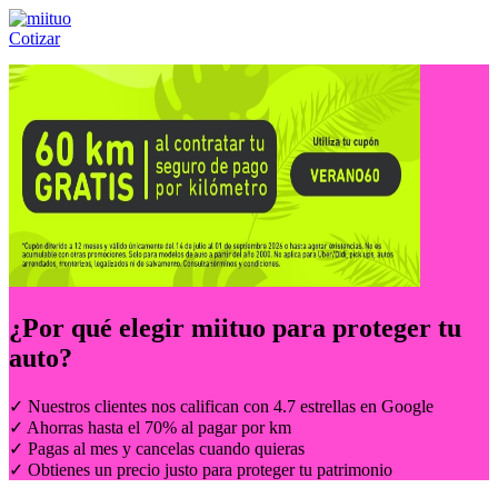
Cotizar
Llámanos al:
(55) 84-21-05-00
ó
800-953-00-59
¿Por qué elegir
miituo
para proteger tu
auto?
✓ Nuestros clientes nos califican con 4.7 estrellas en Google
✓ Ahorras hasta el 70% al pagar por km
✓ Pagas al mes y cancelas cuando quieras
✓ Obtienes un precio justo para proteger tu patrimonio