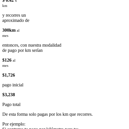
$ 0.42
x
km
y recorres un
aproximado de
300km
al
mes
entonces, con nuestra modalidad
de pago por km serían
$126
al
mes
$1,726
pago inicial
$3,238
Pago total
De esta forma solo pagas por los km que recorres.
Por ejemplo: