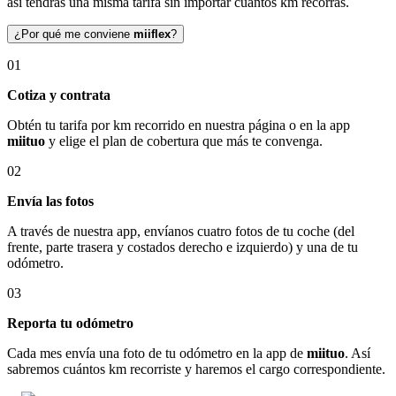
así tendrás una misma tarifa sin importar cuántos km recorras.
¿Por qué me conviene
miiflex
?
01
Cotiza y contrata
Obtén tu tarifa por km recorrido en nuestra página o en la app
miituo
y elige el plan de cobertura que más te convenga.
02
Envía las fotos
A través de nuestra app, envíanos cuatro fotos de tu coche (del
frente, parte trasera y costados derecho e izquierdo) y una de tu
odómetro.
03
Reporta tu odómetro
Cada mes envía una foto de tu odómetro en la app de
miituo
. Así
sabremos cuántos km recorriste y haremos el cargo correspondiente.