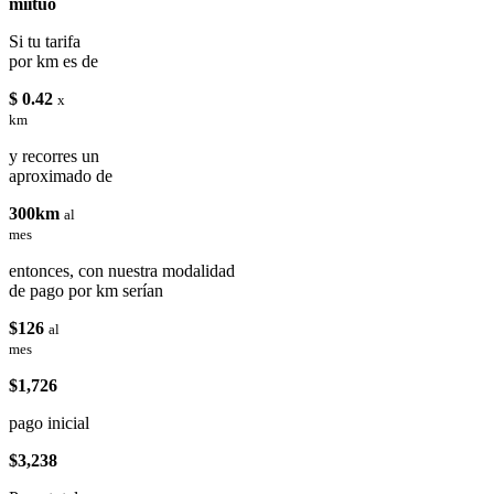
miituo
Si tu tarifa
por km es de
$ 0.42
x
km
y recorres un
aproximado de
300km
al
mes
entonces, con nuestra modalidad
de pago por km serían
$126
al
mes
$1,726
pago inicial
$3,238