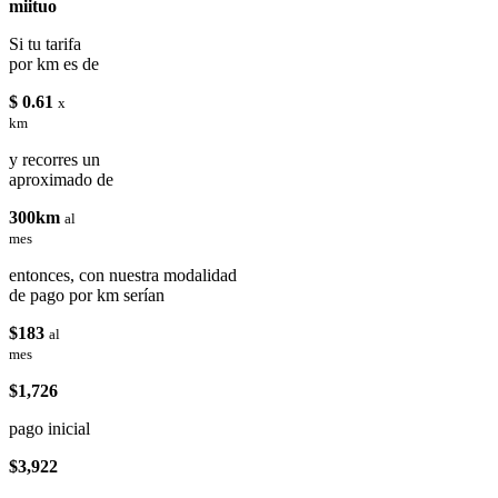
miituo
Si tu tarifa
por km es de
$ 0.61
x
km
y recorres un
aproximado de
300km
al
mes
entonces, con nuestra modalidad
de pago por km serían
$183
al
mes
$1,726
pago inicial
$3,922