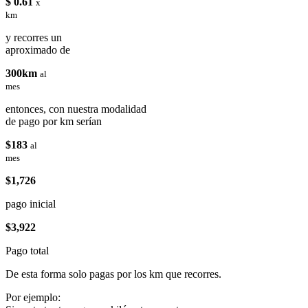
$ 0.61
x
km
y recorres un
aproximado de
300km
al
mes
entonces, con nuestra modalidad
de pago por km serían
$183
al
mes
$1,726
pago inicial
$3,922
Pago total
De esta forma solo pagas por los km que recorres.
Por ejemplo: