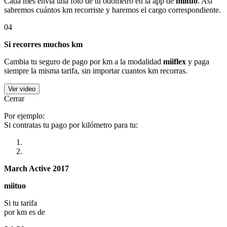
Cada mes envía una foto de tu odómetro en la app de
miituo
. Así
sabremos cuántos km recorriste y haremos el cargo correspondiente.
04
Si recorres muchos km
Cambia tu seguro de pago por km a la modalidad
miiflex
y paga
siempre la misma tarifa, sin importar cuantos km recorras.
Ver video
Cerrar
Por ejemplo:
Si contratas tu pago por kilómetro para tu:
March Active 2017
miituo
Si tu tarifa
por km es de