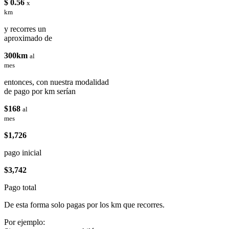
$ 0.56
x
km
y recorres un
aproximado de
300km
al
mes
entonces, con nuestra modalidad
de pago por km serían
$168
al
mes
$1,726
pago inicial
$3,742
Pago total
De esta forma solo pagas por los km que recorres.
Por ejemplo: