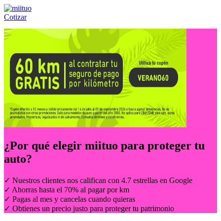
Cotizar
Llámanos al:
(55) 84-21-05-00
ó
800-953-00-59
¿Por qué elegir
miituo
para proteger tu
auto?
✓ Nuestros clientes nos califican con 4.7 estrellas en Google
✓ Ahorras hasta el 70% al pagar por km
✓ Pagas al mes y cancelas cuando quieras
✓ Obtienes un precio justo para proteger tu patrimonio