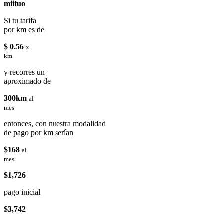
miituo
Si tu tarifa
por km es de
$ 0.56
x
km
y recorres un
aproximado de
300km
al
mes
entonces, con nuestra modalidad
de pago por km serían
$168
al
mes
$1,726
pago inicial
$3,742