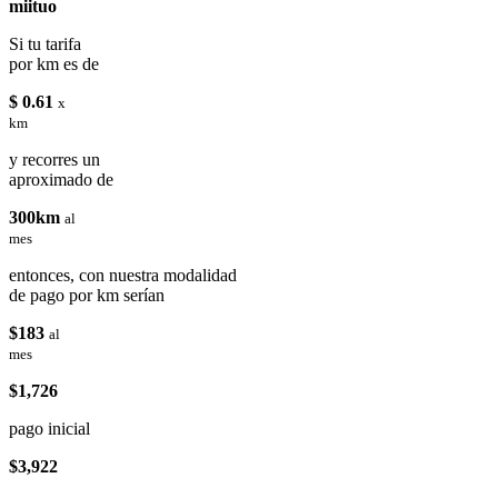
miituo
Si tu tarifa
por km es de
$ 0.61
x
km
y recorres un
aproximado de
300km
al
mes
entonces, con nuestra modalidad
de pago por km serían
$183
al
mes
$1,726
pago inicial
$3,922