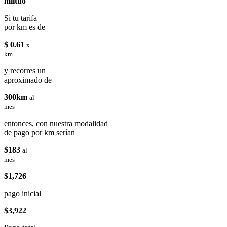
miituo
Si tu tarifa
por km es de
$ 0.61
x
km
y recorres un
aproximado de
300km
al
mes
entonces, con nuestra modalidad
de pago por km serían
$183
al
mes
$1,726
pago inicial
$3,922