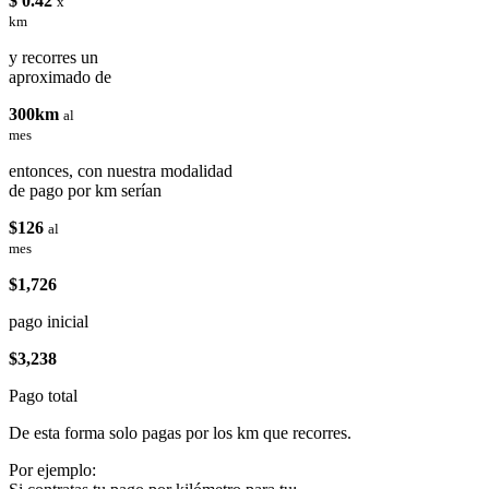
$ 0.42
x
km
y recorres un
aproximado de
300km
al
mes
entonces, con nuestra modalidad
de pago por km serían
$126
al
mes
$1,726
pago inicial
$3,238
Pago total
De esta forma solo pagas por los km que recorres.
Por ejemplo: