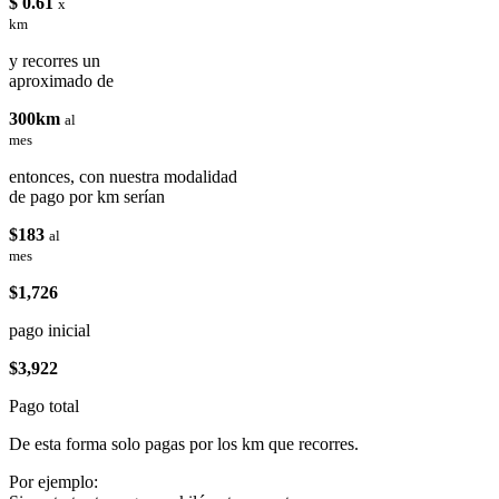
$ 0.61
x
km
y recorres un
aproximado de
300km
al
mes
entonces, con nuestra modalidad
de pago por km serían
$183
al
mes
$1,726
pago inicial
$3,922
Pago total
De esta forma solo pagas por los km que recorres.
Por ejemplo: