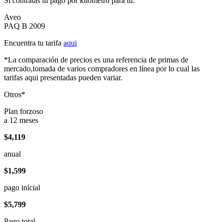
Si contratas tu pago por kilómetro para tu:
Aveo
PAQ B 2009
Encuentra tu tarifa
aqui
*La comparación de precios es una referencia de primas de
mercado,tomada de varios compradores en línea por lo cual las
tarifas aqui presentadas pueden variar.
Otros*
Plan forzoso
a 12 meses
$4,119
anual
$1,599
pago inicial
$5,799
Pago total