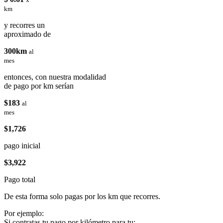
km
y recorres un
aproximado de
300km
al
mes
entonces, con nuestra modalidad
de pago por km serían
$183
al
mes
$1,726
pago inicial
$3,922
Pago total
De esta forma solo pagas por los km que recorres.
Por ejemplo:
Si contratas tu pago por kilómetro para tu: