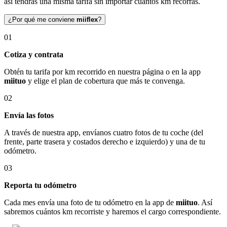
así tendrás una misma tarifa sin importar cuántos km recorras.
¿Por qué me conviene
miiflex
?
01
Cotiza y contrata
Obtén tu tarifa por km recorrido en nuestra página o en la app
miituo
y elige el plan de cobertura que más te convenga.
02
Envía las fotos
A través de nuestra app, envíanos cuatro fotos de tu coche (del
frente, parte trasera y costados derecho e izquierdo) y una de tu
odómetro.
03
Reporta tu odómetro
Cada mes envía una foto de tu odómetro en la app de
miituo
. Así
sabremos cuántos km recorriste y haremos el cargo correspondiente.