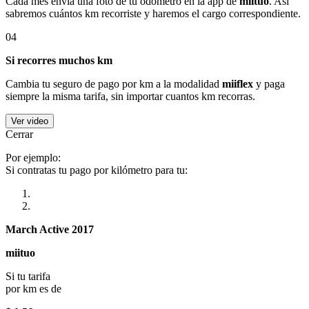
Cada mes envía una foto de tu odómetro en la app de
miituo
. Así
sabremos cuántos km recorriste y haremos el cargo correspondiente.
04
Si recorres muchos km
Cambia tu seguro de pago por km a la modalidad
miiflex
y paga
siempre la misma tarifa, sin importar cuantos km recorras.
Ver video
Cerrar
Por ejemplo:
Si contratas tu pago por kilómetro para tu:
March Active 2017
miituo
Si tu tarifa
por km es de