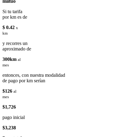
miituo
Si tu tarifa
por km es de
$ 0.42
x
km
y recorres un
aproximado de
300km
al
mes
entonces, con nuestra modalidad
de pago por km serían
$126
al
mes
$1,726
pago inicial
$3,238