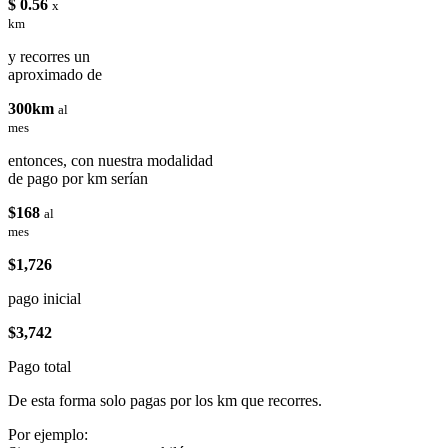
$ 0.56
x
km
y recorres un
aproximado de
300km
al
mes
entonces, con nuestra modalidad
de pago por km serían
$168
al
mes
$1,726
pago inicial
$3,742
Pago total
De esta forma solo pagas por los km que recorres.
Por ejemplo: