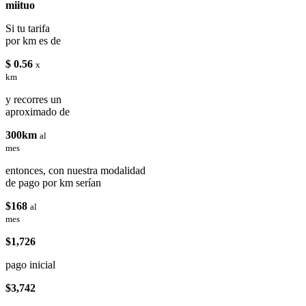
miituo
Si tu tarifa
por km es de
$ 0.56
x
km
y recorres un
aproximado de
300km
al
mes
entonces, con nuestra modalidad
de pago por km serían
$168
al
mes
$1,726
pago inicial
$3,742