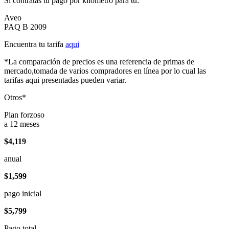
Si contratas tu pago por kilómetro para tu:
Aveo
PAQ B 2009
Encuentra tu tarifa
aqui
*La comparación de precios es una referencia de primas de
mercado,tomada de varios compradores en línea por lo cual las
tarifas aqui presentadas pueden variar.
Otros*
Plan forzoso
a 12 meses
$4,119
anual
$1,599
pago inicial
$5,799
Pago total