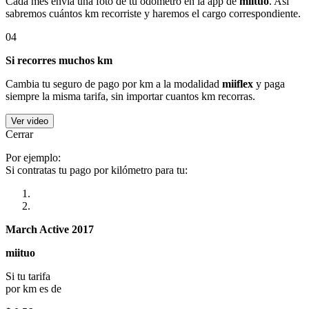
Cada mes envía una foto de tu odómetro en la app de
miituo
. Así
sabremos cuántos km recorriste y haremos el cargo correspondiente.
04
Si recorres muchos km
Cambia tu seguro de pago por km a la modalidad
miiflex
y paga
siempre la misma tarifa, sin importar cuantos km recorras.
Ver video
Cerrar
Por ejemplo:
Si contratas tu pago por kilómetro para tu:
March Active 2017
miituo
Si tu tarifa
por km es de