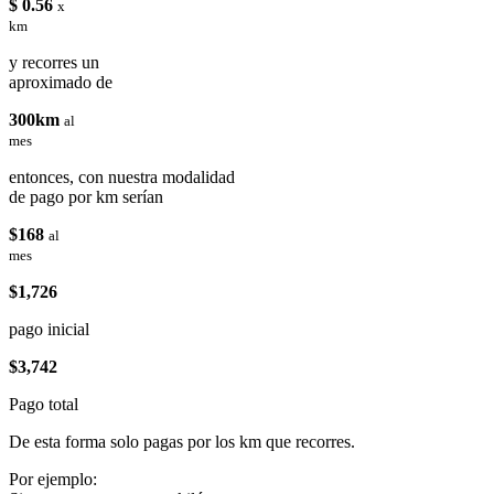
$ 0.56
x
km
y recorres un
aproximado de
300km
al
mes
entonces, con nuestra modalidad
de pago por km serían
$168
al
mes
$1,726
pago inicial
$3,742
Pago total
De esta forma solo pagas por los km que recorres.
Por ejemplo: