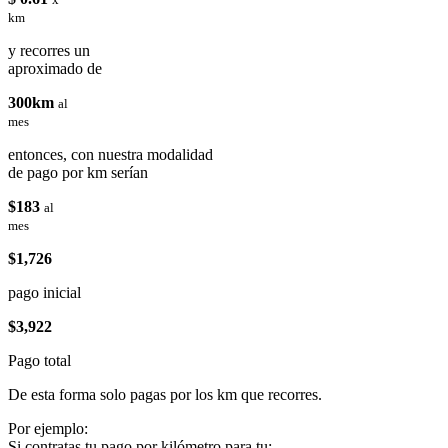
km
y recorres un
aproximado de
300km
al
mes
entonces, con nuestra modalidad
de pago por km serían
$183
al
mes
$1,726
pago inicial
$3,922
Pago total
De esta forma solo pagas por los km que recorres.
Por ejemplo:
Si contratas tu pago por kilómetro para tu: