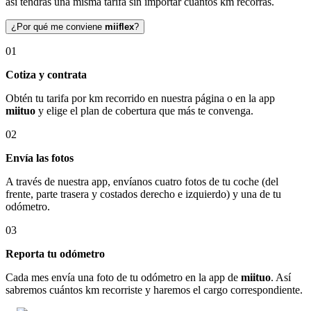
así tendrás una misma tarifa sin importar cuántos km recorras.
¿Por qué me conviene
miiflex
?
01
Cotiza y contrata
Obtén tu tarifa por km recorrido en nuestra página o en la app
miituo
y elige el plan de cobertura que más te convenga.
02
Envía las fotos
A través de nuestra app, envíanos cuatro fotos de tu coche (del
frente, parte trasera y costados derecho e izquierdo) y una de tu
odómetro.
03
Reporta tu odómetro
Cada mes envía una foto de tu odómetro en la app de
miituo
. Así
sabremos cuántos km recorriste y haremos el cargo correspondiente.