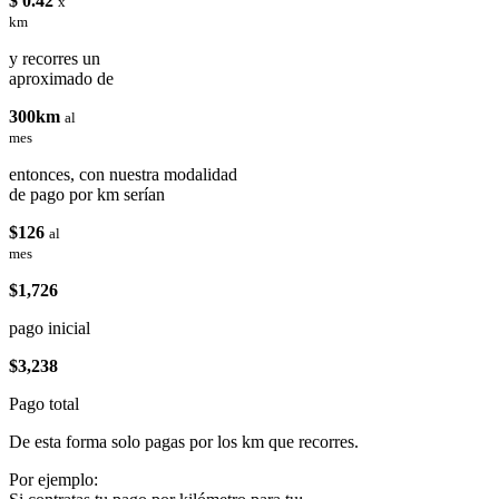
$ 0.42
x
km
y recorres un
aproximado de
300km
al
mes
entonces, con nuestra modalidad
de pago por km serían
$126
al
mes
$1,726
pago inicial
$3,238
Pago total
De esta forma solo pagas por los km que recorres.
Por ejemplo: