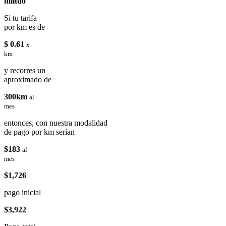
miituo
Si tu tarifa
por km es de
$ 0.61
x
km
y recorres un
aproximado de
300km
al
mes
entonces, con nuestra modalidad
de pago por km serían
$183
al
mes
$1,726
pago inicial
$3,922