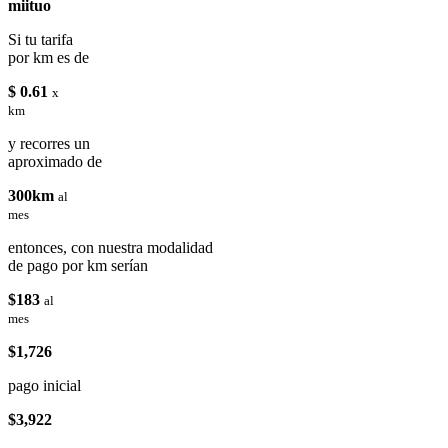
miituo
Si tu tarifa
por km es de
$ 0.61
x
km
y recorres un
aproximado de
300km
al
mes
entonces, con nuestra modalidad
de pago por km serían
$183
al
mes
$1,726
pago inicial
$3,922