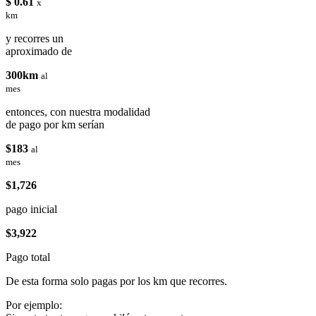
$ 0.61
x
km
y recorres un
aproximado de
300km
al
mes
entonces, con nuestra modalidad
de pago por km serían
$183
al
mes
$1,726
pago inicial
$3,922
Pago total
De esta forma solo pagas por los km que recorres.
Por ejemplo: