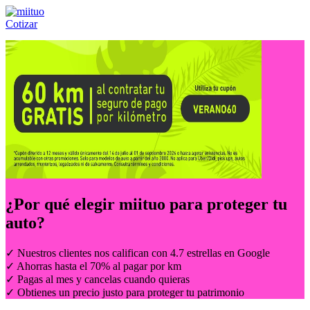
Cotizar
Llámanos al:
(55) 84-21-05-00
ó
800-953-00-59
¿Por qué elegir
miituo
para proteger tu
auto?
✓ Nuestros clientes nos califican con 4.7 estrellas en Google
✓ Ahorras hasta el 70% al pagar por km
✓ Pagas al mes y cancelas cuando quieras
✓ Obtienes un precio justo para proteger tu patrimonio