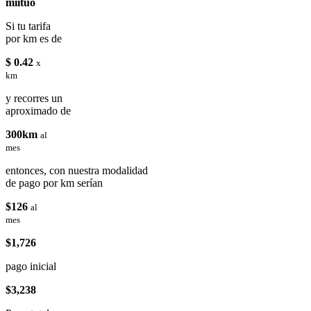
miituo
Si tu tarifa
por km es de
$ 0.42
x
km
y recorres un
aproximado de
300km
al
mes
entonces, con nuestra modalidad
de pago por km serían
$126
al
mes
$1,726
pago inicial
$3,238