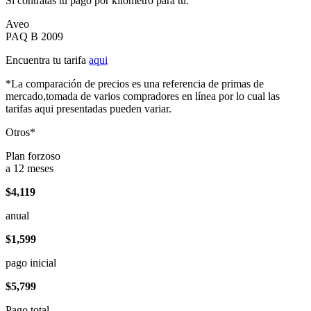
Si contratas tu pago por kilómetro para tu:
Aveo
PAQ B 2009
Encuentra tu tarifa
aqui
*La comparación de precios es una referencia de primas de
mercado,tomada de varios compradores en línea por lo cual las
tarifas aqui presentadas pueden variar.
Otros*
Plan forzoso
a 12 meses
$4,119
anual
$1,599
pago inicial
$5,799
Pago total