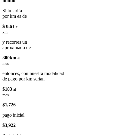
miituo
Si tu tarifa
por km es de
$ 0.61
x
km
y recorres un
aproximado de
300km
al
mes
entonces, con nuestra modalidad
de pago por km serían
$183
al
mes
$1,726
pago inicial
$3,922