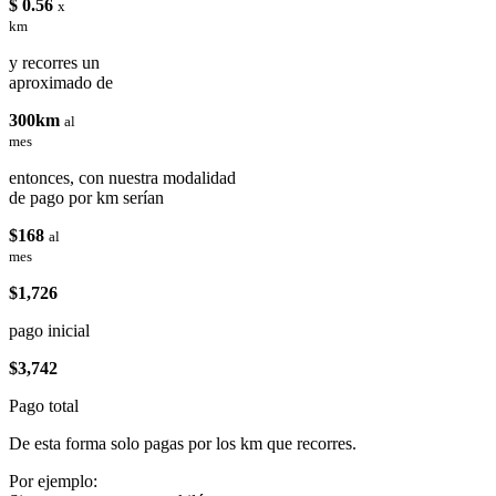
$ 0.56
x
km
y recorres un
aproximado de
300km
al
mes
entonces, con nuestra modalidad
de pago por km serían
$168
al
mes
$1,726
pago inicial
$3,742
Pago total
De esta forma solo pagas por los km que recorres.
Por ejemplo: