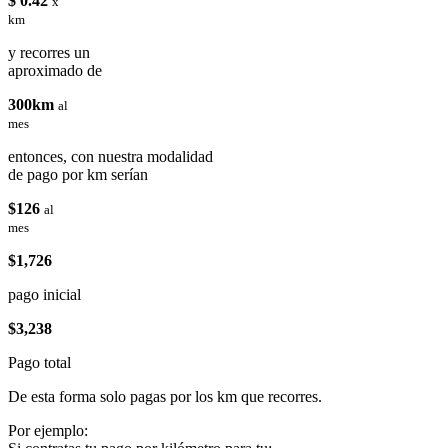
$ 0.42
x
km
y recorres un
aproximado de
300km
al
mes
entonces, con nuestra modalidad
de pago por km serían
$126
al
mes
$1,726
pago inicial
$3,238
Pago total
De esta forma solo pagas por los km que recorres.
Por ejemplo: