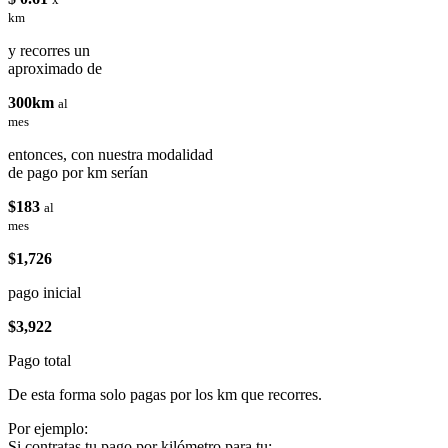
km
y recorres un
aproximado de
300km
al
mes
entonces, con nuestra modalidad
de pago por km serían
$183
al
mes
$1,726
pago inicial
$3,922
Pago total
De esta forma solo pagas por los km que recorres.
Por ejemplo:
Si contratas tu pago por kilómetro para tu: