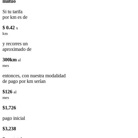
miituo
Si tu tarifa
por km es de
$ 0.42
x
km
y recorres un
aproximado de
300km
al
mes
entonces, con nuestra modalidad
de pago por km serían
$126
al
mes
$1,726
pago inicial
$3,238