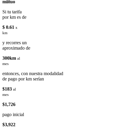
miituo
Si tu tarifa
por km es de
$ 0.61
x
km
y recorres un
aproximado de
300km
al
mes
entonces, con nuestra modalidad
de pago por km serían
$183
al
mes
$1,726
pago inicial
$3,922