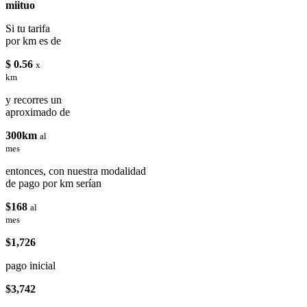
miituo
Si tu tarifa
por km es de
$ 0.56
x
km
y recorres un
aproximado de
300km
al
mes
entonces, con nuestra modalidad
de pago por km serían
$168
al
mes
$1,726
pago inicial
$3,742