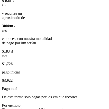
$ 0.61
x
km
y recorres un
aproximado de
300km
al
mes
entonces, con nuestra modalidad
de pago por km serían
$183
al
mes
$1,726
pago inicial
$3,922
Pago total
De esta forma solo pagas por los km que recorres.
Por ejemplo: