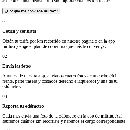
así tendrás una misma tarifa sin importar cuántos km recorras.
¿Por qué me conviene
miiflex
?
01
Cotiza y contrata
Obtén tu tarifa por km recorrido en nuestra página o en la app
miituo
y elige el plan de cobertura que más te convenga.
02
Envía las fotos
A través de nuestra app, envíanos cuatro fotos de tu coche (del
frente, parte trasera y costados derecho e izquierdo) y una de tu
odómetro.
03
Reporta tu odómetro
Cada mes envía una foto de tu odómetro en la app de
miituo
. Así
sabremos cuántos km recorriste y haremos el cargo correspondiente.