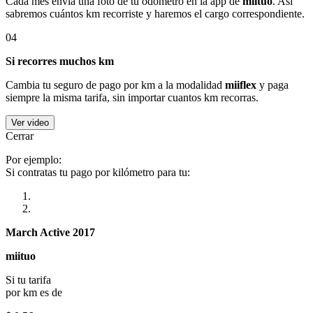
Cada mes envía una foto de tu odómetro en la app de
miituo
. Así
sabremos cuántos km recorriste y haremos el cargo correspondiente.
04
Si recorres muchos km
Cambia tu seguro de pago por km a la modalidad
miiflex
y paga
siempre la misma tarifa, sin importar cuantos km recorras.
Ver video
Cerrar
Por ejemplo:
Si contratas tu pago por kilómetro para tu:
March Active 2017
miituo
Si tu tarifa
por km es de