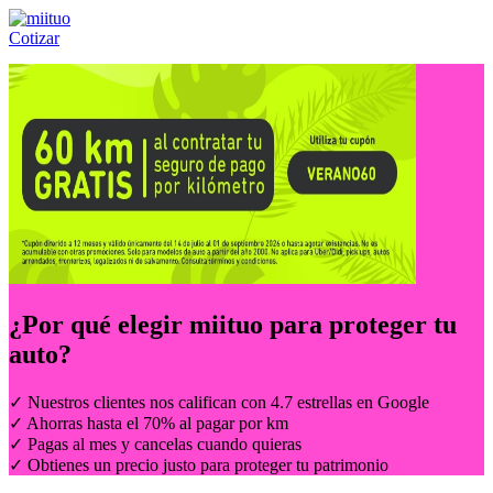
Cotizar
Llámanos al:
(55) 84-21-05-00
ó
800-953-00-59
¿Por qué elegir
miituo
para proteger tu
auto?
✓ Nuestros clientes nos califican con 4.7 estrellas en Google
✓ Ahorras hasta el 70% al pagar por km
✓ Pagas al mes y cancelas cuando quieras
✓ Obtienes un precio justo para proteger tu patrimonio