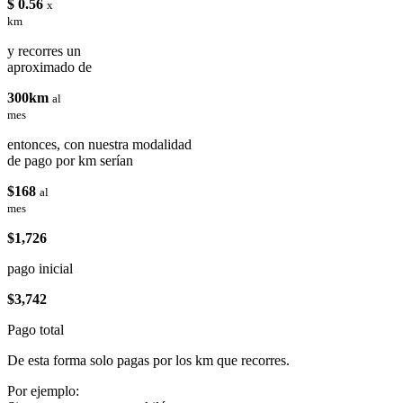
$ 0.56
x
km
y recorres un
aproximado de
300km
al
mes
entonces, con nuestra modalidad
de pago por km serían
$168
al
mes
$1,726
pago inicial
$3,742
Pago total
De esta forma solo pagas por los km que recorres.
Por ejemplo: