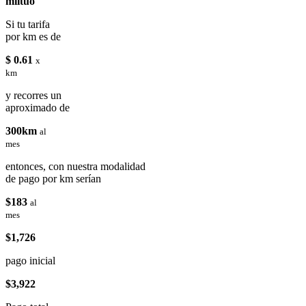
miituo
Si tu tarifa
por km es de
$ 0.61
x
km
y recorres un
aproximado de
300km
al
mes
entonces, con nuestra modalidad
de pago por km serían
$183
al
mes
$1,726
pago inicial
$3,922