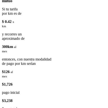
miituo
Si tu tarifa
por km es de
$ 0.42
x
km
y recorres un
aproximado de
300km
al
mes
entonces, con nuestra modalidad
de pago por km serían
$126
al
mes
$1,726
pago inicial
$3,238