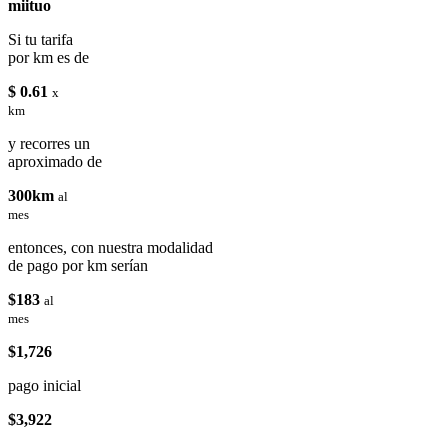
miituo
Si tu tarifa
por km es de
$ 0.61
x
km
y recorres un
aproximado de
300km
al
mes
entonces, con nuestra modalidad
de pago por km serían
$183
al
mes
$1,726
pago inicial
$3,922