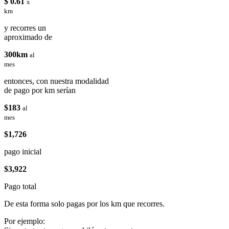
$ 0.61
x
km
y recorres un
aproximado de
300km
al
mes
entonces, con nuestra modalidad
de pago por km serían
$183
al
mes
$1,726
pago inicial
$3,922
Pago total
De esta forma solo pagas por los km que recorres.
Por ejemplo: