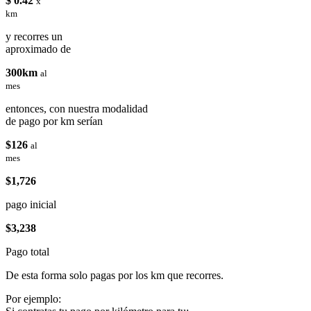
$ 0.42
x
km
y recorres un
aproximado de
300km
al
mes
entonces, con nuestra modalidad
de pago por km serían
$126
al
mes
$1,726
pago inicial
$3,238
Pago total
De esta forma solo pagas por los km que recorres.
Por ejemplo: