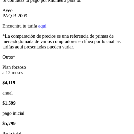
Si contratas tu pago por kilómetro para tu:
Aveo
PAQ B 2009
Encuentra tu tarifa
aqui
*La comparación de precios es una referencia de primas de
mercado,tomada de varios compradores en línea por lo cual las
tarifas aqui presentadas pueden variar.
Otros*
Plan forzoso
a 12 meses
$4,119
anual
$1,599
pago inicial
$5,799
Pago total