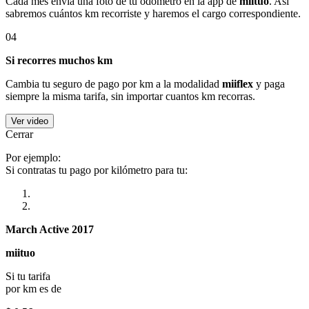
Cada mes envía una foto de tu odómetro en la app de
miituo
. Así
sabremos cuántos km recorriste y haremos el cargo correspondiente.
04
Si recorres muchos km
Cambia tu seguro de pago por km a la modalidad
miiflex
y paga
siempre la misma tarifa, sin importar cuantos km recorras.
Ver video
Cerrar
Por ejemplo:
Si contratas tu pago por kilómetro para tu:
March Active 2017
miituo
Si tu tarifa
por km es de