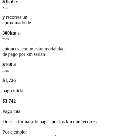
$ 0.56
x
km
y recorres un
aproximado de
300km
al
mes
entonces, con nuestra modalidad
de pago por km serían
$168
al
mes
$1,726
pago inicial
$3,742
Pago total
De esta forma solo pagas por los km que recorres.
Por ejemplo: