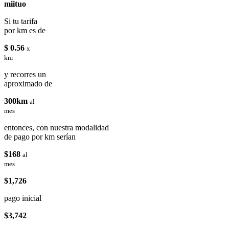
miituo
Si tu tarifa
por km es de
$ 0.56
x
km
y recorres un
aproximado de
300km
al
mes
entonces, con nuestra modalidad
de pago por km serían
$168
al
mes
$1,726
pago inicial
$3,742