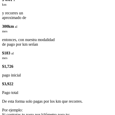
km
y recorres un
aproximado de
300km
al
mes
entonces, con nuestra modalidad
de pago por km serían
$183
al
mes
$1,726
pago inicial
$3,922
Pago total
De esta forma solo pagas por los km que recorres.
Por ejemplo:
Si contratas tu pago por kilómetro para tu: