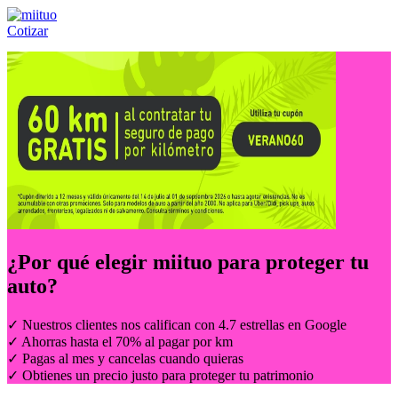
Cotizar
Llámanos al:
(55) 84-21-05-00
ó
800-953-00-59
¿Por qué elegir
miituo
para proteger tu
auto?
✓ Nuestros clientes nos califican con 4.7 estrellas en Google
✓ Ahorras hasta el 70% al pagar por km
✓ Pagas al mes y cancelas cuando quieras
✓ Obtienes un precio justo para proteger tu patrimonio