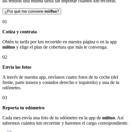
así tendrás una misma tarifa sin importar cuántos km recorras.
¿Por qué me conviene
miiflex
?
01
Cotiza y contrata
Obtén tu tarifa por km recorrido en nuestra página o en la app
miituo
y elige el plan de cobertura que más te convenga.
02
Envía las fotos
A través de nuestra app, envíanos cuatro fotos de tu coche (del
frente, parte trasera y costados derecho e izquierdo) y una de tu
odómetro.
03
Reporta tu odómetro
Cada mes envía una foto de tu odómetro en la app de
miituo
. Así
sabremos cuántos km recorriste y haremos el cargo correspondiente.