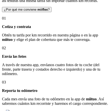
así tendrás una misma tarifa sin importar cuántos km recorras.
¿Por qué me conviene
miiflex
?
01
Cotiza y contrata
Obtén tu tarifa por km recorrido en nuestra página o en la app
miituo
y elige el plan de cobertura que más te convenga.
02
Envía las fotos
A través de nuestra app, envíanos cuatro fotos de tu coche (del
frente, parte trasera y costados derecho e izquierdo) y una de tu
odómetro.
03
Reporta tu odómetro
Cada mes envía una foto de tu odómetro en la app de
miituo
. Así
sabremos cuántos km recorriste y haremos el cargo correspondiente.