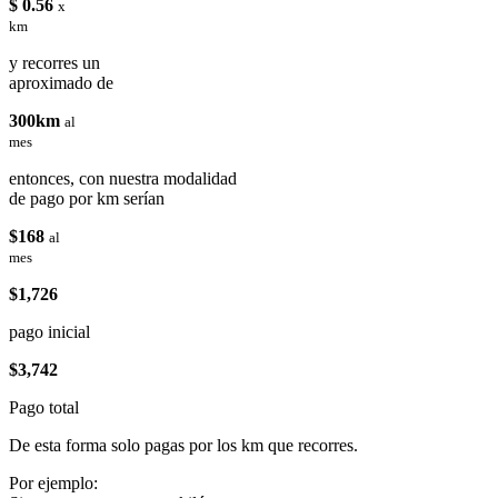
$ 0.56
x
km
y recorres un
aproximado de
300km
al
mes
entonces, con nuestra modalidad
de pago por km serían
$168
al
mes
$1,726
pago inicial
$3,742
Pago total
De esta forma solo pagas por los km que recorres.
Por ejemplo: