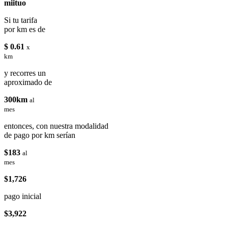
miituo
Si tu tarifa
por km es de
$ 0.61
x
km
y recorres un
aproximado de
300km
al
mes
entonces, con nuestra modalidad
de pago por km serían
$183
al
mes
$1,726
pago inicial
$3,922