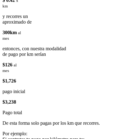
$ 0.42
x
km
y recorres un
aproximado de
300km
al
mes
entonces, con nuestra modalidad
de pago por km serían
$126
al
mes
$1,726
pago inicial
$3,238
Pago total
De esta forma solo pagas por los km que recorres.
Por ejemplo: