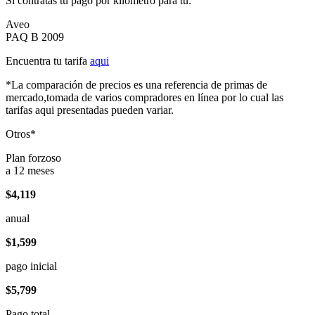
Si contratas tu pago por kilómetro para tu:
Aveo
PAQ B 2009
Encuentra tu tarifa
aqui
*La comparación de precios es una referencia de primas de
mercado,tomada de varios compradores en línea por lo cual las
tarifas aqui presentadas pueden variar.
Otros*
Plan forzoso
a 12 meses
$4,119
anual
$1,599
pago inicial
$5,799
Pago total