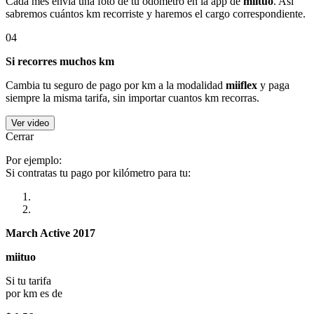
Cada mes envía una foto de tu odómetro en la app de
miituo
. Así
sabremos cuántos km recorriste y haremos el cargo correspondiente.
04
Si recorres muchos km
Cambia tu seguro de pago por km a la modalidad
miiflex
y paga
siempre la misma tarifa, sin importar cuantos km recorras.
Ver video
Cerrar
Por ejemplo:
Si contratas tu pago por kilómetro para tu:
March Active 2017
miituo
Si tu tarifa
por km es de