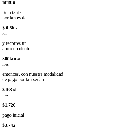
miituo
Si tu tarifa
por km es de
$ 0.56
x
km
y recorres un
aproximado de
300km
al
mes
entonces, con nuestra modalidad
de pago por km serían
$168
al
mes
$1,726
pago inicial
$3,742