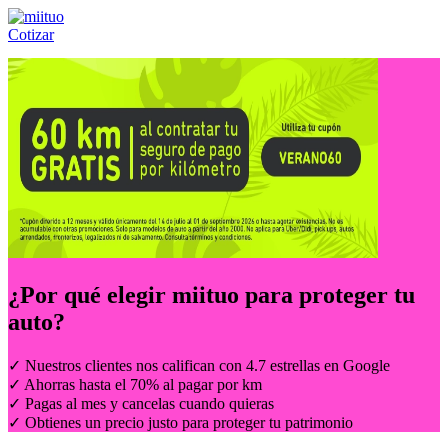
Cotizar
Llámanos al:
(55) 84-21-05-00
ó
800-953-00-59
¿Por qué elegir
miituo
para proteger tu
auto?
✓ Nuestros clientes nos califican con 4.7 estrellas en Google
✓ Ahorras hasta el 70% al pagar por km
✓ Pagas al mes y cancelas cuando quieras
✓ Obtienes un precio justo para proteger tu patrimonio