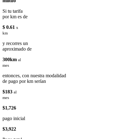
miituo
Si tu tarifa
por km es de
$ 0.61
x
km
y recorres un
aproximado de
300km
al
mes
entonces, con nuestra modalidad
de pago por km serían
$183
al
mes
$1,726
pago inicial
$3,922