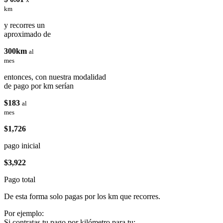
km
y recorres un
aproximado de
300km
al
mes
entonces, con nuestra modalidad
de pago por km serían
$183
al
mes
$1,726
pago inicial
$3,922
Pago total
De esta forma solo pagas por los km que recorres.
Por ejemplo:
Si contratas tu pago por kilómetro para tu: