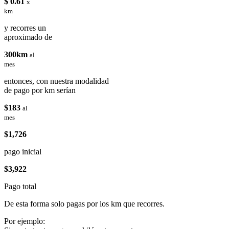
$ 0.61
x
km
y recorres un
aproximado de
300km
al
mes
entonces, con nuestra modalidad
de pago por km serían
$183
al
mes
$1,726
pago inicial
$3,922
Pago total
De esta forma solo pagas por los km que recorres.
Por ejemplo: