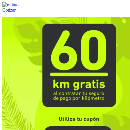
Cotizar
Llámanos al:
(55) 84-21-05-00
ó
800-953-00-59