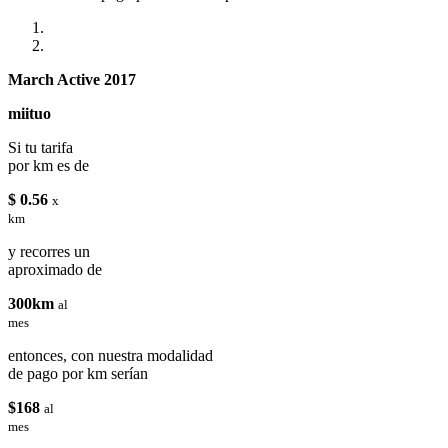
March Active 2017
miituo
Si tu tarifa
por km es de
$ 0.56
x
km
y recorres un
aproximado de
300km
al
mes
entonces, con nuestra modalidad
de pago por km serían
$168
al
mes