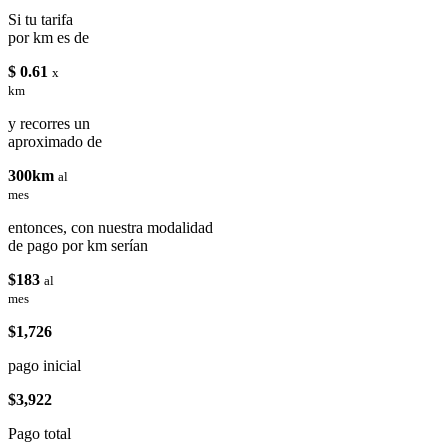
Si tu tarifa
por km es de
$ 0.61
x
km
y recorres un
aproximado de
300km
al
mes
entonces, con nuestra modalidad
de pago por km serían
$183
al
mes
$1,726
pago inicial
$3,922
Pago total