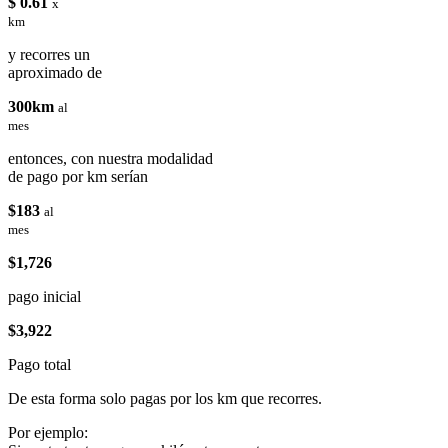
$ 0.61
x
km
y recorres un
aproximado de
300km
al
mes
entonces, con nuestra modalidad
de pago por km serían
$183
al
mes
$1,726
pago inicial
$3,922
Pago total
De esta forma solo pagas por los km que recorres.
Por ejemplo: