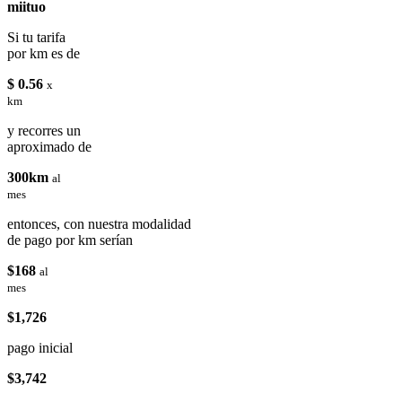
miituo
Si tu tarifa
por km es de
$ 0.56
x
km
y recorres un
aproximado de
300km
al
mes
entonces, con nuestra modalidad
de pago por km serían
$168
al
mes
$1,726
pago inicial
$3,742