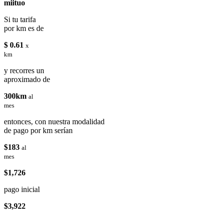
miituo
Si tu tarifa
por km es de
$ 0.61
x
km
y recorres un
aproximado de
300km
al
mes
entonces, con nuestra modalidad
de pago por km serían
$183
al
mes
$1,726
pago inicial
$3,922