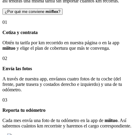
así tendrás una misma tarifa sin importar cuántos km recorras.
¿Por qué me conviene
miiflex
?
01
Cotiza y contrata
Obtén tu tarifa por km recorrido en nuestra página o en la app
miituo
y elige el plan de cobertura que más te convenga.
02
Envía las fotos
A través de nuestra app, envíanos cuatro fotos de tu coche (del
frente, parte trasera y costados derecho e izquierdo) y una de tu
odómetro.
03
Reporta tu odómetro
Cada mes envía una foto de tu odómetro en la app de
miituo
. Así
sabremos cuántos km recorriste y haremos el cargo correspondiente.