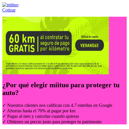
Cotizar
Llámanos al:
(55) 84-21-05-00
ó
800-953-00-59
¿Por qué elegir
miituo
para proteger tu
auto?
✓ Nuestros clientes nos califican con 4.7 estrellas en Google
✓ Ahorras hasta el 70% al pagar por km
✓ Pagas al mes y cancelas cuando quieras
✓ Obtienes un precio justo para proteger tu patrimonio