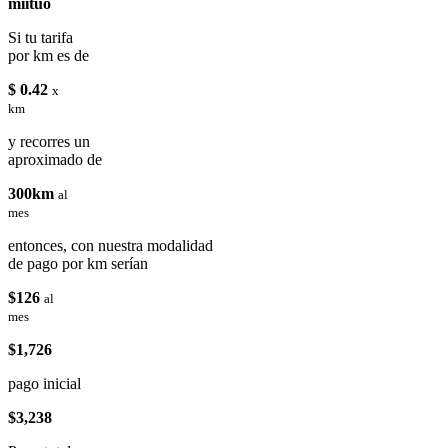
miituo
Si tu tarifa
por km es de
$ 0.42
x
km
y recorres un
aproximado de
300km
al
mes
entonces, con nuestra modalidad
de pago por km serían
$126
al
mes
$1,726
pago inicial
$3,238