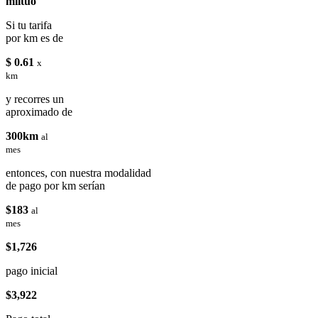
miituo
Si tu tarifa
por km es de
$ 0.61
x
km
y recorres un
aproximado de
300km
al
mes
entonces, con nuestra modalidad
de pago por km serían
$183
al
mes
$1,726
pago inicial
$3,922