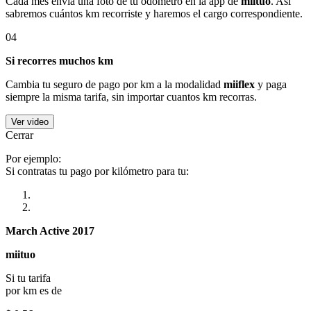
Cada mes envía una foto de tu odómetro en la app de
miituo
. Así
sabremos cuántos km recorriste y haremos el cargo correspondiente.
04
Si recorres muchos km
Cambia tu seguro de pago por km a la modalidad
miiflex
y paga
siempre la misma tarifa, sin importar cuantos km recorras.
Ver video
Cerrar
Por ejemplo:
Si contratas tu pago por kilómetro para tu:
March Active 2017
miituo
Si tu tarifa
por km es de