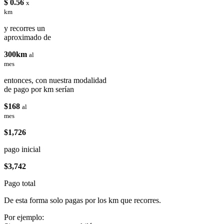
$ 0.56
x
km
y recorres un
aproximado de
300km
al
mes
entonces, con nuestra modalidad
de pago por km serían
$168
al
mes
$1,726
pago inicial
$3,742
Pago total
De esta forma solo pagas por los km que recorres.
Por ejemplo: