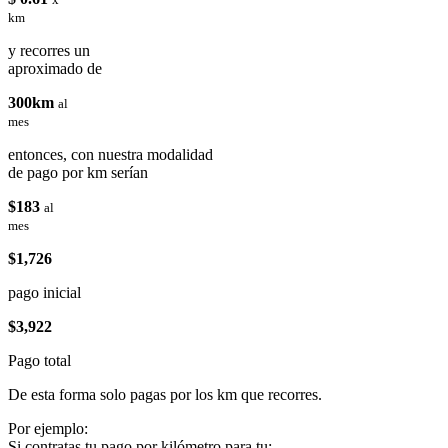
km
y recorres un
aproximado de
300km
al
mes
entonces, con nuestra modalidad
de pago por km serían
$183
al
mes
$1,726
pago inicial
$3,922
Pago total
De esta forma solo pagas por los km que recorres.
Por ejemplo:
Si contratas tu pago por kilómetro para tu: