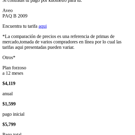
Si contratas tu pago por kilómetro para tu:
Aveo
PAQ B 2009
Encuentra tu tarifa
aqui
*La comparación de precios es una referencia de primas de
mercado,tomada de varios compradores en línea por lo cual las
tarifas aqui presentadas pueden variar.
Otros*
Plan forzoso
a 12 meses
$4,119
anual
$1,599
pago inicial
$5,799
Pago total