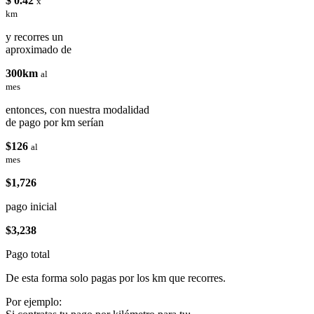
$ 0.42
x
km
y recorres un
aproximado de
300km
al
mes
entonces, con nuestra modalidad
de pago por km serían
$126
al
mes
$1,726
pago inicial
$3,238
Pago total
De esta forma solo pagas por los km que recorres.
Por ejemplo: