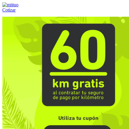
Cotizar
Llámanos al:
(55) 84-21-05-00
ó
800-953-00-59