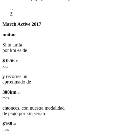
March Active 2017
miituo
Si tu tarifa
por km es de
$ 0.56
x
km
y recorres un
aproximado de
300km
al
mes
entonces, con nuestra modalidad
de pago por km serían
$168
al
mes