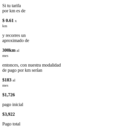
Si tu tarifa
por km es de
$ 0.61
x
km
y recorres un
aproximado de
300km
al
mes
entonces, con nuestra modalidad
de pago por km serían
$183
al
mes
$1,726
pago inicial
$3,922
Pago total