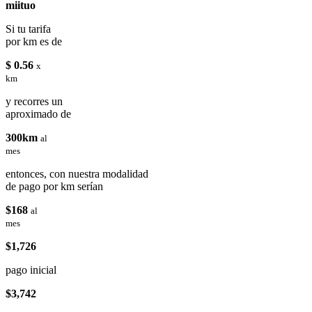
miituo
Si tu tarifa
por km es de
$ 0.56
x
km
y recorres un
aproximado de
300km
al
mes
entonces, con nuestra modalidad
de pago por km serían
$168
al
mes
$1,726
pago inicial
$3,742