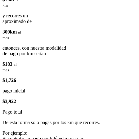
km
y recorres un
aproximado de
300km
al
mes
entonces, con nuestra modalidad
de pago por km serían
$183
al
mes
$1,726
pago inicial
$3,922
Pago total
De esta forma solo pagas por los km que recorres.
Por ejemplo:
Si contratas tu pago por kilómetro para tu: