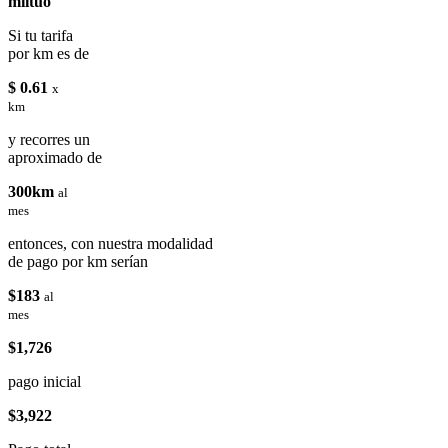
miituo
Si tu tarifa
por km es de
$ 0.61
x
km
y recorres un
aproximado de
300km
al
mes
entonces, con nuestra modalidad
de pago por km serían
$183
al
mes
$1,726
pago inicial
$3,922