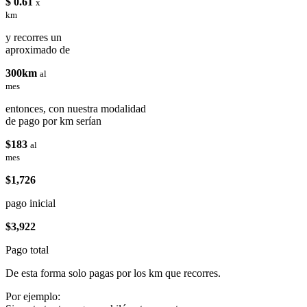
$ 0.61
x
km
y recorres un
aproximado de
300km
al
mes
entonces, con nuestra modalidad
de pago por km serían
$183
al
mes
$1,726
pago inicial
$3,922
Pago total
De esta forma solo pagas por los km que recorres.
Por ejemplo: