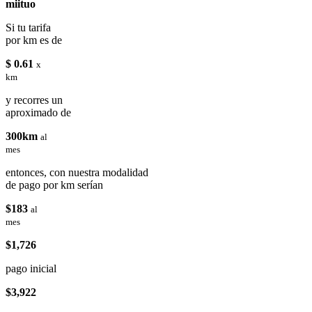
miituo
Si tu tarifa
por km es de
$ 0.61
x
km
y recorres un
aproximado de
300km
al
mes
entonces, con nuestra modalidad
de pago por km serían
$183
al
mes
$1,726
pago inicial
$3,922