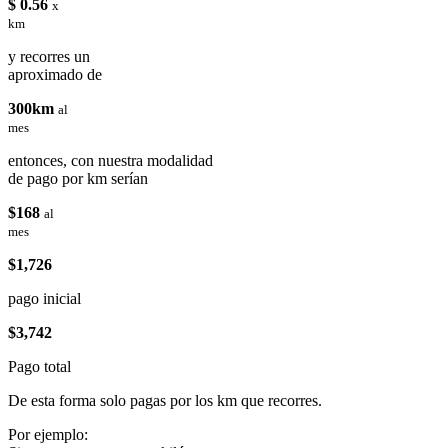
$ 0.56
x
km
y recorres un
aproximado de
300km
al
mes
entonces, con nuestra modalidad
de pago por km serían
$168
al
mes
$1,726
pago inicial
$3,742
Pago total
De esta forma solo pagas por los km que recorres.
Por ejemplo: