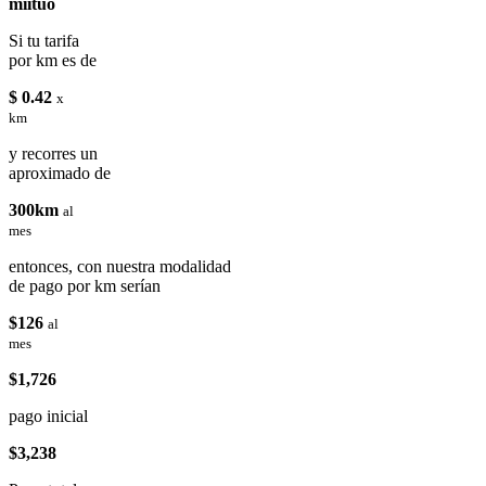
miituo
Si tu tarifa
por km es de
$ 0.42
x
km
y recorres un
aproximado de
300km
al
mes
entonces, con nuestra modalidad
de pago por km serían
$126
al
mes
$1,726
pago inicial
$3,238