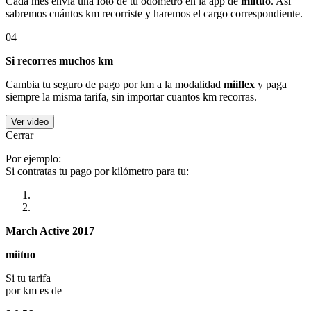
Cada mes envía una foto de tu odómetro en la app de
miituo
. Así
sabremos cuántos km recorriste y haremos el cargo correspondiente.
04
Si recorres muchos km
Cambia tu seguro de pago por km a la modalidad
miiflex
y paga
siempre la misma tarifa, sin importar cuantos km recorras.
Ver video
Cerrar
Por ejemplo:
Si contratas tu pago por kilómetro para tu:
March Active 2017
miituo
Si tu tarifa
por km es de