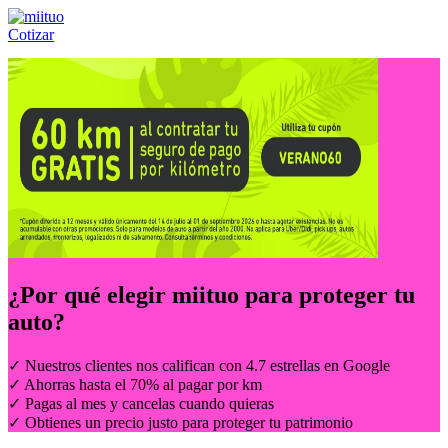
Cotizar
Llámanos al:
(55) 84-21-05-00
ó
800-953-00-59
¿Por qué elegir
miituo
para proteger tu
auto?
✓ Nuestros clientes nos califican con 4.7 estrellas en Google
✓ Ahorras hasta el 70% al pagar por km
✓ Pagas al mes y cancelas cuando quieras
✓ Obtienes un precio justo para proteger tu patrimonio