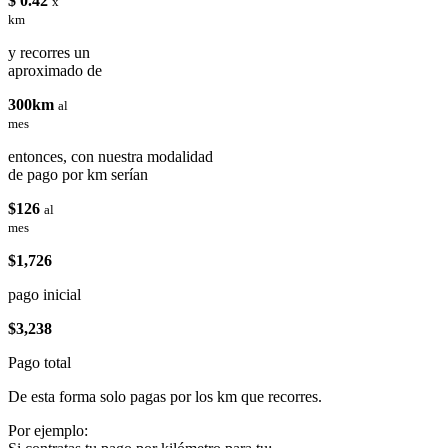
$ 0.42
x
km
y recorres un
aproximado de
300km
al
mes
entonces, con nuestra modalidad
de pago por km serían
$126
al
mes
$1,726
pago inicial
$3,238
Pago total
De esta forma solo pagas por los km que recorres.
Por ejemplo: