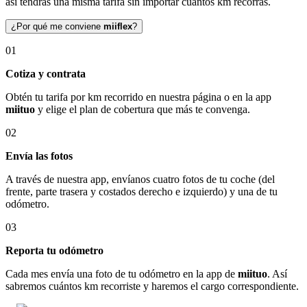
así tendrás una misma tarifa sin importar cuántos km recorras.
¿Por qué me conviene
miiflex
?
01
Cotiza y contrata
Obtén tu tarifa por km recorrido en nuestra página o en la app
miituo
y elige el plan de cobertura que más te convenga.
02
Envía las fotos
A través de nuestra app, envíanos cuatro fotos de tu coche (del
frente, parte trasera y costados derecho e izquierdo) y una de tu
odómetro.
03
Reporta tu odómetro
Cada mes envía una foto de tu odómetro en la app de
miituo
. Así
sabremos cuántos km recorriste y haremos el cargo correspondiente.