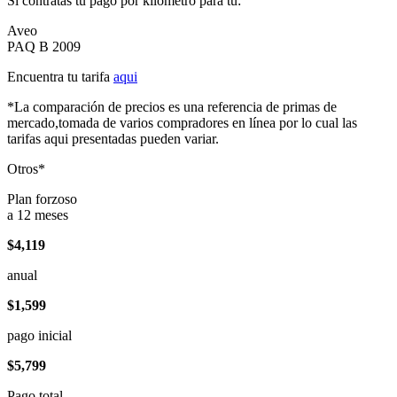
Si contratas tu pago por kilómetro para tu:
Aveo
PAQ B 2009
Encuentra tu tarifa
aqui
*La comparación de precios es una referencia de primas de
mercado,tomada de varios compradores en línea por lo cual las
tarifas aqui presentadas pueden variar.
Otros*
Plan forzoso
a 12 meses
$4,119
anual
$1,599
pago inicial
$5,799
Pago total