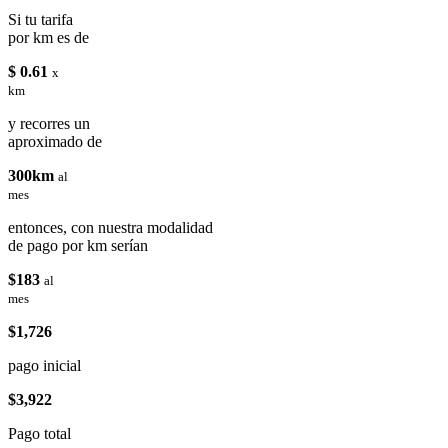
Si tu tarifa
por km es de
$ 0.61
x
km
y recorres un
aproximado de
300km
al
mes
entonces, con nuestra modalidad
de pago por km serían
$183
al
mes
$1,726
pago inicial
$3,922
Pago total