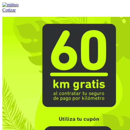
Cotizar
Llámanos al:
(55) 84-21-05-00
ó
800-953-00-59