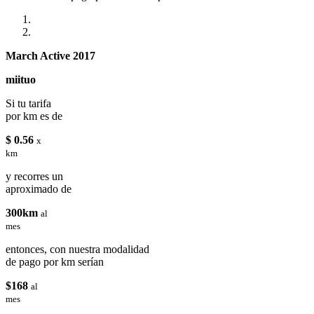
March Active 2017
miituo
Si tu tarifa
por km es de
$ 0.56
x
km
y recorres un
aproximado de
300km
al
mes
entonces, con nuestra modalidad
de pago por km serían
$168
al
mes