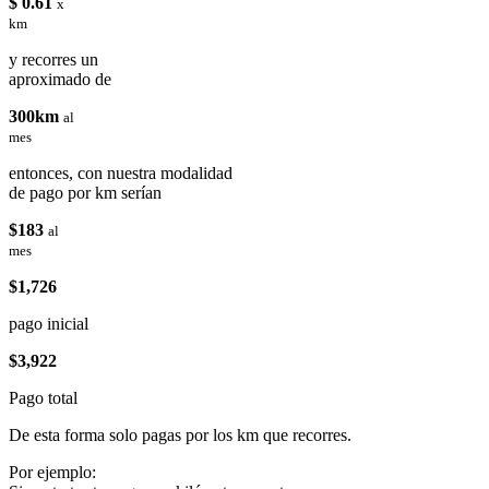
$ 0.61
x
km
y recorres un
aproximado de
300km
al
mes
entonces, con nuestra modalidad
de pago por km serían
$183
al
mes
$1,726
pago inicial
$3,922
Pago total
De esta forma solo pagas por los km que recorres.
Por ejemplo: