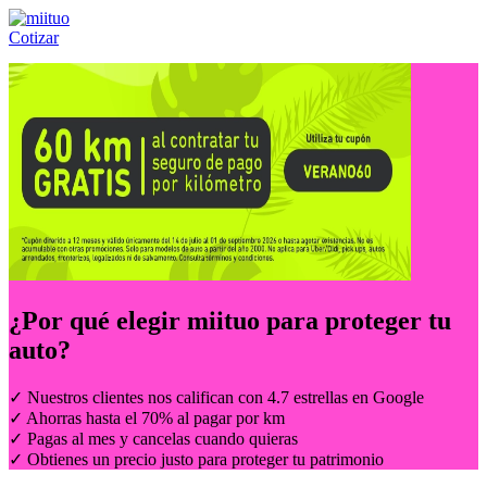
Cotizar
Llámanos al:
(55) 84-21-05-00
ó
800-953-00-59
¿Por qué elegir
miituo
para proteger tu
auto?
✓ Nuestros clientes nos califican con 4.7 estrellas en Google
✓ Ahorras hasta el 70% al pagar por km
✓ Pagas al mes y cancelas cuando quieras
✓ Obtienes un precio justo para proteger tu patrimonio