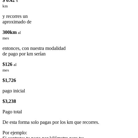
$ 0.42
x
km
y recorres un
aproximado de
300km
al
mes
entonces, con nuestra modalidad
de pago por km serían
$126
al
mes
$1,726
pago inicial
$3,238
Pago total
De esta forma solo pagas por los km que recorres.
Por ejemplo: