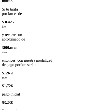
miituo
Si tu tarifa
por km es de
$ 0.42
x
km
y recorres un
aproximado de
300km
al
mes
entonces, con nuestra modalidad
de pago por km serían
$126
al
mes
$1,726
pago inicial
$3,238