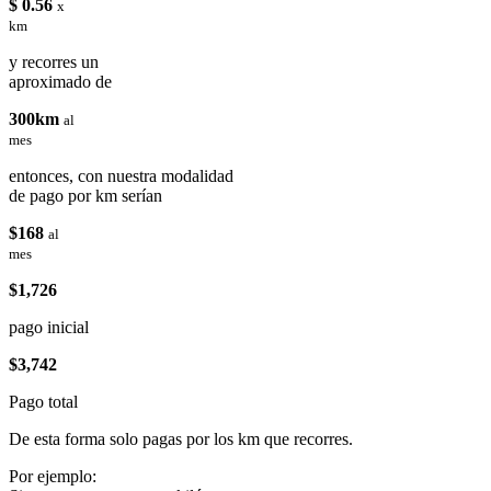
$ 0.56
x
km
y recorres un
aproximado de
300km
al
mes
entonces, con nuestra modalidad
de pago por km serían
$168
al
mes
$1,726
pago inicial
$3,742
Pago total
De esta forma solo pagas por los km que recorres.
Por ejemplo: