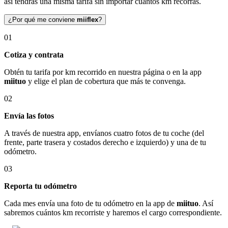
así tendrás una misma tarifa sin importar cuántos km recorras.
¿Por qué me conviene
miiflex
?
01
Cotiza y contrata
Obtén tu tarifa por km recorrido en nuestra página o en la app
miituo
y elige el plan de cobertura que más te convenga.
02
Envía las fotos
A través de nuestra app, envíanos cuatro fotos de tu coche (del
frente, parte trasera y costados derecho e izquierdo) y una de tu
odómetro.
03
Reporta tu odómetro
Cada mes envía una foto de tu odómetro en la app de
miituo
. Así
sabremos cuántos km recorriste y haremos el cargo correspondiente.