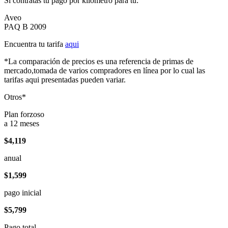
Si contratas tu pago por kilómetro para tu:
Aveo
PAQ B 2009
Encuentra tu tarifa
aqui
*La comparación de precios es una referencia de primas de
mercado,tomada de varios compradores en línea por lo cual las
tarifas aqui presentadas pueden variar.
Otros*
Plan forzoso
a 12 meses
$4,119
anual
$1,599
pago inicial
$5,799
Pago total