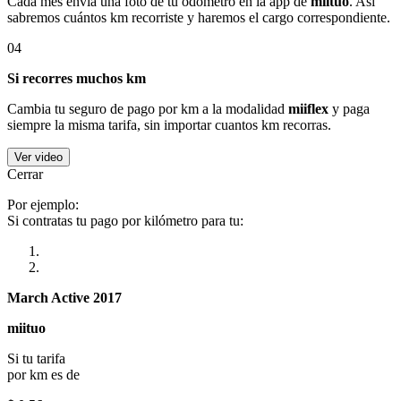
Cada mes envía una foto de tu odómetro en la app de
miituo
. Así
sabremos cuántos km recorriste y haremos el cargo correspondiente.
04
Si recorres muchos km
Cambia tu seguro de pago por km a la modalidad
miiflex
y paga
siempre la misma tarifa, sin importar cuantos km recorras.
Ver video
Cerrar
Por ejemplo:
Si contratas tu pago por kilómetro para tu:
March Active 2017
miituo
Si tu tarifa
por km es de