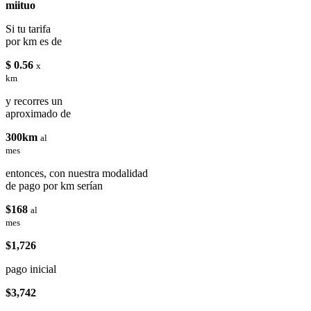
miituo
Si tu tarifa
por km es de
$ 0.56
x
km
y recorres un
aproximado de
300km
al
mes
entonces, con nuestra modalidad
de pago por km serían
$168
al
mes
$1,726
pago inicial
$3,742