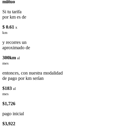
miituo
Si tu tarifa
por km es de
$ 0.61
x
km
y recorres un
aproximado de
300km
al
mes
entonces, con nuestra modalidad
de pago por km serían
$183
al
mes
$1,726
pago inicial
$3,922