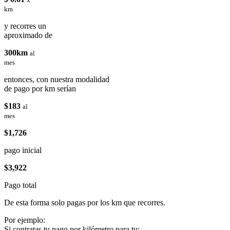
km
y recorres un
aproximado de
300km
al
mes
entonces, con nuestra modalidad
de pago por km serían
$183
al
mes
$1,726
pago inicial
$3,922
Pago total
De esta forma solo pagas por los km que recorres.
Por ejemplo:
Si contratas tu pago por kilómetro para tu: