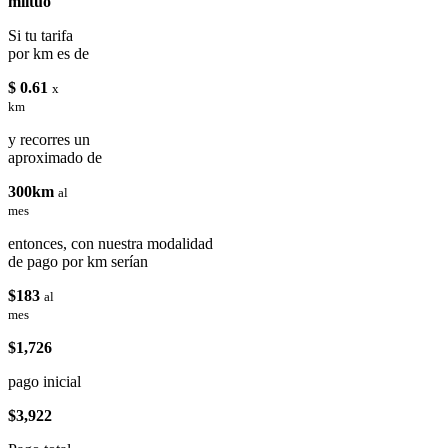
miituo
Si tu tarifa
por km es de
$ 0.61
x
km
y recorres un
aproximado de
300km
al
mes
entonces, con nuestra modalidad
de pago por km serían
$183
al
mes
$1,726
pago inicial
$3,922