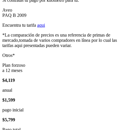
Si contratas tu pago por kilómetro para tu:
Aveo
PAQ B 2009
Encuentra tu tarifa
aqui
*La comparación de precios es una referencia de primas de
mercado,tomada de varios compradores en línea por lo cual las
tarifas aqui presentadas pueden variar.
Otros*
Plan forzoso
a 12 meses
$4,119
anual
$1,599
pago inicial
$5,799
Pago total