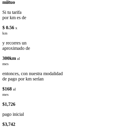
miituo
Si tu tarifa
por km es de
$ 0.56
x
km
y recorres un
aproximado de
300km
al
mes
entonces, con nuestra modalidad
de pago por km serían
$168
al
mes
$1,726
pago inicial
$3,742