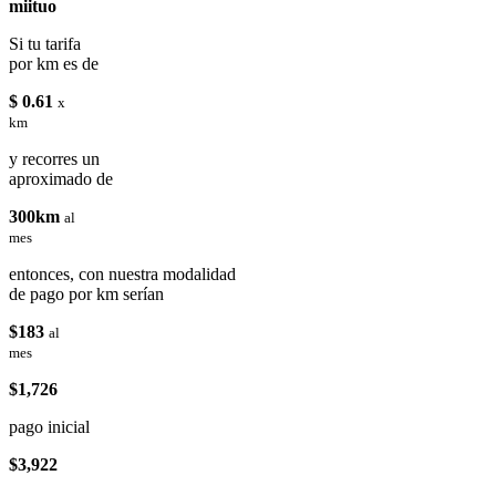
miituo
Si tu tarifa
por km es de
$ 0.61
x
km
y recorres un
aproximado de
300km
al
mes
entonces, con nuestra modalidad
de pago por km serían
$183
al
mes
$1,726
pago inicial
$3,922