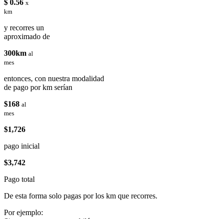
$ 0.56
x
km
y recorres un
aproximado de
300km
al
mes
entonces, con nuestra modalidad
de pago por km serían
$168
al
mes
$1,726
pago inicial
$3,742
Pago total
De esta forma solo pagas por los km que recorres.
Por ejemplo: