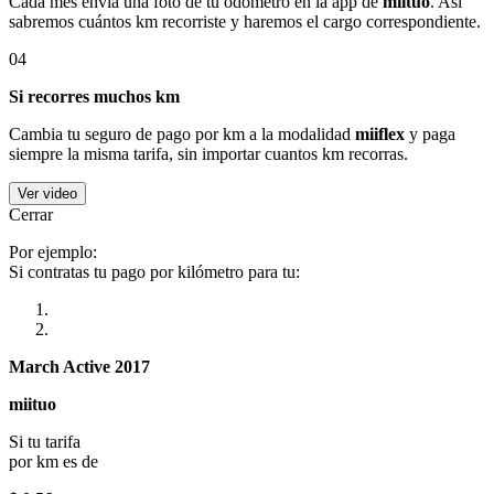
Cada mes envía una foto de tu odómetro en la app de
miituo
. Así
sabremos cuántos km recorriste y haremos el cargo correspondiente.
04
Si recorres muchos km
Cambia tu seguro de pago por km a la modalidad
miiflex
y paga
siempre la misma tarifa, sin importar cuantos km recorras.
Ver video
Cerrar
Por ejemplo:
Si contratas tu pago por kilómetro para tu:
March Active 2017
miituo
Si tu tarifa
por km es de