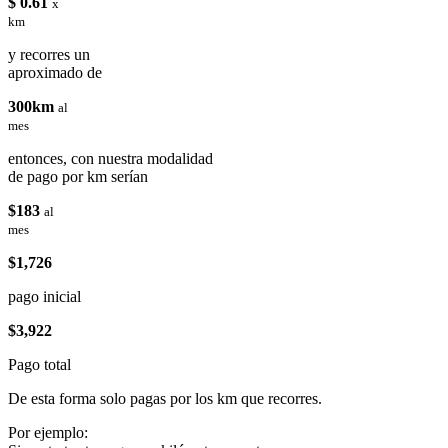
$ 0.61
x
km
y recorres un
aproximado de
300km
al
mes
entonces, con nuestra modalidad
de pago por km serían
$183
al
mes
$1,726
pago inicial
$3,922
Pago total
De esta forma solo pagas por los km que recorres.
Por ejemplo: