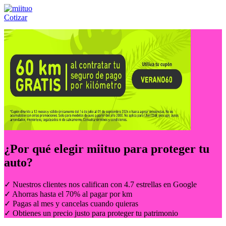
Cotizar
Llámanos al:
(55) 84-21-05-00
ó
800-953-00-59
¿Por qué elegir
miituo
para proteger tu
auto?
✓ Nuestros clientes nos califican con 4.7 estrellas en Google
✓ Ahorras hasta el 70% al pagar por km
✓ Pagas al mes y cancelas cuando quieras
✓ Obtienes un precio justo para proteger tu patrimonio