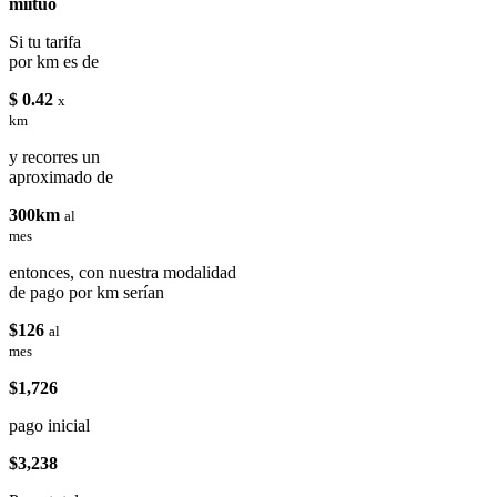
miituo
Si tu tarifa
por km es de
$ 0.42
x
km
y recorres un
aproximado de
300km
al
mes
entonces, con nuestra modalidad
de pago por km serían
$126
al
mes
$1,726
pago inicial
$3,238