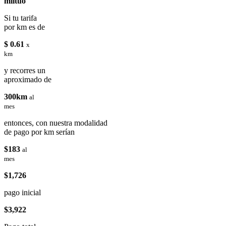
miituo
Si tu tarifa
por km es de
$ 0.61
x
km
y recorres un
aproximado de
300km
al
mes
entonces, con nuestra modalidad
de pago por km serían
$183
al
mes
$1,726
pago inicial
$3,922