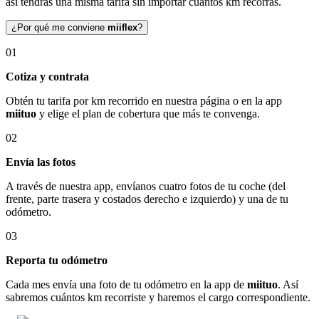
así tendrás una misma tarifa sin importar cuántos km recorras.
¿Por qué me conviene
miiflex
?
01
Cotiza y contrata
Obtén tu tarifa por km recorrido en nuestra página o en la app
miituo
y elige el plan de cobertura que más te convenga.
02
Envía las fotos
A través de nuestra app, envíanos cuatro fotos de tu coche (del
frente, parte trasera y costados derecho e izquierdo) y una de tu
odómetro.
03
Reporta tu odómetro
Cada mes envía una foto de tu odómetro en la app de
miituo
. Así
sabremos cuántos km recorriste y haremos el cargo correspondiente.