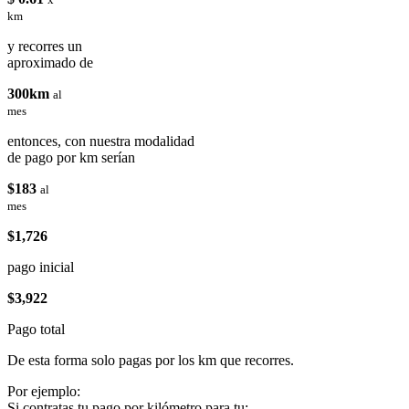
km
y recorres un
aproximado de
300km
al
mes
entonces, con nuestra modalidad
de pago por km serían
$183
al
mes
$1,726
pago inicial
$3,922
Pago total
De esta forma solo pagas por los km que recorres.
Por ejemplo:
Si contratas tu pago por kilómetro para tu: