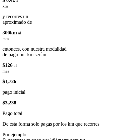
$ 0.42
x
km
y recorres un
aproximado de
300km
al
mes
entonces, con nuestra modalidad
de pago por km serían
$126
al
mes
$1,726
pago inicial
$3,238
Pago total
De esta forma solo pagas por los km que recorres.
Por ejemplo: