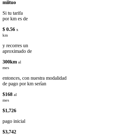
miituo
Si tu tarifa
por km es de
$ 0.56
x
km
y recorres un
aproximado de
300km
al
mes
entonces, con nuestra modalidad
de pago por km serían
$168
al
mes
$1,726
pago inicial
$3,742