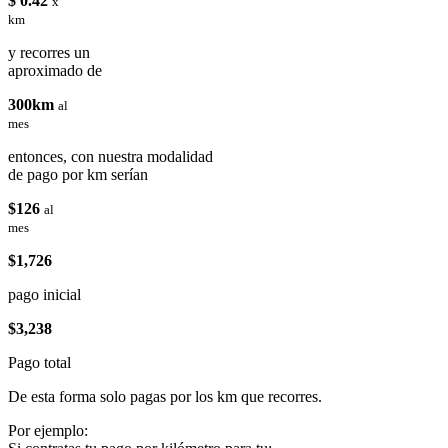
$ 0.42
x
km
y recorres un
aproximado de
300km
al
mes
entonces, con nuestra modalidad
de pago por km serían
$126
al
mes
$1,726
pago inicial
$3,238
Pago total
De esta forma solo pagas por los km que recorres.
Por ejemplo: