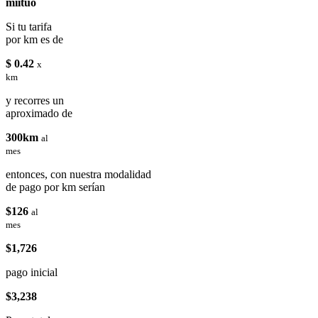
miituo
Si tu tarifa
por km es de
$ 0.42
x
km
y recorres un
aproximado de
300km
al
mes
entonces, con nuestra modalidad
de pago por km serían
$126
al
mes
$1,726
pago inicial
$3,238