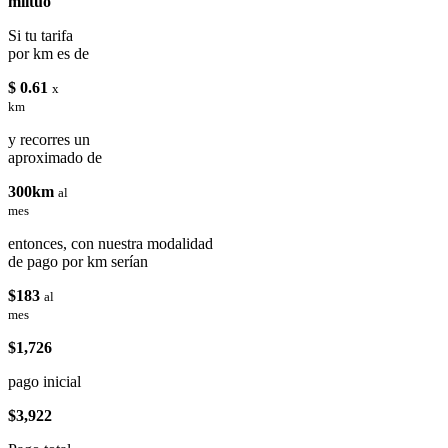
miituo
Si tu tarifa
por km es de
$ 0.61
x
km
y recorres un
aproximado de
300km
al
mes
entonces, con nuestra modalidad
de pago por km serían
$183
al
mes
$1,726
pago inicial
$3,922