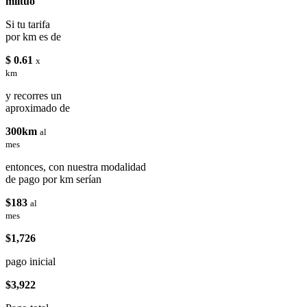
miituo
Si tu tarifa
por km es de
$ 0.61
x
km
y recorres un
aproximado de
300km
al
mes
entonces, con nuestra modalidad
de pago por km serían
$183
al
mes
$1,726
pago inicial
$3,922