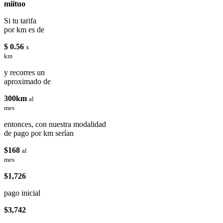
miituo
Si tu tarifa
por km es de
$ 0.56
x
km
y recorres un
aproximado de
300km
al
mes
entonces, con nuestra modalidad
de pago por km serían
$168
al
mes
$1,726
pago inicial
$3,742