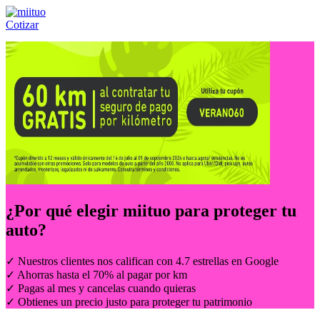
Cotizar
Llámanos al:
(55) 84-21-05-00
ó
800-953-00-59
¿Por qué elegir
miituo
para proteger tu
auto?
✓ Nuestros clientes nos califican con 4.7 estrellas en Google
✓ Ahorras hasta el 70% al pagar por km
✓ Pagas al mes y cancelas cuando quieras
✓ Obtienes un precio justo para proteger tu patrimonio