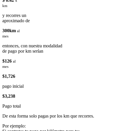
$ 0.42
x
km
y recorres un
aproximado de
300km
al
mes
entonces, con nuestra modalidad
de pago por km serían
$126
al
mes
$1,726
pago inicial
$3,238
Pago total
De esta forma solo pagas por los km que recorres.
Por ejemplo: