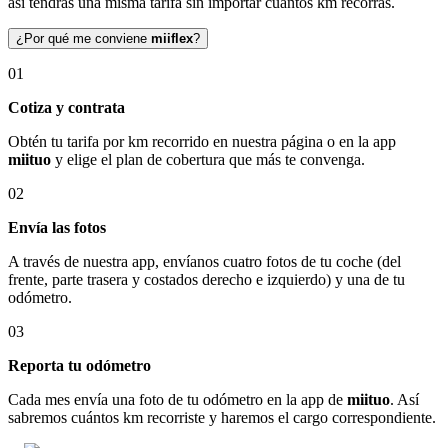
así tendrás una misma tarifa sin importar cuántos km recorras.
¿Por qué me conviene
miiflex
?
01
Cotiza y contrata
Obtén tu tarifa por km recorrido en nuestra página o en la app
miituo
y elige el plan de cobertura que más te convenga.
02
Envía las fotos
A través de nuestra app, envíanos cuatro fotos de tu coche (del
frente, parte trasera y costados derecho e izquierdo) y una de tu
odómetro.
03
Reporta tu odómetro
Cada mes envía una foto de tu odómetro en la app de
miituo
. Así
sabremos cuántos km recorriste y haremos el cargo correspondiente.