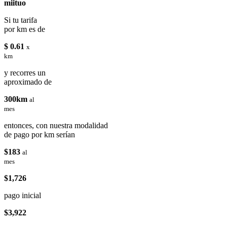
miituo
Si tu tarifa
por km es de
$ 0.61
x
km
y recorres un
aproximado de
300km
al
mes
entonces, con nuestra modalidad
de pago por km serían
$183
al
mes
$1,726
pago inicial
$3,922