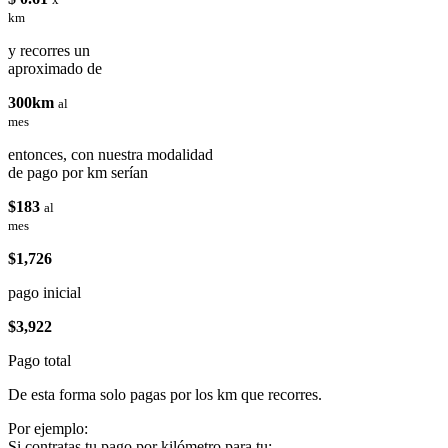
km
y recorres un
aproximado de
300km
al
mes
entonces, con nuestra modalidad
de pago por km serían
$183
al
mes
$1,726
pago inicial
$3,922
Pago total
De esta forma solo pagas por los km que recorres.
Por ejemplo:
Si contratas tu pago por kilómetro para tu: