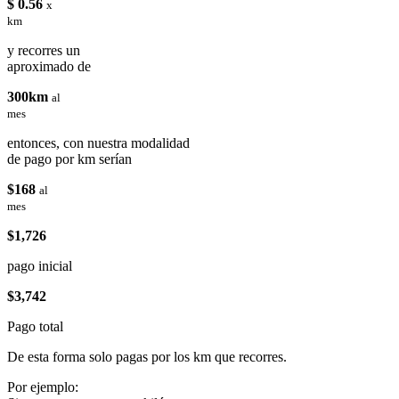
$ 0.56
x
km
y recorres un
aproximado de
300km
al
mes
entonces, con nuestra modalidad
de pago por km serían
$168
al
mes
$1,726
pago inicial
$3,742
Pago total
De esta forma solo pagas por los km que recorres.
Por ejemplo: