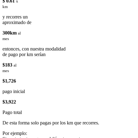
$ 0.61
x
km
y recorres un
aproximado de
300km
al
mes
entonces, con nuestra modalidad
de pago por km serían
$183
al
mes
$1,726
pago inicial
$3,922
Pago total
De esta forma solo pagas por los km que recorres.
Por ejemplo: