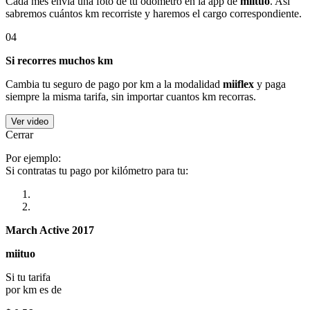
Cada mes envía una foto de tu odómetro en la app de
miituo
. Así
sabremos cuántos km recorriste y haremos el cargo correspondiente.
04
Si recorres muchos km
Cambia tu seguro de pago por km a la modalidad
miiflex
y paga
siempre la misma tarifa, sin importar cuantos km recorras.
Ver video
Cerrar
Por ejemplo:
Si contratas tu pago por kilómetro para tu:
March Active 2017
miituo
Si tu tarifa
por km es de