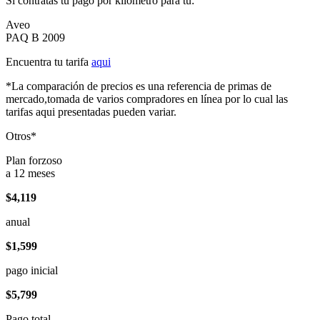
Si contratas tu pago por kilómetro para tu:
Aveo
PAQ B 2009
Encuentra tu tarifa
aqui
*La comparación de precios es una referencia de primas de
mercado,tomada de varios compradores en línea por lo cual las
tarifas aqui presentadas pueden variar.
Otros*
Plan forzoso
a 12 meses
$4,119
anual
$1,599
pago inicial
$5,799
Pago total