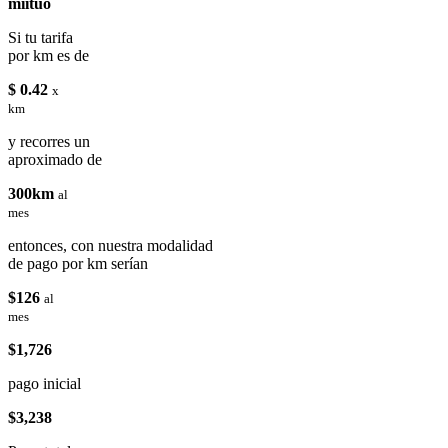
miituo
Si tu tarifa
por km es de
$ 0.42
x
km
y recorres un
aproximado de
300km
al
mes
entonces, con nuestra modalidad
de pago por km serían
$126
al
mes
$1,726
pago inicial
$3,238