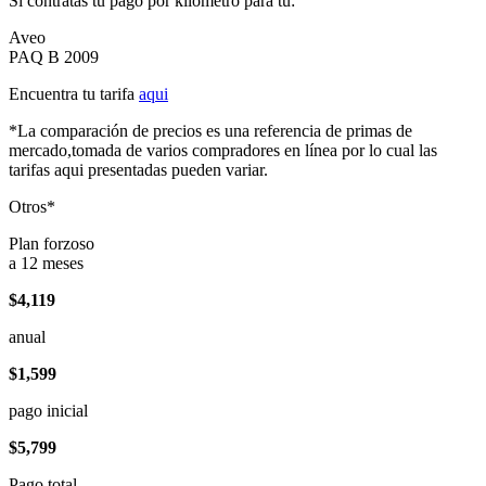
Si contratas tu pago por kilómetro para tu:
Aveo
PAQ B 2009
Encuentra tu tarifa
aqui
*La comparación de precios es una referencia de primas de
mercado,tomada de varios compradores en línea por lo cual las
tarifas aqui presentadas pueden variar.
Otros*
Plan forzoso
a 12 meses
$4,119
anual
$1,599
pago inicial
$5,799
Pago total