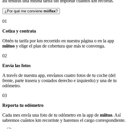
así tendrás una misma tarifa sin importar cuántos km recorras.
¿Por qué me conviene
miiflex
?
01
Cotiza y contrata
Obtén tu tarifa por km recorrido en nuestra página o en la app
miituo
y elige el plan de cobertura que más te convenga.
02
Envía las fotos
A través de nuestra app, envíanos cuatro fotos de tu coche (del
frente, parte trasera y costados derecho e izquierdo) y una de tu
odómetro.
03
Reporta tu odómetro
Cada mes envía una foto de tu odómetro en la app de
miituo
. Así
sabremos cuántos km recorriste y haremos el cargo correspondiente.