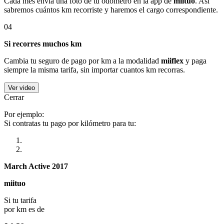
Cada mes envía una foto de tu odómetro en la app de
miituo
. Así
sabremos cuántos km recorriste y haremos el cargo correspondiente.
04
Si recorres muchos km
Cambia tu seguro de pago por km a la modalidad
miiflex
y paga
siempre la misma tarifa, sin importar cuantos km recorras.
Ver video
Cerrar
Por ejemplo:
Si contratas tu pago por kilómetro para tu:
March Active 2017
miituo
Si tu tarifa
por km es de