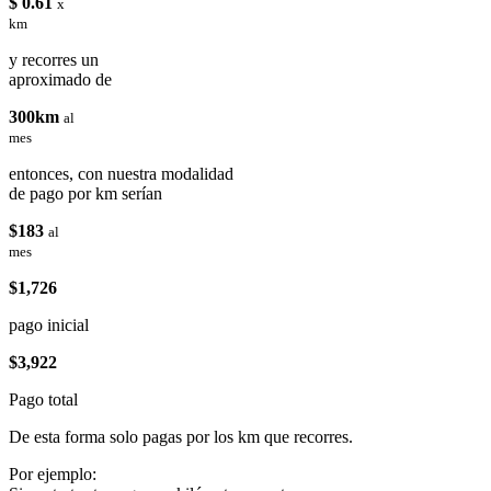
$ 0.61
x
km
y recorres un
aproximado de
300km
al
mes
entonces, con nuestra modalidad
de pago por km serían
$183
al
mes
$1,726
pago inicial
$3,922
Pago total
De esta forma solo pagas por los km que recorres.
Por ejemplo: