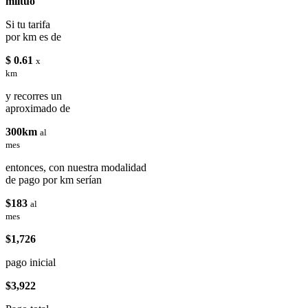
miituo
Si tu tarifa
por km es de
$ 0.61
x
km
y recorres un
aproximado de
300km
al
mes
entonces, con nuestra modalidad
de pago por km serían
$183
al
mes
$1,726
pago inicial
$3,922