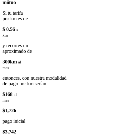
miituo
Si tu tarifa
por km es de
$ 0.56
x
km
y recorres un
aproximado de
300km
al
mes
entonces, con nuestra modalidad
de pago por km serían
$168
al
mes
$1,726
pago inicial
$3,742