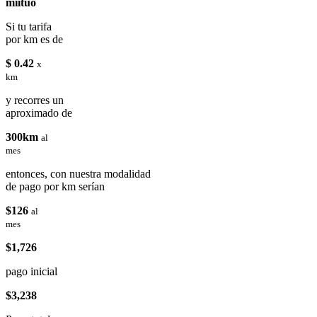
miituo
Si tu tarifa
por km es de
$ 0.42
x
km
y recorres un
aproximado de
300km
al
mes
entonces, con nuestra modalidad
de pago por km serían
$126
al
mes
$1,726
pago inicial
$3,238