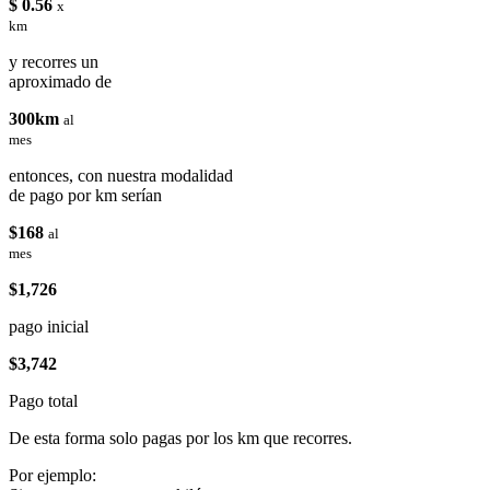
$ 0.56
x
km
y recorres un
aproximado de
300km
al
mes
entonces, con nuestra modalidad
de pago por km serían
$168
al
mes
$1,726
pago inicial
$3,742
Pago total
De esta forma solo pagas por los km que recorres.
Por ejemplo: