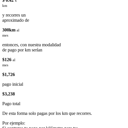
$ 0.42
x
km
y recorres un
aproximado de
300km
al
mes
entonces, con nuestra modalidad
de pago por km serían
$126
al
mes
$1,726
pago inicial
$3,238
Pago total
De esta forma solo pagas por los km que recorres.
Por ejemplo: