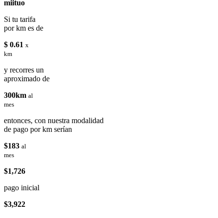
miituo
Si tu tarifa
por km es de
$ 0.61
x
km
y recorres un
aproximado de
300km
al
mes
entonces, con nuestra modalidad
de pago por km serían
$183
al
mes
$1,726
pago inicial
$3,922