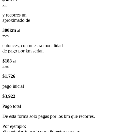
km
y recorres un
aproximado de
300km
al
mes
entonces, con nuestra modalidad
de pago por km serían
$183
al
mes
$1,726
pago inicial
$3,922
Pago total
De esta forma solo pagas por los km que recorres.
Por ejemplo:
Si contratas tu pago por kilómetro para tu: