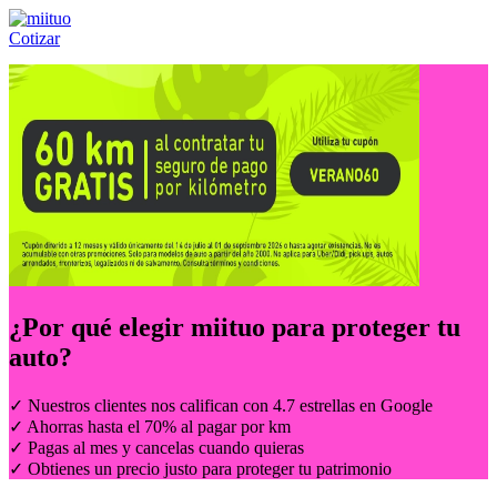
Cotizar
Llámanos al:
(55) 84-21-05-00
ó
800-953-00-59
¿Por qué elegir
miituo
para proteger tu
auto?
✓ Nuestros clientes nos califican con 4.7 estrellas en Google
✓ Ahorras hasta el 70% al pagar por km
✓ Pagas al mes y cancelas cuando quieras
✓ Obtienes un precio justo para proteger tu patrimonio