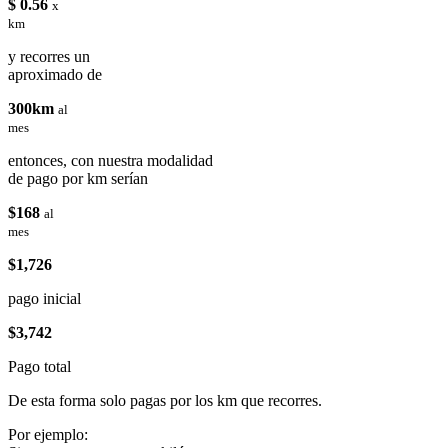
$ 0.56
x
km
y recorres un
aproximado de
300km
al
mes
entonces, con nuestra modalidad
de pago por km serían
$168
al
mes
$1,726
pago inicial
$3,742
Pago total
De esta forma solo pagas por los km que recorres.
Por ejemplo: