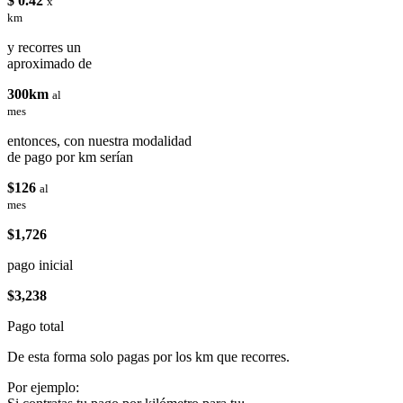
$ 0.42
x
km
y recorres un
aproximado de
300km
al
mes
entonces, con nuestra modalidad
de pago por km serían
$126
al
mes
$1,726
pago inicial
$3,238
Pago total
De esta forma solo pagas por los km que recorres.
Por ejemplo: