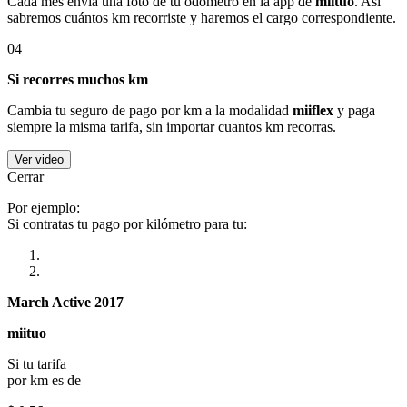
Cada mes envía una foto de tu odómetro en la app de
miituo
. Así
sabremos cuántos km recorriste y haremos el cargo correspondiente.
04
Si recorres muchos km
Cambia tu seguro de pago por km a la modalidad
miiflex
y paga
siempre la misma tarifa, sin importar cuantos km recorras.
Ver video
Cerrar
Por ejemplo:
Si contratas tu pago por kilómetro para tu:
March Active 2017
miituo
Si tu tarifa
por km es de