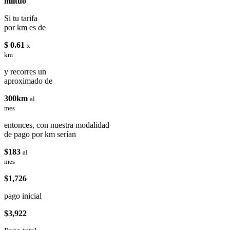
miituo
Si tu tarifa
por km es de
$ 0.61
x
km
y recorres un
aproximado de
300km
al
mes
entonces, con nuestra modalidad
de pago por km serían
$183
al
mes
$1,726
pago inicial
$3,922