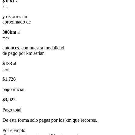
$ 0.61
x
km
y recorres un
aproximado de
300km
al
mes
entonces, con nuestra modalidad
de pago por km serían
$183
al
mes
$1,726
pago inicial
$3,922
Pago total
De esta forma solo pagas por los km que recorres.
Por ejemplo: