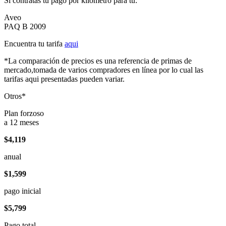
Si contratas tu pago por kilómetro para tu:
Aveo
PAQ B 2009
Encuentra tu tarifa
aqui
*La comparación de precios es una referencia de primas de
mercado,tomada de varios compradores en línea por lo cual las
tarifas aqui presentadas pueden variar.
Otros*
Plan forzoso
a 12 meses
$4,119
anual
$1,599
pago inicial
$5,799
Pago total