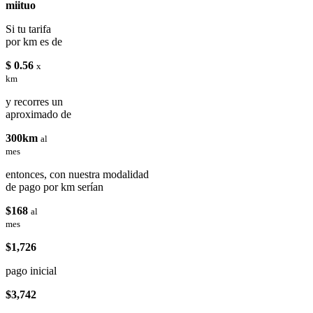
miituo
Si tu tarifa
por km es de
$ 0.56
x
km
y recorres un
aproximado de
300km
al
mes
entonces, con nuestra modalidad
de pago por km serían
$168
al
mes
$1,726
pago inicial
$3,742