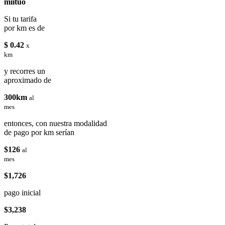
miituo
Si tu tarifa
por km es de
$ 0.42
x
km
y recorres un
aproximado de
300km
al
mes
entonces, con nuestra modalidad
de pago por km serían
$126
al
mes
$1,726
pago inicial
$3,238