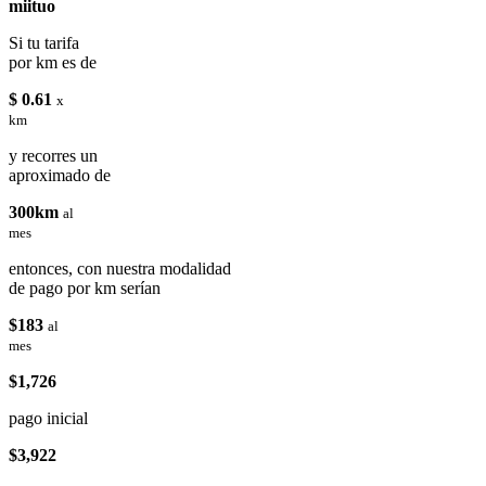
miituo
Si tu tarifa
por km es de
$ 0.61
x
km
y recorres un
aproximado de
300km
al
mes
entonces, con nuestra modalidad
de pago por km serían
$183
al
mes
$1,726
pago inicial
$3,922