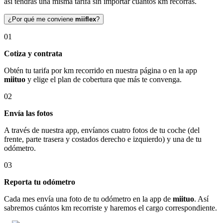
así tendrás una misma tarifa sin importar cuántos km recorras.
¿Por qué me conviene
miiflex
?
01
Cotiza y contrata
Obtén tu tarifa por km recorrido en nuestra página o en la app
miituo
y elige el plan de cobertura que más te convenga.
02
Envía las fotos
A través de nuestra app, envíanos cuatro fotos de tu coche (del
frente, parte trasera y costados derecho e izquierdo) y una de tu
odómetro.
03
Reporta tu odómetro
Cada mes envía una foto de tu odómetro en la app de
miituo
. Así
sabremos cuántos km recorriste y haremos el cargo correspondiente.