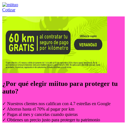
Cotizar
Llámanos al:
(55) 84-21-05-00
ó
800-953-00-59
¿Por qué elegir
miituo
para proteger tu
auto?
✓ Nuestros clientes nos califican con 4.7 estrellas en Google
✓ Ahorras hasta el 70% al pagar por km
✓ Pagas al mes y cancelas cuando quieras
✓ Obtienes un precio justo para proteger tu patrimonio