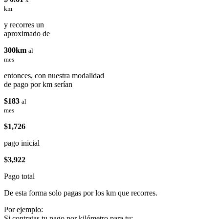
km
y recorres un
aproximado de
300km
al
mes
entonces, con nuestra modalidad
de pago por km serían
$183
al
mes
$1,726
pago inicial
$3,922
Pago total
De esta forma solo pagas por los km que recorres.
Por ejemplo:
Si contratas tu pago por kilómetro para tu: