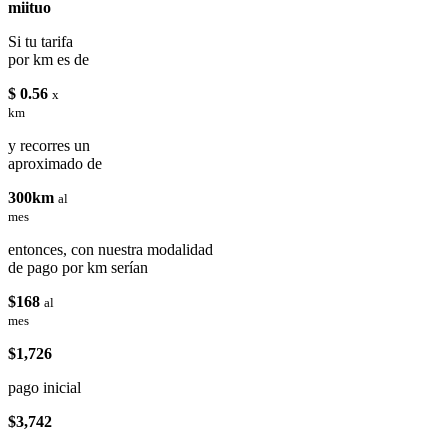
miituo
Si tu tarifa
por km es de
$ 0.56
x
km
y recorres un
aproximado de
300km
al
mes
entonces, con nuestra modalidad
de pago por km serían
$168
al
mes
$1,726
pago inicial
$3,742