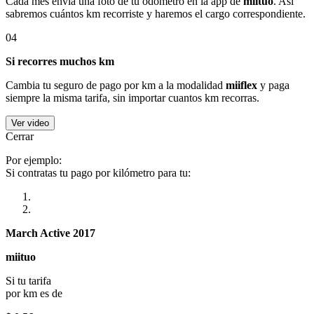
Cada mes envía una foto de tu odómetro en la app de
miituo
. Así
sabremos cuántos km recorriste y haremos el cargo correspondiente.
04
Si recorres muchos km
Cambia tu seguro de pago por km a la modalidad
miiflex
y paga
siempre la misma tarifa, sin importar cuantos km recorras.
Ver video
Cerrar
Por ejemplo:
Si contratas tu pago por kilómetro para tu:
March Active 2017
miituo
Si tu tarifa
por km es de