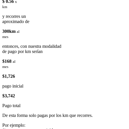
$ 0.56
x
km
y recorres un
aproximado de
300km
al
mes
entonces, con nuestra modalidad
de pago por km serían
$168
al
mes
$1,726
pago inicial
$3,742
Pago total
De esta forma solo pagas por los km que recorres.
Por ejemplo: