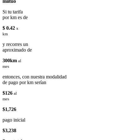
miituo
Si tu tarifa
por km es de
$ 0.42
x
km
y recorres un
aproximado de
300km
al
mes
entonces, con nuestra modalidad
de pago por km serían
$126
al
mes
$1,726
pago inicial
$3,238