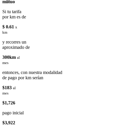
miituo
Si tu tarifa
por km es de
$ 0.61
x
km
y recorres un
aproximado de
300km
al
mes
entonces, con nuestra modalidad
de pago por km serían
$183
al
mes
$1,726
pago inicial
$3,922