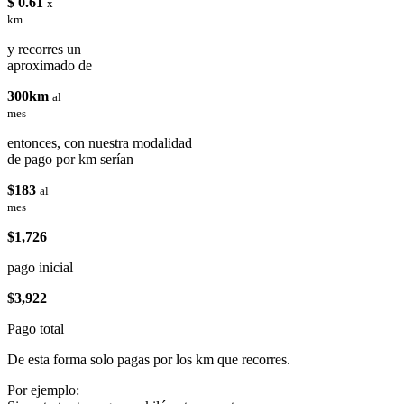
$ 0.61
x
km
y recorres un
aproximado de
300km
al
mes
entonces, con nuestra modalidad
de pago por km serían
$183
al
mes
$1,726
pago inicial
$3,922
Pago total
De esta forma solo pagas por los km que recorres.
Por ejemplo: