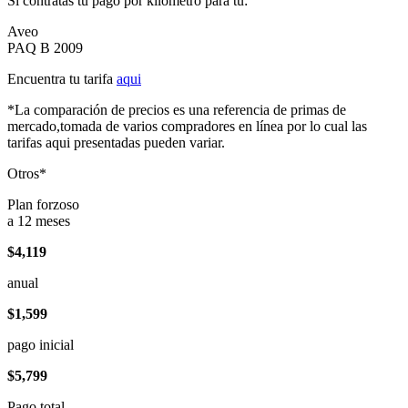
Si contratas tu pago por kilómetro para tu:
Aveo
PAQ B 2009
Encuentra tu tarifa
aqui
*La comparación de precios es una referencia de primas de
mercado,tomada de varios compradores en línea por lo cual las
tarifas aqui presentadas pueden variar.
Otros*
Plan forzoso
a 12 meses
$4,119
anual
$1,599
pago inicial
$5,799
Pago total