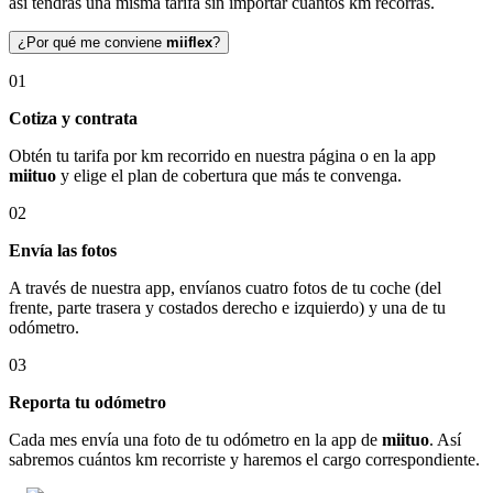
así tendrás una misma tarifa sin importar cuántos km recorras.
¿Por qué me conviene
miiflex
?
01
Cotiza y contrata
Obtén tu tarifa por km recorrido en nuestra página o en la app
miituo
y elige el plan de cobertura que más te convenga.
02
Envía las fotos
A través de nuestra app, envíanos cuatro fotos de tu coche (del
frente, parte trasera y costados derecho e izquierdo) y una de tu
odómetro.
03
Reporta tu odómetro
Cada mes envía una foto de tu odómetro en la app de
miituo
. Así
sabremos cuántos km recorriste y haremos el cargo correspondiente.