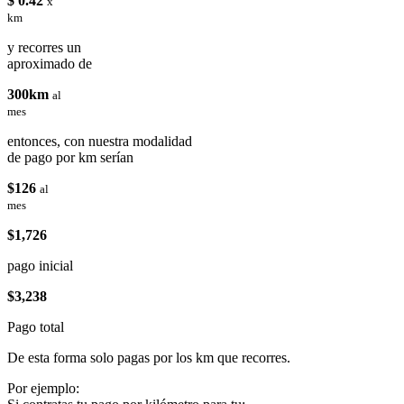
$ 0.42
x
km
y recorres un
aproximado de
300km
al
mes
entonces, con nuestra modalidad
de pago por km serían
$126
al
mes
$1,726
pago inicial
$3,238
Pago total
De esta forma solo pagas por los km que recorres.
Por ejemplo: