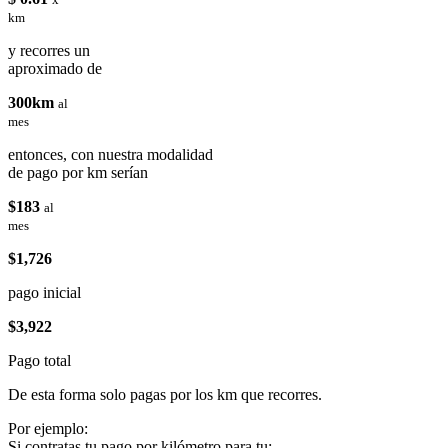
km
y recorres un
aproximado de
300km
al
mes
entonces, con nuestra modalidad
de pago por km serían
$183
al
mes
$1,726
pago inicial
$3,922
Pago total
De esta forma solo pagas por los km que recorres.
Por ejemplo:
Si contratas tu pago por kilómetro para tu: