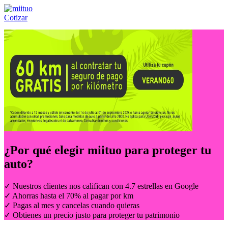
Cotizar
Llámanos al:
(55) 84-21-05-00
ó
800-953-00-59
¿Por qué elegir
miituo
para proteger tu
auto?
✓ Nuestros clientes nos califican con 4.7 estrellas en Google
✓ Ahorras hasta el 70% al pagar por km
✓ Pagas al mes y cancelas cuando quieras
✓ Obtienes un precio justo para proteger tu patrimonio