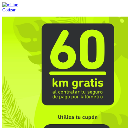
Cotizar
Llámanos al:
(55) 84-21-05-00
ó
800-953-00-59