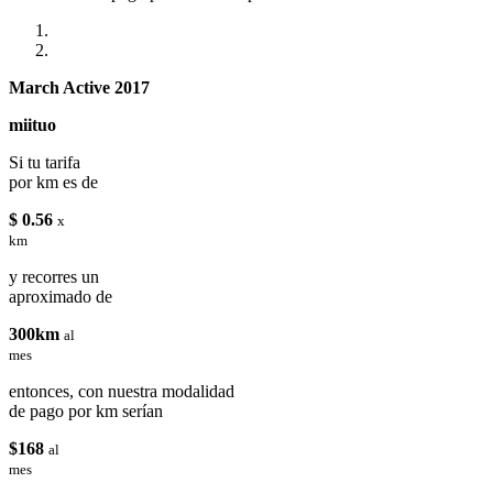
March Active 2017
miituo
Si tu tarifa
por km es de
$ 0.56
x
km
y recorres un
aproximado de
300km
al
mes
entonces, con nuestra modalidad
de pago por km serían
$168
al
mes