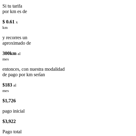
Si tu tarifa
por km es de
$ 0.61
x
km
y recorres un
aproximado de
300km
al
mes
entonces, con nuestra modalidad
de pago por km serían
$183
al
mes
$1,726
pago inicial
$3,922
Pago total