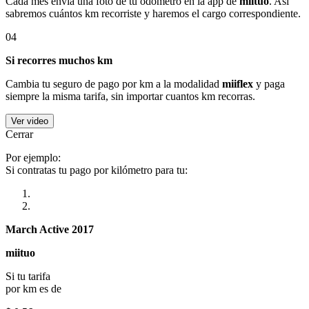
Cada mes envía una foto de tu odómetro en la app de
miituo
. Así
sabremos cuántos km recorriste y haremos el cargo correspondiente.
04
Si recorres muchos km
Cambia tu seguro de pago por km a la modalidad
miiflex
y paga
siempre la misma tarifa, sin importar cuantos km recorras.
Ver video
Cerrar
Por ejemplo:
Si contratas tu pago por kilómetro para tu:
March Active 2017
miituo
Si tu tarifa
por km es de