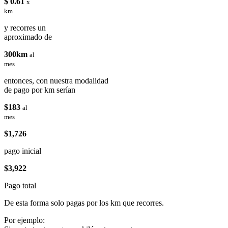
$ 0.61
x
km
y recorres un
aproximado de
300km
al
mes
entonces, con nuestra modalidad
de pago por km serían
$183
al
mes
$1,726
pago inicial
$3,922
Pago total
De esta forma solo pagas por los km que recorres.
Por ejemplo: