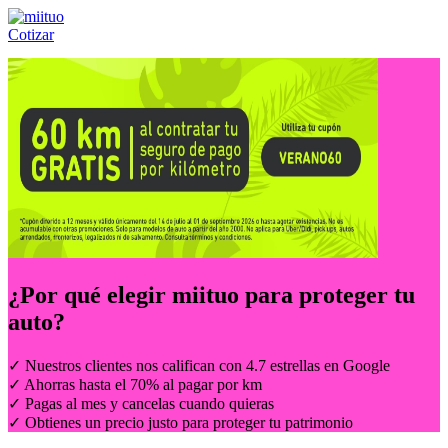
Cotizar
Llámanos al:
(55) 84-21-05-00
ó
800-953-00-59
¿Por qué elegir
miituo
para proteger tu
auto?
✓ Nuestros clientes nos califican con 4.7 estrellas en Google
✓ Ahorras hasta el 70% al pagar por km
✓ Pagas al mes y cancelas cuando quieras
✓ Obtienes un precio justo para proteger tu patrimonio