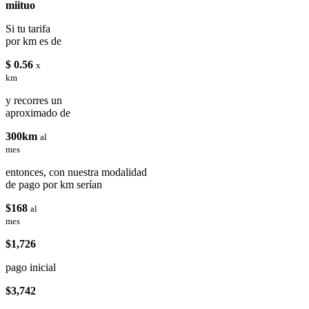
miituo
Si tu tarifa
por km es de
$ 0.56
x
km
y recorres un
aproximado de
300km
al
mes
entonces, con nuestra modalidad
de pago por km serían
$168
al
mes
$1,726
pago inicial
$3,742