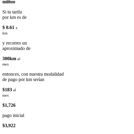
miituo
Si tu tarifa
por km es de
$ 0.61
x
km
y recorres un
aproximado de
300km
al
mes
entonces, con nuestra modalidad
de pago por km serían
$183
al
mes
$1,726
pago inicial
$3,922