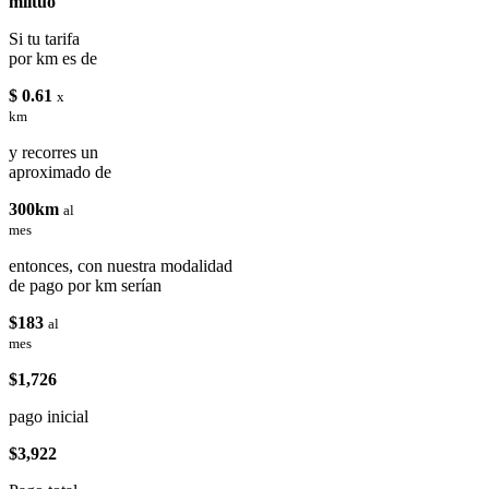
miituo
Si tu tarifa
por km es de
$ 0.61
x
km
y recorres un
aproximado de
300km
al
mes
entonces, con nuestra modalidad
de pago por km serían
$183
al
mes
$1,726
pago inicial
$3,922