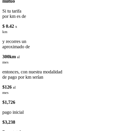
miituo
Si tu tarifa
por km es de
$ 0.42
x
km
y recorres un
aproximado de
300km
al
mes
entonces, con nuestra modalidad
de pago por km serían
$126
al
mes
$1,726
pago inicial
$3,238