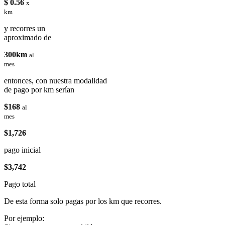
$ 0.56
x
km
y recorres un
aproximado de
300km
al
mes
entonces, con nuestra modalidad
de pago por km serían
$168
al
mes
$1,726
pago inicial
$3,742
Pago total
De esta forma solo pagas por los km que recorres.
Por ejemplo: