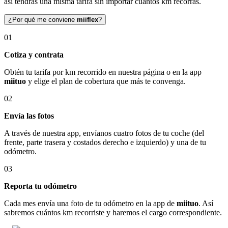
así tendrás una misma tarifa sin importar cuántos km recorras.
¿Por qué me conviene
miiflex
?
01
Cotiza y contrata
Obtén tu tarifa por km recorrido en nuestra página o en la app
miituo
y elige el plan de cobertura que más te convenga.
02
Envía las fotos
A través de nuestra app, envíanos cuatro fotos de tu coche (del
frente, parte trasera y costados derecho e izquierdo) y una de tu
odómetro.
03
Reporta tu odómetro
Cada mes envía una foto de tu odómetro en la app de
miituo
. Así
sabremos cuántos km recorriste y haremos el cargo correspondiente.