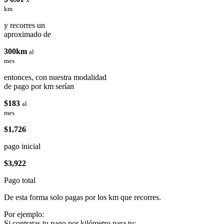
km
y recorres un
aproximado de
300km
al
mes
entonces, con nuestra modalidad
de pago por km serían
$183
al
mes
$1,726
pago inicial
$3,922
Pago total
De esta forma solo pagas por los km que recorres.
Por ejemplo:
Si contratas tu pago por kilómetro para tu: