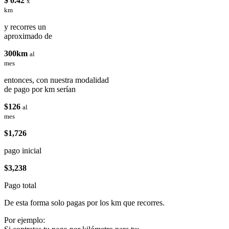
$ 0.42
x
km
y recorres un
aproximado de
300km
al
mes
entonces, con nuestra modalidad
de pago por km serían
$126
al
mes
$1,726
pago inicial
$3,238
Pago total
De esta forma solo pagas por los km que recorres.
Por ejemplo: