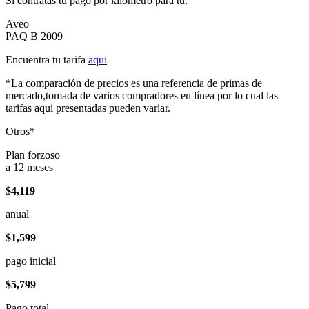
Si contratas tu pago por kilómetro para tu:
Aveo
PAQ B 2009
Encuentra tu tarifa
aqui
*La comparación de precios es una referencia de primas de
mercado,tomada de varios compradores en línea por lo cual las
tarifas aqui presentadas pueden variar.
Otros*
Plan forzoso
a 12 meses
$4,119
anual
$1,599
pago inicial
$5,799
Pago total