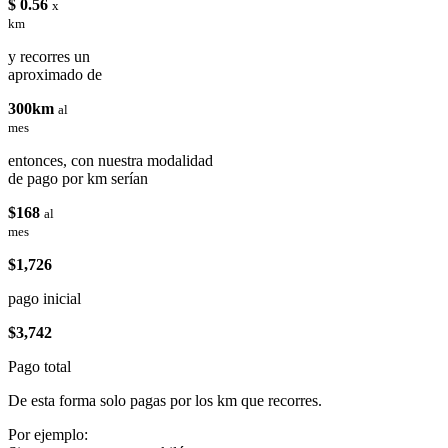
$ 0.56
x
km
y recorres un
aproximado de
300km
al
mes
entonces, con nuestra modalidad
de pago por km serían
$168
al
mes
$1,726
pago inicial
$3,742
Pago total
De esta forma solo pagas por los km que recorres.
Por ejemplo: