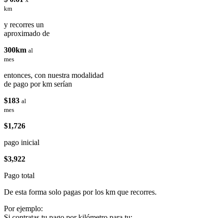
km
y recorres un
aproximado de
300km
al
mes
entonces, con nuestra modalidad
de pago por km serían
$183
al
mes
$1,726
pago inicial
$3,922
Pago total
De esta forma solo pagas por los km que recorres.
Por ejemplo:
Si contratas tu pago por kilómetro para tu: