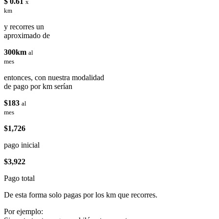
$ 0.61
x
km
y recorres un
aproximado de
300km
al
mes
entonces, con nuestra modalidad
de pago por km serían
$183
al
mes
$1,726
pago inicial
$3,922
Pago total
De esta forma solo pagas por los km que recorres.
Por ejemplo: