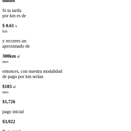
miituo
Si tu tarifa
por km es de
$ 0.61
x
km
y recorres un
aproximado de
300km
al
mes
entonces, con nuestra modalidad
de pago por km serían
$183
al
mes
$1,726
pago inicial
$3,922