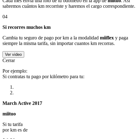
Cada mes envía una foto de tu odómetro en la app de
miituo
. Así
sabremos cuántos km recorriste y haremos el cargo correspondiente.
04
Si recorres muchos km
Cambia tu seguro de pago por km a la modalidad
miiflex
y paga
siempre la misma tarifa, sin importar cuantos km recorras.
Ver video
Cerrar
Por ejemplo:
Si contratas tu pago por kilómetro para tu:
March Active 2017
miituo
Si tu tarifa
por km es de