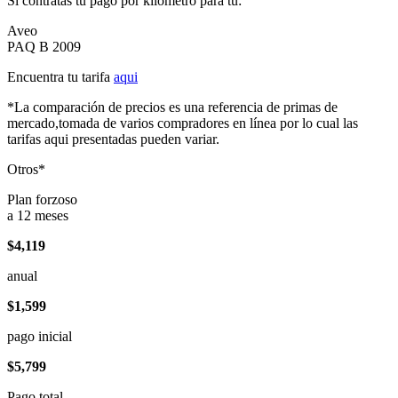
Si contratas tu pago por kilómetro para tu:
Aveo
PAQ B 2009
Encuentra tu tarifa
aqui
*La comparación de precios es una referencia de primas de
mercado,tomada de varios compradores en línea por lo cual las
tarifas aqui presentadas pueden variar.
Otros*
Plan forzoso
a 12 meses
$4,119
anual
$1,599
pago inicial
$5,799
Pago total