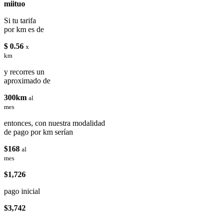
miituo
Si tu tarifa
por km es de
$ 0.56
x
km
y recorres un
aproximado de
300km
al
mes
entonces, con nuestra modalidad
de pago por km serían
$168
al
mes
$1,726
pago inicial
$3,742