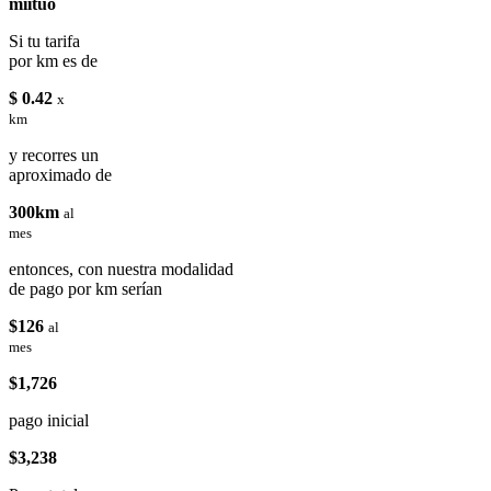
miituo
Si tu tarifa
por km es de
$ 0.42
x
km
y recorres un
aproximado de
300km
al
mes
entonces, con nuestra modalidad
de pago por km serían
$126
al
mes
$1,726
pago inicial
$3,238