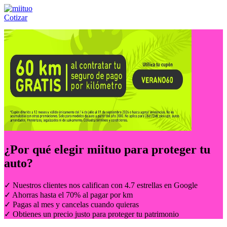
Cotizar
Llámanos al:
(55) 84-21-05-00
ó
800-953-00-59
¿Por qué elegir
miituo
para proteger tu
auto?
✓ Nuestros clientes nos califican con 4.7 estrellas en Google
✓ Ahorras hasta el 70% al pagar por km
✓ Pagas al mes y cancelas cuando quieras
✓ Obtienes un precio justo para proteger tu patrimonio