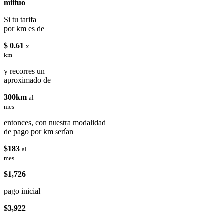
miituo
Si tu tarifa
por km es de
$ 0.61
x
km
y recorres un
aproximado de
300km
al
mes
entonces, con nuestra modalidad
de pago por km serían
$183
al
mes
$1,726
pago inicial
$3,922