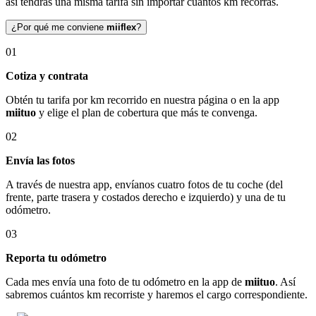
así tendrás una misma tarifa sin importar cuántos km recorras.
¿Por qué me conviene
miiflex
?
01
Cotiza y contrata
Obtén tu tarifa por km recorrido en nuestra página o en la app
miituo
y elige el plan de cobertura que más te convenga.
02
Envía las fotos
A través de nuestra app, envíanos cuatro fotos de tu coche (del
frente, parte trasera y costados derecho e izquierdo) y una de tu
odómetro.
03
Reporta tu odómetro
Cada mes envía una foto de tu odómetro en la app de
miituo
. Así
sabremos cuántos km recorriste y haremos el cargo correspondiente.