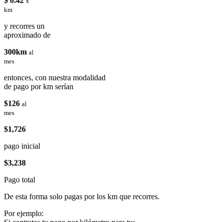
$ 0.42
x
km
y recorres un
aproximado de
300km
al
mes
entonces, con nuestra modalidad
de pago por km serían
$126
al
mes
$1,726
pago inicial
$3,238
Pago total
De esta forma solo pagas por los km que recorres.
Por ejemplo: