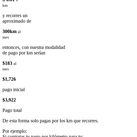
km
y recorres un
aproximado de
300km
al
mes
entonces, con nuestra modalidad
de pago por km serían
$183
al
mes
$1,726
pago inicial
$3,922
Pago total
De esta forma solo pagas por los km que recorres.
Por ejemplo:
Si contratas tu pago por kilómetro para tu: