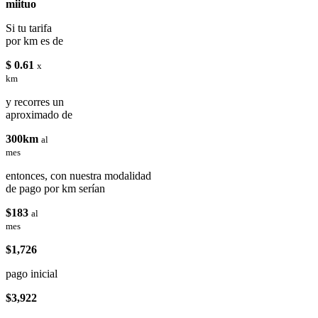
miituo
Si tu tarifa
por km es de
$ 0.61
x
km
y recorres un
aproximado de
300km
al
mes
entonces, con nuestra modalidad
de pago por km serían
$183
al
mes
$1,726
pago inicial
$3,922