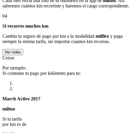
Cada mes envía una foto de tu odómetro en la app de
miituo
. Así
sabremos cuántos km recorriste y haremos el cargo correspondiente.
04
Si recorres muchos km
Cambia tu seguro de pago por km a la modalidad
miiflex
y paga
siempre la misma tarifa, sin importar cuantos km recorras.
Ver video
Cerrar
Por ejemplo:
Si contratas tu pago por kilómetro para tu:
March Active 2017
miituo
Si tu tarifa
por km es de