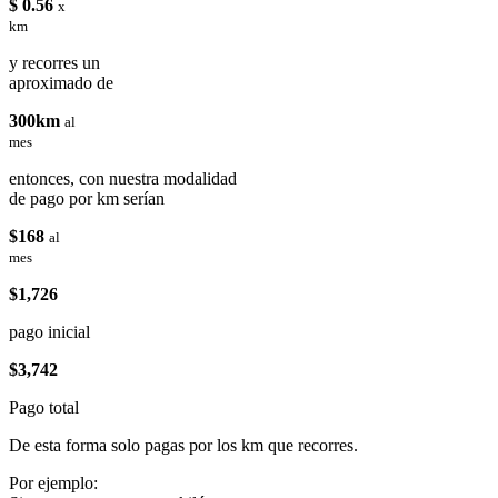
$ 0.56
x
km
y recorres un
aproximado de
300km
al
mes
entonces, con nuestra modalidad
de pago por km serían
$168
al
mes
$1,726
pago inicial
$3,742
Pago total
De esta forma solo pagas por los km que recorres.
Por ejemplo: