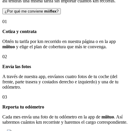
así tendrás una misma tarifa sin importar cuántos km recorras.
¿Por qué me conviene
miiflex
?
01
Cotiza y contrata
Obtén tu tarifa por km recorrido en nuestra página o en la app
miituo
y elige el plan de cobertura que más te convenga.
02
Envía las fotos
A través de nuestra app, envíanos cuatro fotos de tu coche (del
frente, parte trasera y costados derecho e izquierdo) y una de tu
odómetro.
03
Reporta tu odómetro
Cada mes envía una foto de tu odómetro en la app de
miituo
. Así
sabremos cuántos km recorriste y haremos el cargo correspondiente.