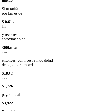
miituo
Si tu tarifa
por km es de
$ 0.61
x
km
y recorres un
aproximado de
300km
al
mes
entonces, con nuestra modalidad
de pago por km serían
$183
al
mes
$1,726
pago inicial
$3,922