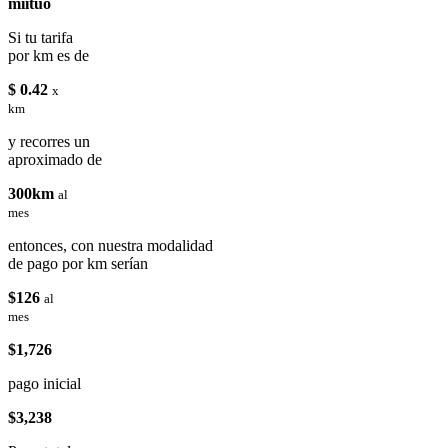
miituo
Si tu tarifa
por km es de
$ 0.42
x
km
y recorres un
aproximado de
300km
al
mes
entonces, con nuestra modalidad
de pago por km serían
$126
al
mes
$1,726
pago inicial
$3,238