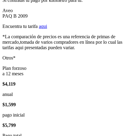
Si contratas tu pago por kilómetro para tu:
Aveo
PAQ B 2009
Encuentra tu tarifa
aqui
*La comparación de precios es una referencia de primas de
mercado,tomada de varios compradores en línea por lo cual las
tarifas aqui presentadas pueden variar.
Otros*
Plan forzoso
a 12 meses
$4,119
anual
$1,599
pago inicial
$5,799
Pago total