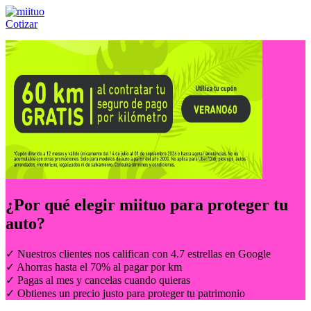
Cotizar
Llámanos al:
(55) 84-21-05-00
ó
800-953-00-59
¿Por qué elegir
miituo
para proteger tu
auto?
✓ Nuestros clientes nos califican con 4.7 estrellas en Google
✓ Ahorras hasta el 70% al pagar por km
✓ Pagas al mes y cancelas cuando quieras
✓ Obtienes un precio justo para proteger tu patrimonio