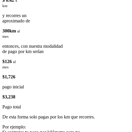
$ 0.42
x
km
y recorres un
aproximado de
300km
al
mes
entonces, con nuestra modalidad
de pago por km serían
$126
al
mes
$1,726
pago inicial
$3,238
Pago total
De esta forma solo pagas por los km que recorres.
Por ejemplo: