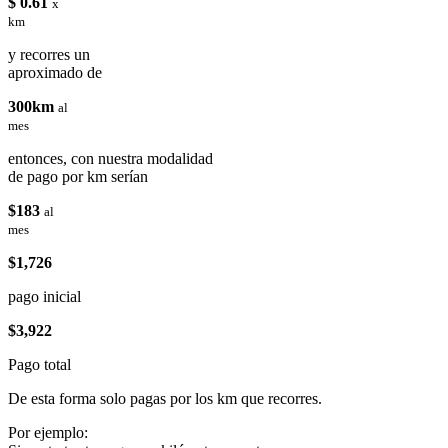
$ 0.61
x
km
y recorres un
aproximado de
300km
al
mes
entonces, con nuestra modalidad
de pago por km serían
$183
al
mes
$1,726
pago inicial
$3,922
Pago total
De esta forma solo pagas por los km que recorres.
Por ejemplo: