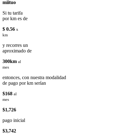
miituo
Si tu tarifa
por km es de
$ 0.56
x
km
y recorres un
aproximado de
300km
al
mes
entonces, con nuestra modalidad
de pago por km serían
$168
al
mes
$1,726
pago inicial
$3,742