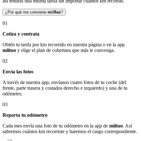
así tendrás una misma tarifa sin importar cuántos km recorras.
¿Por qué me conviene
miiflex
?
01
Cotiza y contrata
Obtén tu tarifa por km recorrido en nuestra página o en la app
miituo
y elige el plan de cobertura que más te convenga.
02
Envía las fotos
A través de nuestra app, envíanos cuatro fotos de tu coche (del
frente, parte trasera y costados derecho e izquierdo) y una de tu
odómetro.
03
Reporta tu odómetro
Cada mes envía una foto de tu odómetro en la app de
miituo
. Así
sabremos cuántos km recorriste y haremos el cargo correspondiente.