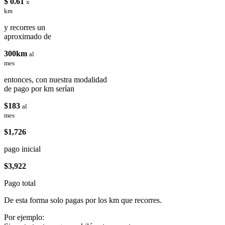
$ 0.61
x
km
y recorres un
aproximado de
300km
al
mes
entonces, con nuestra modalidad
de pago por km serían
$183
al
mes
$1,726
pago inicial
$3,922
Pago total
De esta forma solo pagas por los km que recorres.
Por ejemplo: