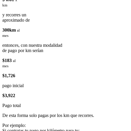
km
y recorres un
aproximado de
300km
al
mes
entonces, con nuestra modalidad
de pago por km serían
$183
al
mes
$1,726
pago inicial
$3,922
Pago total
De esta forma solo pagas por los km que recorres.
Por ejemplo:
Si contratas tu pago por kilómetro para tu: