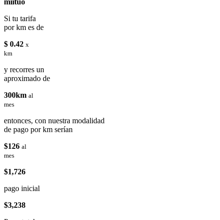
miituo
Si tu tarifa
por km es de
$ 0.42
x
km
y recorres un
aproximado de
300km
al
mes
entonces, con nuestra modalidad
de pago por km serían
$126
al
mes
$1,726
pago inicial
$3,238