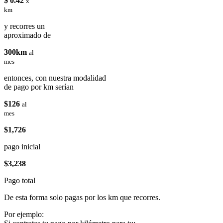
$ 0.42
x
km
y recorres un
aproximado de
300km
al
mes
entonces, con nuestra modalidad
de pago por km serían
$126
al
mes
$1,726
pago inicial
$3,238
Pago total
De esta forma solo pagas por los km que recorres.
Por ejemplo: