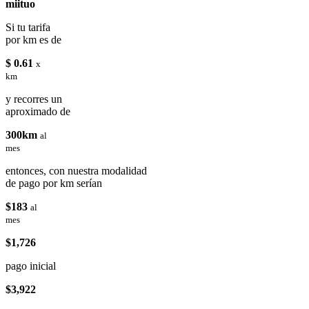
miituo
Si tu tarifa
por km es de
$ 0.61
x
km
y recorres un
aproximado de
300km
al
mes
entonces, con nuestra modalidad
de pago por km serían
$183
al
mes
$1,726
pago inicial
$3,922