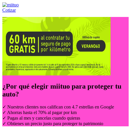
Cotizar
Llámanos al:
(55) 84-21-05-00
ó
800-953-00-59
¿Por qué elegir
miituo
para proteger tu
auto?
✓ Nuestros clientes nos califican con 4.7 estrellas en Google
✓ Ahorras hasta el 70% al pagar por km
✓ Pagas al mes y cancelas cuando quieras
✓ Obtienes un precio justo para proteger tu patrimonio