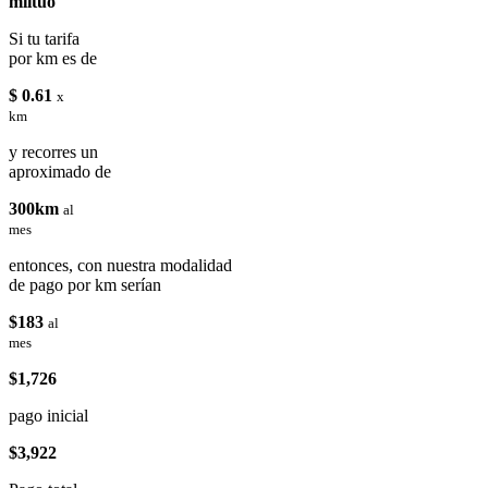
miituo
Si tu tarifa
por km es de
$ 0.61
x
km
y recorres un
aproximado de
300km
al
mes
entonces, con nuestra modalidad
de pago por km serían
$183
al
mes
$1,726
pago inicial
$3,922