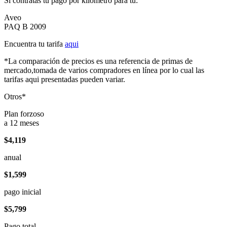
Si contratas tu pago por kilómetro para tu:
Aveo
PAQ B 2009
Encuentra tu tarifa
aqui
*La comparación de precios es una referencia de primas de
mercado,tomada de varios compradores en línea por lo cual las
tarifas aqui presentadas pueden variar.
Otros*
Plan forzoso
a 12 meses
$4,119
anual
$1,599
pago inicial
$5,799
Pago total