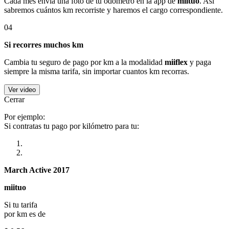
Cada mes envía una foto de tu odómetro en la app de
miituo
. Así
sabremos cuántos km recorriste y haremos el cargo correspondiente.
04
Si recorres muchos km
Cambia tu seguro de pago por km a la modalidad
miiflex
y paga
siempre la misma tarifa, sin importar cuantos km recorras.
Ver video
Cerrar
Por ejemplo:
Si contratas tu pago por kilómetro para tu:
March Active 2017
miituo
Si tu tarifa
por km es de