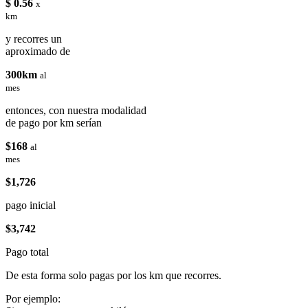
$ 0.56
x
km
y recorres un
aproximado de
300km
al
mes
entonces, con nuestra modalidad
de pago por km serían
$168
al
mes
$1,726
pago inicial
$3,742
Pago total
De esta forma solo pagas por los km que recorres.
Por ejemplo: