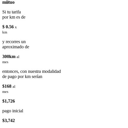
miituo
Si tu tarifa
por km es de
$ 0.56
x
km
y recorres un
aproximado de
300km
al
mes
entonces, con nuestra modalidad
de pago por km serían
$168
al
mes
$1,726
pago inicial
$3,742