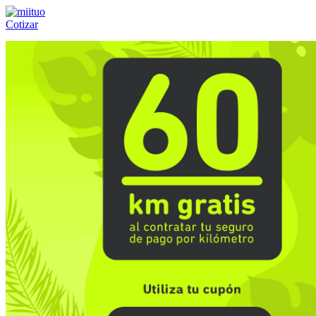
Cotizar
Llámanos al:
(55) 84-21-05-00
ó
800-953-00-59