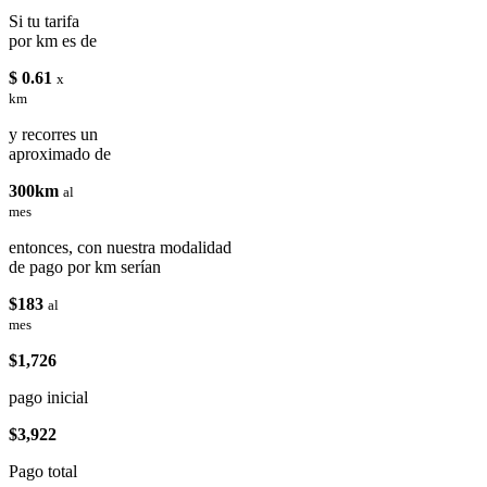
Si tu tarifa
por km es de
$ 0.61
x
km
y recorres un
aproximado de
300km
al
mes
entonces, con nuestra modalidad
de pago por km serían
$183
al
mes
$1,726
pago inicial
$3,922
Pago total