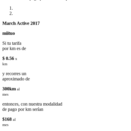
March Active 2017
miituo
Si tu tarifa
por km es de
$ 0.56
x
km
y recorres un
aproximado de
300km
al
mes
entonces, con nuestra modalidad
de pago por km serían
$168
al
mes