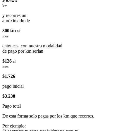
$ 0.42
x
km
y recorres un
aproximado de
300km
al
mes
entonces, con nuestra modalidad
de pago por km serían
$126
al
mes
$1,726
pago inicial
$3,238
Pago total
De esta forma solo pagas por los km que recorres.
Por ejemplo: