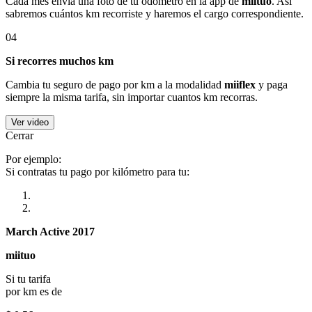
Cada mes envía una foto de tu odómetro en la app de
miituo
. Así
sabremos cuántos km recorriste y haremos el cargo correspondiente.
04
Si recorres muchos km
Cambia tu seguro de pago por km a la modalidad
miiflex
y paga
siempre la misma tarifa, sin importar cuantos km recorras.
Ver video
Cerrar
Por ejemplo:
Si contratas tu pago por kilómetro para tu:
March Active 2017
miituo
Si tu tarifa
por km es de