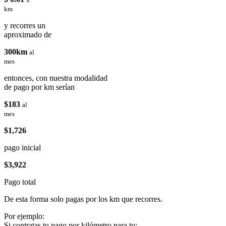
km
y recorres un
aproximado de
300km
al
mes
entonces, con nuestra modalidad
de pago por km serían
$183
al
mes
$1,726
pago inicial
$3,922
Pago total
De esta forma solo pagas por los km que recorres.
Por ejemplo:
Si contratas tu pago por kilómetro para tu: