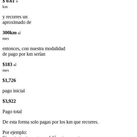
$ 0.61
x
km
y recorres un
aproximado de
300km
al
mes
entonces, con nuestra modalidad
de pago por km serían
$183
al
mes
$1,726
pago inicial
$3,922
Pago total
De esta forma solo pagas por los km que recorres.
Por ejemplo: