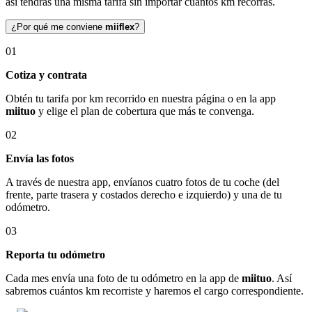
así tendrás una misma tarifa sin importar cuántos km recorras.
¿Por qué me conviene
miiflex
?
01
Cotiza y contrata
Obtén tu tarifa por km recorrido en nuestra página o en la app
miituo
y elige el plan de cobertura que más te convenga.
02
Envía las fotos
A través de nuestra app, envíanos cuatro fotos de tu coche (del
frente, parte trasera y costados derecho e izquierdo) y una de tu
odómetro.
03
Reporta tu odómetro
Cada mes envía una foto de tu odómetro en la app de
miituo
. Así
sabremos cuántos km recorriste y haremos el cargo correspondiente.