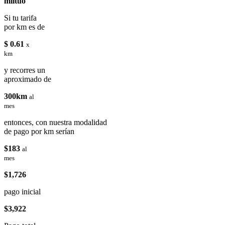
miituo
Si tu tarifa
por km es de
$ 0.61
x
km
y recorres un
aproximado de
300km
al
mes
entonces, con nuestra modalidad
de pago por km serían
$183
al
mes
$1,726
pago inicial
$3,922