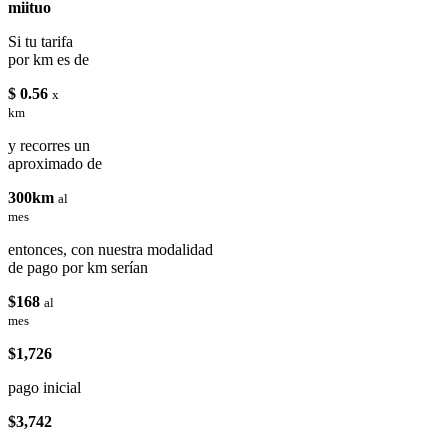
miituo
Si tu tarifa
por km es de
$ 0.56
x
km
y recorres un
aproximado de
300km
al
mes
entonces, con nuestra modalidad
de pago por km serían
$168
al
mes
$1,726
pago inicial
$3,742