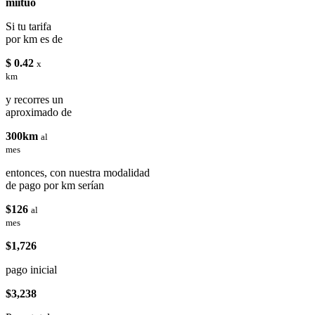
miituo
Si tu tarifa
por km es de
$ 0.42
x
km
y recorres un
aproximado de
300km
al
mes
entonces, con nuestra modalidad
de pago por km serían
$126
al
mes
$1,726
pago inicial
$3,238