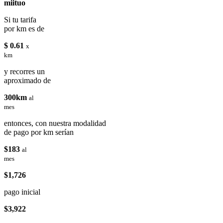
miituo
Si tu tarifa
por km es de
$ 0.61
x
km
y recorres un
aproximado de
300km
al
mes
entonces, con nuestra modalidad
de pago por km serían
$183
al
mes
$1,726
pago inicial
$3,922