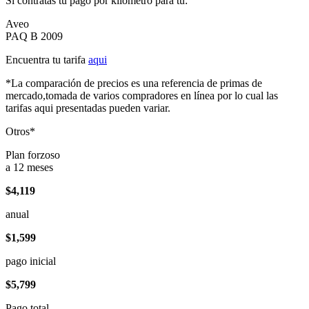
Si contratas tu pago por kilómetro para tu:
Aveo
PAQ B 2009
Encuentra tu tarifa
aqui
*La comparación de precios es una referencia de primas de
mercado,tomada de varios compradores en línea por lo cual las
tarifas aqui presentadas pueden variar.
Otros*
Plan forzoso
a 12 meses
$4,119
anual
$1,599
pago inicial
$5,799
Pago total