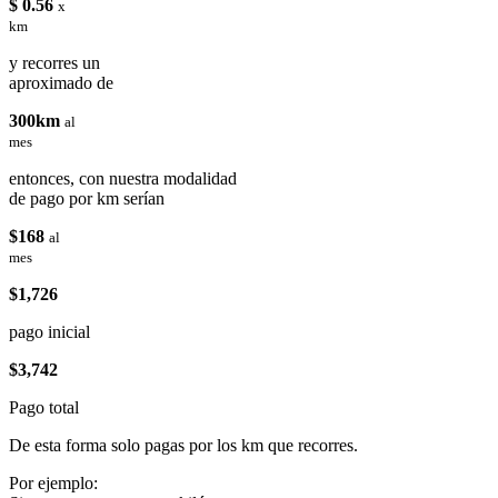
$ 0.56
x
km
y recorres un
aproximado de
300km
al
mes
entonces, con nuestra modalidad
de pago por km serían
$168
al
mes
$1,726
pago inicial
$3,742
Pago total
De esta forma solo pagas por los km que recorres.
Por ejemplo: