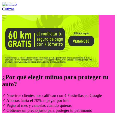
Cotizar
Llámanos al:
(55) 84-21-05-00
ó
800-953-00-59
¿Por qué elegir
miituo
para proteger tu
auto?
✓ Nuestros clientes nos califican con 4.7 estrellas en Google
✓ Ahorras hasta el 70% al pagar por km
✓ Pagas al mes y cancelas cuando quieras
✓ Obtienes un precio justo para proteger tu patrimonio