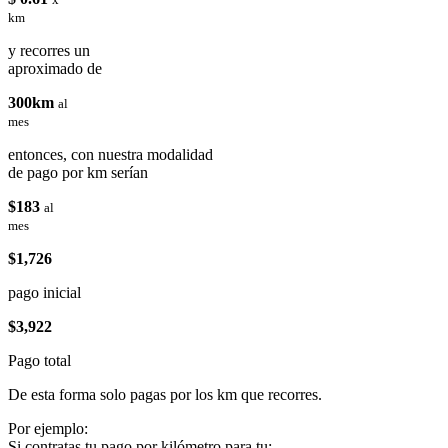
km
y recorres un
aproximado de
300km
al
mes
entonces, con nuestra modalidad
de pago por km serían
$183
al
mes
$1,726
pago inicial
$3,922
Pago total
De esta forma solo pagas por los km que recorres.
Por ejemplo:
Si contratas tu pago por kilómetro para tu: