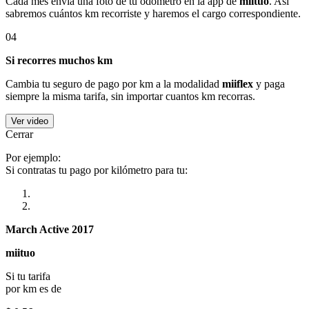
Cada mes envía una foto de tu odómetro en la app de
miituo
. Así
sabremos cuántos km recorriste y haremos el cargo correspondiente.
04
Si recorres muchos km
Cambia tu seguro de pago por km a la modalidad
miiflex
y paga
siempre la misma tarifa, sin importar cuantos km recorras.
Ver video
Cerrar
Por ejemplo:
Si contratas tu pago por kilómetro para tu:
March Active 2017
miituo
Si tu tarifa
por km es de