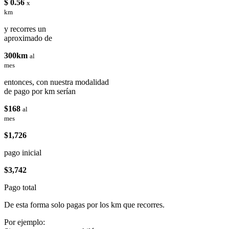
$ 0.56
x
km
y recorres un
aproximado de
300km
al
mes
entonces, con nuestra modalidad
de pago por km serían
$168
al
mes
$1,726
pago inicial
$3,742
Pago total
De esta forma solo pagas por los km que recorres.
Por ejemplo: