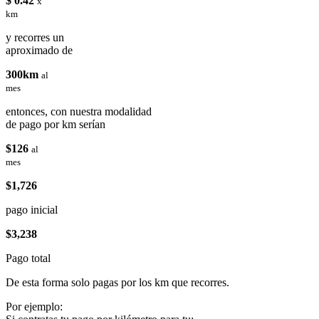
$ 0.42
x
km
y recorres un
aproximado de
300km
al
mes
entonces, con nuestra modalidad
de pago por km serían
$126
al
mes
$1,726
pago inicial
$3,238
Pago total
De esta forma solo pagas por los km que recorres.
Por ejemplo: