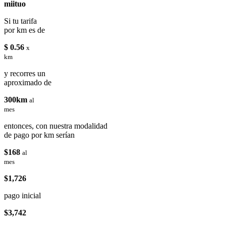
miituo
Si tu tarifa
por km es de
$ 0.56
x
km
y recorres un
aproximado de
300km
al
mes
entonces, con nuestra modalidad
de pago por km serían
$168
al
mes
$1,726
pago inicial
$3,742