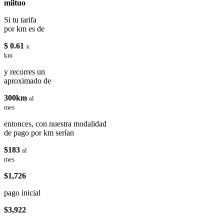
miituo
Si tu tarifa
por km es de
$ 0.61
x
km
y recorres un
aproximado de
300km
al
mes
entonces, con nuestra modalidad
de pago por km serían
$183
al
mes
$1,726
pago inicial
$3,922