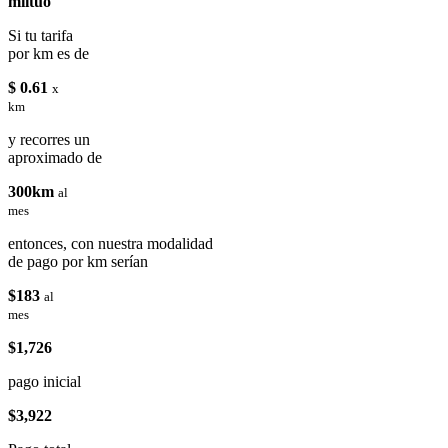
miituo
Si tu tarifa
por km es de
$ 0.61
x
km
y recorres un
aproximado de
300km
al
mes
entonces, con nuestra modalidad
de pago por km serían
$183
al
mes
$1,726
pago inicial
$3,922