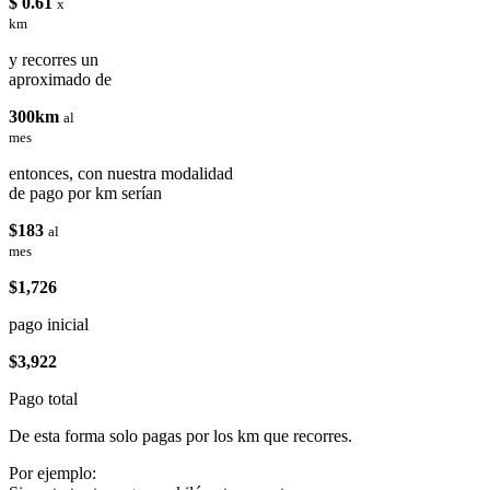
$ 0.61
x
km
y recorres un
aproximado de
300km
al
mes
entonces, con nuestra modalidad
de pago por km serían
$183
al
mes
$1,726
pago inicial
$3,922
Pago total
De esta forma solo pagas por los km que recorres.
Por ejemplo: