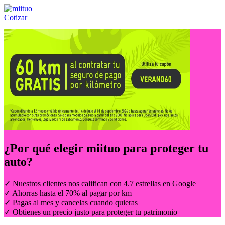
Cotizar
Llámanos al:
(55) 84-21-05-00
ó
800-953-00-59
¿Por qué elegir
miituo
para proteger tu
auto?
✓ Nuestros clientes nos califican con 4.7 estrellas en Google
✓ Ahorras hasta el 70% al pagar por km
✓ Pagas al mes y cancelas cuando quieras
✓ Obtienes un precio justo para proteger tu patrimonio