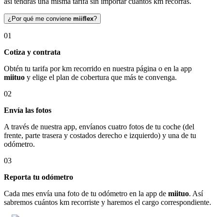
así tendrás una misma tarifa sin importar cuántos km recorras.
¿Por qué me conviene
miiflex
?
01
Cotiza y contrata
Obtén tu tarifa por km recorrido en nuestra página o en la app
miituo
y elige el plan de cobertura que más te convenga.
02
Envía las fotos
A través de nuestra app, envíanos cuatro fotos de tu coche (del
frente, parte trasera y costados derecho e izquierdo) y una de tu
odómetro.
03
Reporta tu odómetro
Cada mes envía una foto de tu odómetro en la app de
miituo
. Así
sabremos cuántos km recorriste y haremos el cargo correspondiente.