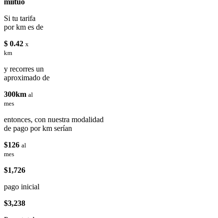
miituo
Si tu tarifa
por km es de
$ 0.42
x
km
y recorres un
aproximado de
300km
al
mes
entonces, con nuestra modalidad
de pago por km serían
$126
al
mes
$1,726
pago inicial
$3,238