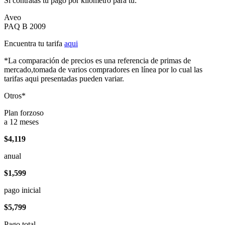
Si contratas tu pago por kilómetro para tu:
Aveo
PAQ B 2009
Encuentra tu tarifa
aqui
*La comparación de precios es una referencia de primas de
mercado,tomada de varios compradores en línea por lo cual las
tarifas aqui presentadas pueden variar.
Otros*
Plan forzoso
a 12 meses
$4,119
anual
$1,599
pago inicial
$5,799
Pago total