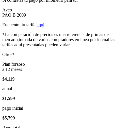
Si contratas tu pago por kilómetro para tu:
Aveo
PAQ B 2009
Encuentra tu tarifa
aqui
*La comparación de precios es una referencia de primas de
mercado,tomada de varios compradores en línea por lo cual las
tarifas aqui presentadas pueden variar.
Otros*
Plan forzoso
a 12 meses
$4,119
anual
$1,599
pago inicial
$5,799
Pago total