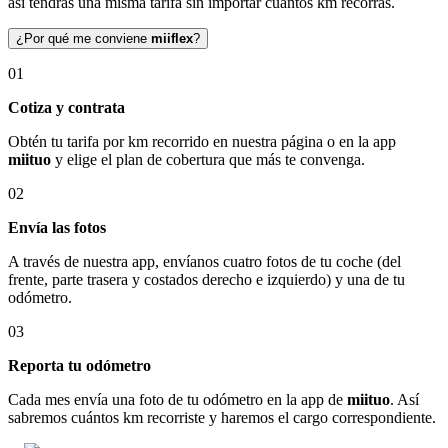
así tendrás una misma tarifa sin importar cuántos km recorras.
¿Por qué me conviene
miiflex
?
01
Cotiza y contrata
Obtén tu tarifa por km recorrido en nuestra página o en la app
miituo
y elige el plan de cobertura que más te convenga.
02
Envía las fotos
A través de nuestra app, envíanos cuatro fotos de tu coche (del
frente, parte trasera y costados derecho e izquierdo) y una de tu
odómetro.
03
Reporta tu odómetro
Cada mes envía una foto de tu odómetro en la app de
miituo
. Así
sabremos cuántos km recorriste y haremos el cargo correspondiente.