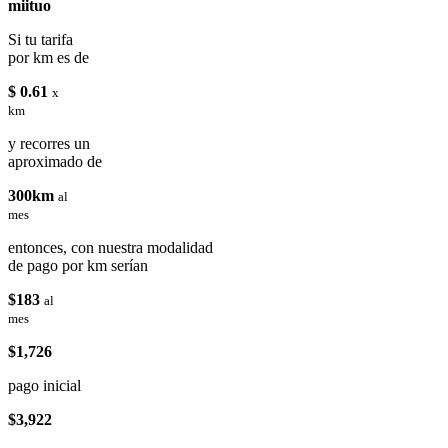
miituo
Si tu tarifa
por km es de
$ 0.61
x
km
y recorres un
aproximado de
300km
al
mes
entonces, con nuestra modalidad
de pago por km serían
$183
al
mes
$1,726
pago inicial
$3,922