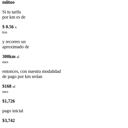
miituo
Si tu tarifa
por km es de
$ 0.56
x
km
y recorres un
aproximado de
300km
al
mes
entonces, con nuestra modalidad
de pago por km serían
$168
al
mes
$1,726
pago inicial
$3,742