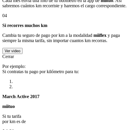
Cada mes envía una foto de tu odómetro en la app de
miituo
. Así
sabremos cuántos km recorriste y haremos el cargo correspondiente.
04
Si recorres muchos km
Cambia tu seguro de pago por km a la modalidad
miiflex
y paga
siempre la misma tarifa, sin importar cuantos km recorras.
Ver video
Cerrar
Por ejemplo:
Si contratas tu pago por kilómetro para tu:
March Active 2017
miituo
Si tu tarifa
por km es de