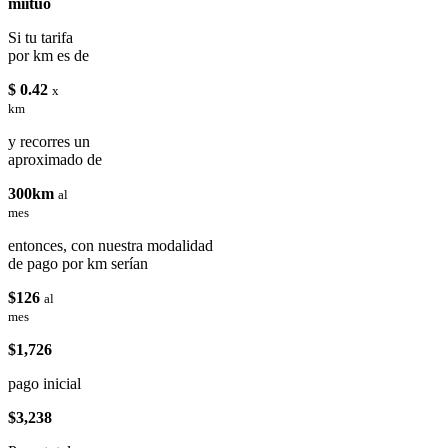
miituo
Si tu tarifa
por km es de
$ 0.42
x
km
y recorres un
aproximado de
300km
al
mes
entonces, con nuestra modalidad
de pago por km serían
$126
al
mes
$1,726
pago inicial
$3,238