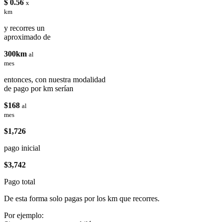
$ 0.56
x
km
y recorres un
aproximado de
300km
al
mes
entonces, con nuestra modalidad
de pago por km serían
$168
al
mes
$1,726
pago inicial
$3,742
Pago total
De esta forma solo pagas por los km que recorres.
Por ejemplo: