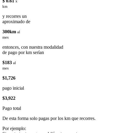
$ 0.61
x
km
y recorres un
aproximado de
300km
al
mes
entonces, con nuestra modalidad
de pago por km serían
$183
al
mes
$1,726
pago inicial
$3,922
Pago total
De esta forma solo pagas por los km que recorres.
Por ejemplo: