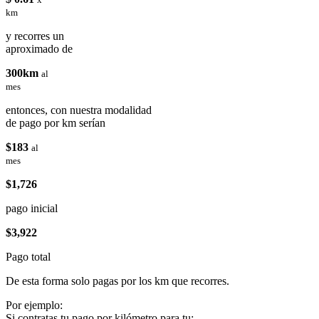
km
y recorres un
aproximado de
300km
al
mes
entonces, con nuestra modalidad
de pago por km serían
$183
al
mes
$1,726
pago inicial
$3,922
Pago total
De esta forma solo pagas por los km que recorres.
Por ejemplo:
Si contratas tu pago por kilómetro para tu: