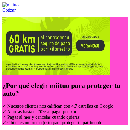
Cotizar
Llámanos al:
(55) 84-21-05-00
ó
800-953-00-59
¿Por qué elegir
miituo
para proteger tu
auto?
✓ Nuestros clientes nos califican con 4.7 estrellas en Google
✓ Ahorras hasta el 70% al pagar por km
✓ Pagas al mes y cancelas cuando quieras
✓ Obtienes un precio justo para proteger tu patrimonio