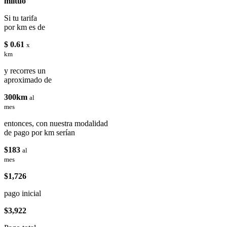
miituo
Si tu tarifa
por km es de
$ 0.61
x
km
y recorres un
aproximado de
300km
al
mes
entonces, con nuestra modalidad
de pago por km serían
$183
al
mes
$1,726
pago inicial
$3,922