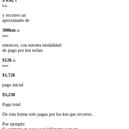
$ 0.42
x
km
y recorres un
aproximado de
300km
al
mes
entonces, con nuestra modalidad
de pago por km serían
$126
al
mes
$1,726
pago inicial
$3,238
Pago total
De esta forma solo pagas por los km que recorres.
Por ejemplo: