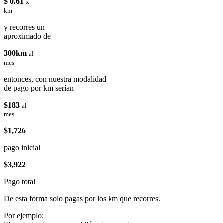
$ 0.61
x
km
y recorres un
aproximado de
300km
al
mes
entonces, con nuestra modalidad
de pago por km serían
$183
al
mes
$1,726
pago inicial
$3,922
Pago total
De esta forma solo pagas por los km que recorres.
Por ejemplo: