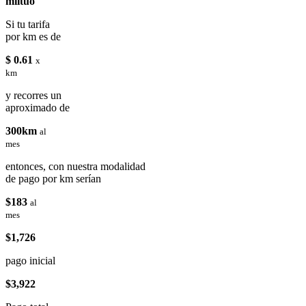
miituo
Si tu tarifa
por km es de
$ 0.61
x
km
y recorres un
aproximado de
300km
al
mes
entonces, con nuestra modalidad
de pago por km serían
$183
al
mes
$1,726
pago inicial
$3,922