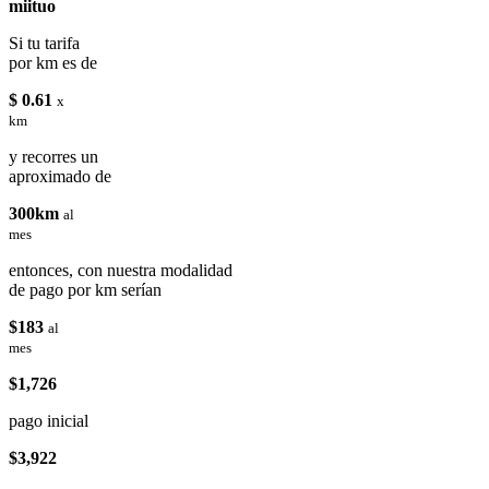
miituo
Si tu tarifa
por km es de
$ 0.61
x
km
y recorres un
aproximado de
300km
al
mes
entonces, con nuestra modalidad
de pago por km serían
$183
al
mes
$1,726
pago inicial
$3,922