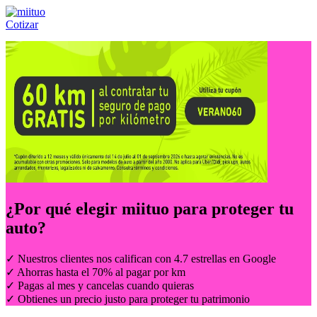
Cotizar
Llámanos al:
(55) 84-21-05-00
ó
800-953-00-59
¿Por qué elegir
miituo
para proteger tu
auto?
✓ Nuestros clientes nos califican con 4.7 estrellas en Google
✓ Ahorras hasta el 70% al pagar por km
✓ Pagas al mes y cancelas cuando quieras
✓ Obtienes un precio justo para proteger tu patrimonio