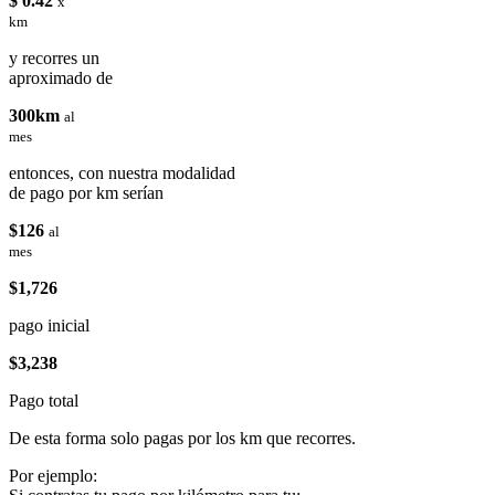
$ 0.42
x
km
y recorres un
aproximado de
300km
al
mes
entonces, con nuestra modalidad
de pago por km serían
$126
al
mes
$1,726
pago inicial
$3,238
Pago total
De esta forma solo pagas por los km que recorres.
Por ejemplo: