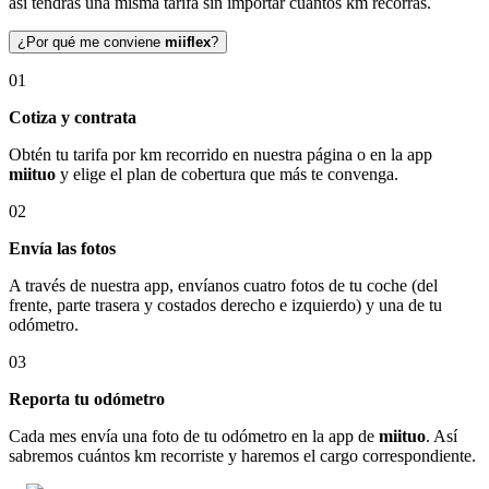
así tendrás una misma tarifa sin importar cuántos km recorras.
¿Por qué me conviene
miiflex
?
01
Cotiza y contrata
Obtén tu tarifa por km recorrido en nuestra página o en la app
miituo
y elige el plan de cobertura que más te convenga.
02
Envía las fotos
A través de nuestra app, envíanos cuatro fotos de tu coche (del
frente, parte trasera y costados derecho e izquierdo) y una de tu
odómetro.
03
Reporta tu odómetro
Cada mes envía una foto de tu odómetro en la app de
miituo
. Así
sabremos cuántos km recorriste y haremos el cargo correspondiente.