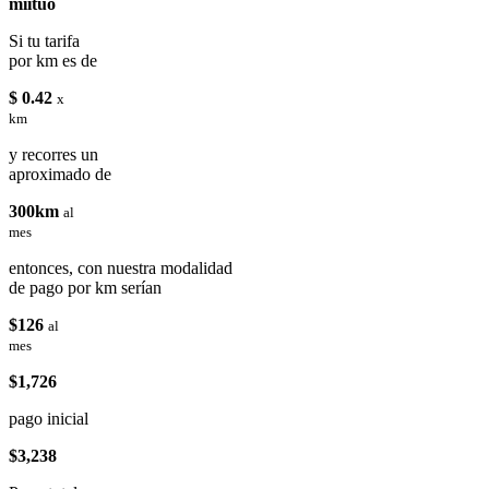
miituo
Si tu tarifa
por km es de
$ 0.42
x
km
y recorres un
aproximado de
300km
al
mes
entonces, con nuestra modalidad
de pago por km serían
$126
al
mes
$1,726
pago inicial
$3,238