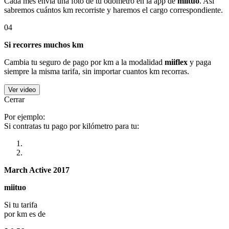
Cada mes envía una foto de tu odómetro en la app de
miituo
. Así
sabremos cuántos km recorriste y haremos el cargo correspondiente.
04
Si recorres muchos km
Cambia tu seguro de pago por km a la modalidad
miiflex
y paga
siempre la misma tarifa, sin importar cuantos km recorras.
Ver video
Cerrar
Por ejemplo:
Si contratas tu pago por kilómetro para tu:
March Active 2017
miituo
Si tu tarifa
por km es de