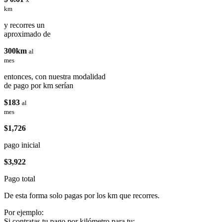
km
y recorres un
aproximado de
300km
al
mes
entonces, con nuestra modalidad
de pago por km serían
$183
al
mes
$1,726
pago inicial
$3,922
Pago total
De esta forma solo pagas por los km que recorres.
Por ejemplo:
Si contratas tu pago por kilómetro para tu: