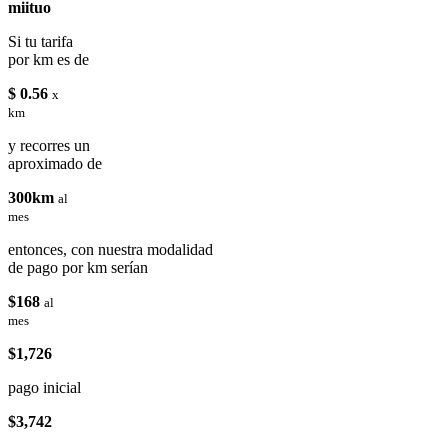
miituo
Si tu tarifa
por km es de
$ 0.56
x
km
y recorres un
aproximado de
300km
al
mes
entonces, con nuestra modalidad
de pago por km serían
$168
al
mes
$1,726
pago inicial
$3,742