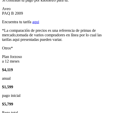
Si contratas tu pago por kilómetro para tu:
Aveo
PAQ B 2009
Encuentra tu tarifa
aqui
*La comparación de precios es una referencia de primas de
mercado,tomada de varios compradores en línea por lo cual las
tarifas aqui presentadas pueden variar.
Otros*
Plan forzoso
a 12 meses
$4,119
anual
$1,599
pago inicial
$5,799
Pago total