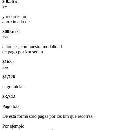
$ 0.56
x
km
y recorres un
aproximado de
300km
al
mes
entonces, con nuestra modalidad
de pago por km serían
$168
al
mes
$1,726
pago inicial
$3,742
Pago total
De esta forma solo pagas por los km que recorres.
Por ejemplo: