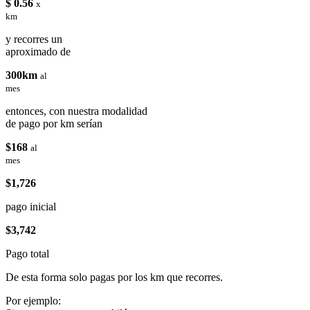
$ 0.56
x
km
y recorres un
aproximado de
300km
al
mes
entonces, con nuestra modalidad
de pago por km serían
$168
al
mes
$1,726
pago inicial
$3,742
Pago total
De esta forma solo pagas por los km que recorres.
Por ejemplo: