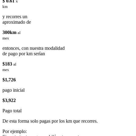
$ 0.61
x
km
y recorres un
aproximado de
300km
al
mes
entonces, con nuestra modalidad
de pago por km serían
$183
al
mes
$1,726
pago inicial
$3,922
Pago total
De esta forma solo pagas por los km que recorres.
Por ejemplo: