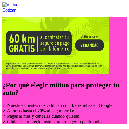
Cotizar
Llámanos al:
(55) 84-21-05-00
ó
800-953-00-59
¿Por qué elegir
miituo
para proteger tu
auto?
✓ Nuestros clientes nos califican con 4.7 estrellas en Google
✓ Ahorras hasta el 70% al pagar por km
✓ Pagas al mes y cancelas cuando quieras
✓ Obtienes un precio justo para proteger tu patrimonio