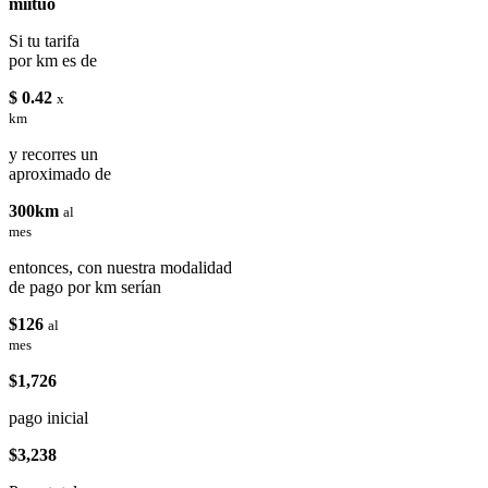
miituo
Si tu tarifa
por km es de
$ 0.42
x
km
y recorres un
aproximado de
300km
al
mes
entonces, con nuestra modalidad
de pago por km serían
$126
al
mes
$1,726
pago inicial
$3,238