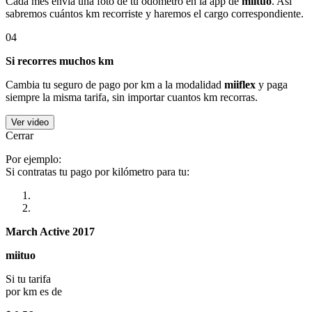
Cada mes envía una foto de tu odómetro en la app de
miituo
. Así
sabremos cuántos km recorriste y haremos el cargo correspondiente.
04
Si recorres muchos km
Cambia tu seguro de pago por km a la modalidad
miiflex
y paga
siempre la misma tarifa, sin importar cuantos km recorras.
Ver video
Cerrar
Por ejemplo:
Si contratas tu pago por kilómetro para tu:
March Active 2017
miituo
Si tu tarifa
por km es de