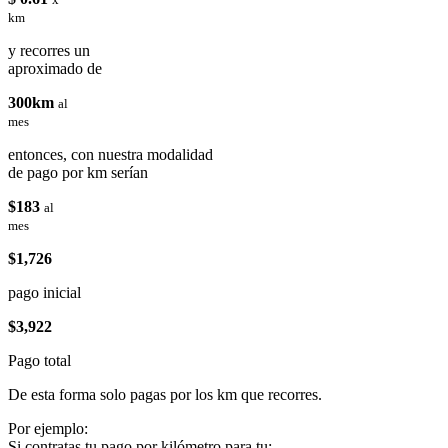
km
y recorres un
aproximado de
300km
al
mes
entonces, con nuestra modalidad
de pago por km serían
$183
al
mes
$1,726
pago inicial
$3,922
Pago total
De esta forma solo pagas por los km que recorres.
Por ejemplo:
Si contratas tu pago por kilómetro para tu: