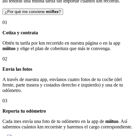
así tendrás una misma tarifa sin importar cuántos km recorras.
¿Por qué me conviene
miiflex
?
01
Cotiza y contrata
Obtén tu tarifa por km recorrido en nuestra página o en la app
miituo
y elige el plan de cobertura que más te convenga.
02
Envía las fotos
A través de nuestra app, envíanos cuatro fotos de tu coche (del
frente, parte trasera y costados derecho e izquierdo) y una de tu
odómetro.
03
Reporta tu odómetro
Cada mes envía una foto de tu odómetro en la app de
miituo
. Así
sabremos cuántos km recorriste y haremos el cargo correspondiente.