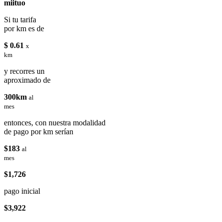
miituo
Si tu tarifa
por km es de
$ 0.61
x
km
y recorres un
aproximado de
300km
al
mes
entonces, con nuestra modalidad
de pago por km serían
$183
al
mes
$1,726
pago inicial
$3,922