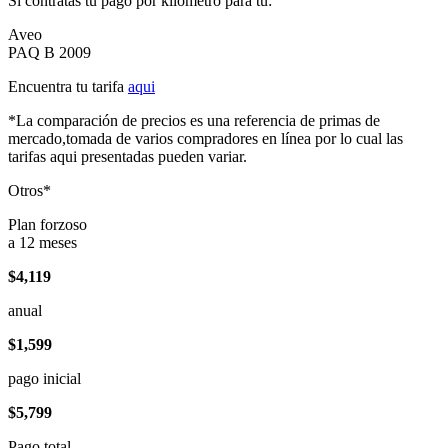
Si contratas tu pago por kilómetro para tu:
Aveo
PAQ B 2009
Encuentra tu tarifa
aqui
*La comparación de precios es una referencia de primas de
mercado,tomada de varios compradores en línea por lo cual las
tarifas aqui presentadas pueden variar.
Otros*
Plan forzoso
a 12 meses
$4,119
anual
$1,599
pago inicial
$5,799
Pago total