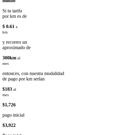
miituo
Si tu tarifa
por km es de
$ 0.61
x
km
y recorres un
aproximado de
300km
al
mes
entonces, con nuestra modalidad
de pago por km serían
$183
al
mes
$1,726
pago inicial
$3,922