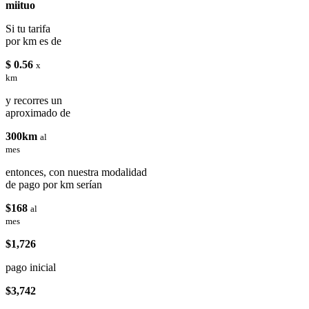
miituo
Si tu tarifa
por km es de
$ 0.56
x
km
y recorres un
aproximado de
300km
al
mes
entonces, con nuestra modalidad
de pago por km serían
$168
al
mes
$1,726
pago inicial
$3,742