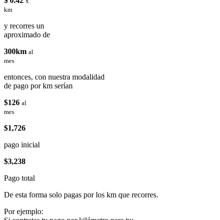
$ 0.42
x
km
y recorres un
aproximado de
300km
al
mes
entonces, con nuestra modalidad
de pago por km serían
$126
al
mes
$1,726
pago inicial
$3,238
Pago total
De esta forma solo pagas por los km que recorres.
Por ejemplo: