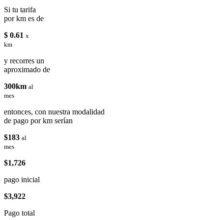
Si tu tarifa
por km es de
$ 0.61
x
km
y recorres un
aproximado de
300km
al
mes
entonces, con nuestra modalidad
de pago por km serían
$183
al
mes
$1,726
pago inicial
$3,922
Pago total