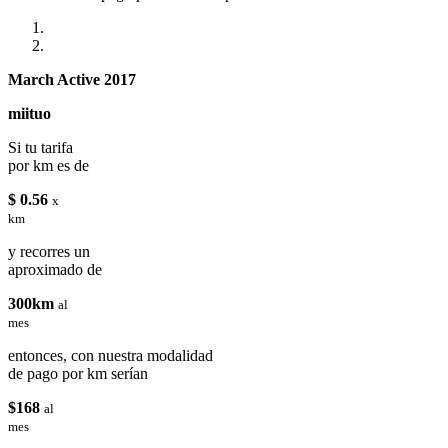
March Active 2017
miituo
Si tu tarifa
por km es de
$ 0.56
x
km
y recorres un
aproximado de
300km
al
mes
entonces, con nuestra modalidad
de pago por km serían
$168
al
mes