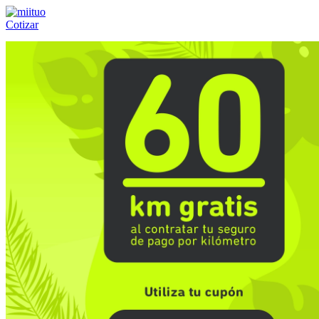
Cotizar
Llámanos al:
(55) 84-21-05-00
ó
800-953-00-59