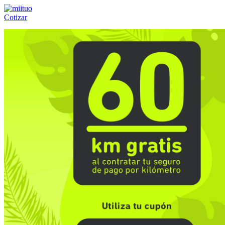
Cotizar
Llámanos al:
(55) 84-21-05-00
ó
800-953-00-59