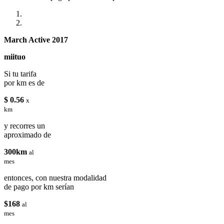
March Active 2017
miituo
Si tu tarifa
por km es de
$ 0.56
x
km
y recorres un
aproximado de
300km
al
mes
entonces, con nuestra modalidad
de pago por km serían
$168
al
mes