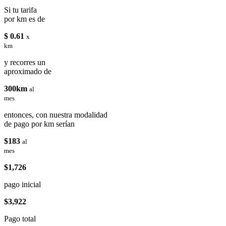
Si tu tarifa
por km es de
$ 0.61
x
km
y recorres un
aproximado de
300km
al
mes
entonces, con nuestra modalidad
de pago por km serían
$183
al
mes
$1,726
pago inicial
$3,922
Pago total