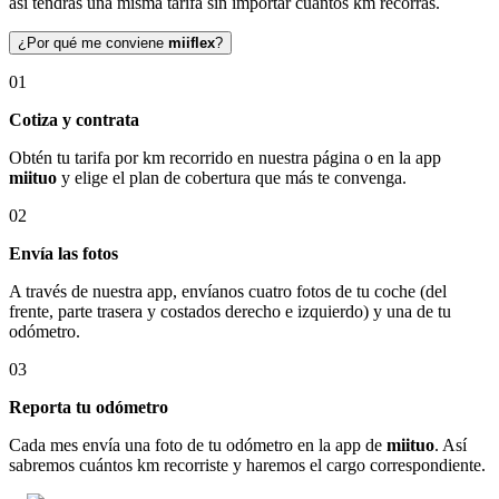
así tendrás una misma tarifa sin importar cuántos km recorras.
¿Por qué me conviene
miiflex
?
01
Cotiza y contrata
Obtén tu tarifa por km recorrido en nuestra página o en la app
miituo
y elige el plan de cobertura que más te convenga.
02
Envía las fotos
A través de nuestra app, envíanos cuatro fotos de tu coche (del
frente, parte trasera y costados derecho e izquierdo) y una de tu
odómetro.
03
Reporta tu odómetro
Cada mes envía una foto de tu odómetro en la app de
miituo
. Así
sabremos cuántos km recorriste y haremos el cargo correspondiente.