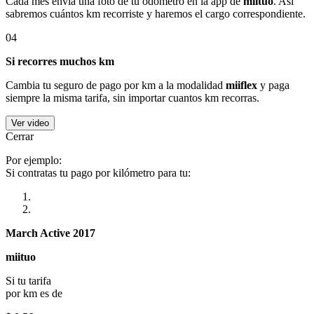
Cada mes envía una foto de tu odómetro en la app de
miituo
. Así
sabremos cuántos km recorriste y haremos el cargo correspondiente.
04
Si recorres muchos km
Cambia tu seguro de pago por km a la modalidad
miiflex
y paga
siempre la misma tarifa, sin importar cuantos km recorras.
Ver video
Cerrar
Por ejemplo:
Si contratas tu pago por kilómetro para tu:
March Active 2017
miituo
Si tu tarifa
por km es de