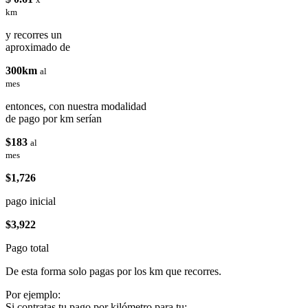
km
y recorres un
aproximado de
300km
al
mes
entonces, con nuestra modalidad
de pago por km serían
$183
al
mes
$1,726
pago inicial
$3,922
Pago total
De esta forma solo pagas por los km que recorres.
Por ejemplo:
Si contratas tu pago por kilómetro para tu: