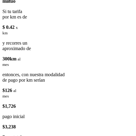
miituo
Si tu tarifa
por km es de
$ 0.42
x
km
y recorres un
aproximado de
300km
al
mes
entonces, con nuestra modalidad
de pago por km serían
$126
al
mes
$1,726
pago inicial
$3,238