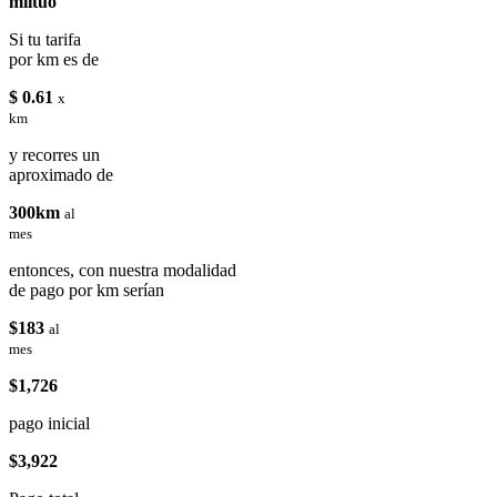
miituo
Si tu tarifa
por km es de
$ 0.61
x
km
y recorres un
aproximado de
300km
al
mes
entonces, con nuestra modalidad
de pago por km serían
$183
al
mes
$1,726
pago inicial
$3,922