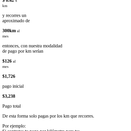
$ 0.42
x
km
y recorres un
aproximado de
300km
al
mes
entonces, con nuestra modalidad
de pago por km serían
$126
al
mes
$1,726
pago inicial
$3,238
Pago total
De esta forma solo pagas por los km que recorres.
Por ejemplo: