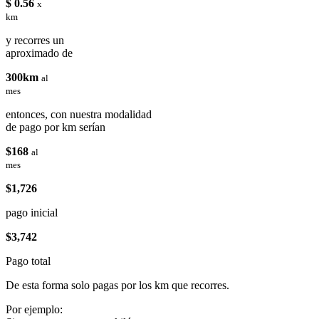
$ 0.56
x
km
y recorres un
aproximado de
300km
al
mes
entonces, con nuestra modalidad
de pago por km serían
$168
al
mes
$1,726
pago inicial
$3,742
Pago total
De esta forma solo pagas por los km que recorres.
Por ejemplo: