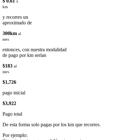
$ 0.61
x
km
y recorres un
aproximado de
300km
al
mes
entonces, con nuestra modalidad
de pago por km serían
$183
al
mes
$1,726
pago inicial
$3,922
Pago total
De esta forma solo pagas por los km que recorres.
Por ejemplo: