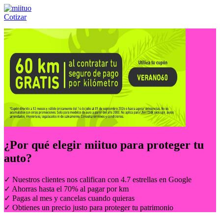
Cotizar
Llámanos al:
(55) 84-21-05-00
ó
800-953-00-59
¿Por qué elegir
miituo
para proteger tu
auto?
✓ Nuestros clientes nos califican con 4.7 estrellas en Google
✓ Ahorras hasta el 70% al pagar por km
✓ Pagas al mes y cancelas cuando quieras
✓ Obtienes un precio justo para proteger tu patrimonio