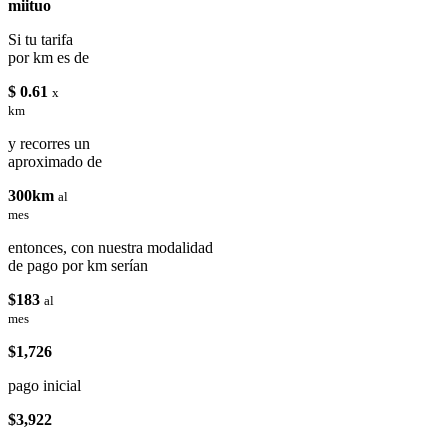
miituo
Si tu tarifa
por km es de
$ 0.61
x
km
y recorres un
aproximado de
300km
al
mes
entonces, con nuestra modalidad
de pago por km serían
$183
al
mes
$1,726
pago inicial
$3,922