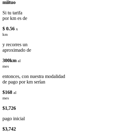
miituo
Si tu tarifa
por km es de
$ 0.56
x
km
y recorres un
aproximado de
300km
al
mes
entonces, con nuestra modalidad
de pago por km serían
$168
al
mes
$1,726
pago inicial
$3,742