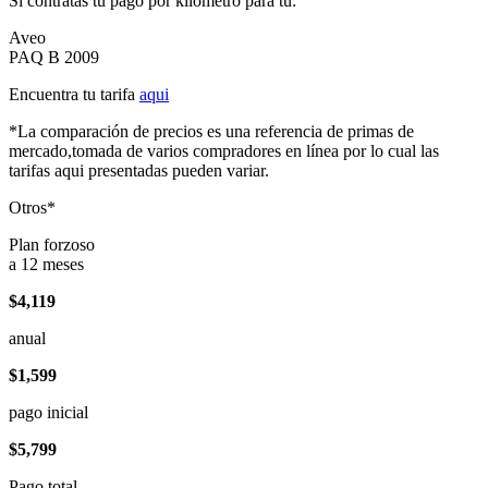
Si contratas tu pago por kilómetro para tu:
Aveo
PAQ B 2009
Encuentra tu tarifa
aqui
*La comparación de precios es una referencia de primas de
mercado,tomada de varios compradores en línea por lo cual las
tarifas aqui presentadas pueden variar.
Otros*
Plan forzoso
a 12 meses
$4,119
anual
$1,599
pago inicial
$5,799
Pago total