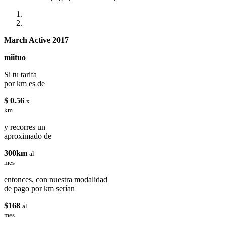
March Active 2017
miituo
Si tu tarifa
por km es de
$ 0.56
x
km
y recorres un
aproximado de
300km
al
mes
entonces, con nuestra modalidad
de pago por km serían
$168
al
mes