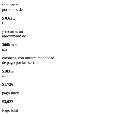
Si tu tarifa
por km es de
$ 0.61
x
km
y recorres un
aproximado de
300km
al
mes
entonces, con nuestra modalidad
de pago por km serían
$183
al
mes
$1,726
pago inicial
$3,922
Pago total