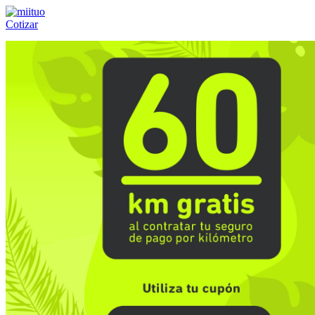
Cotizar
Llámanos al:
(55) 84-21-05-00
ó
800-953-00-59