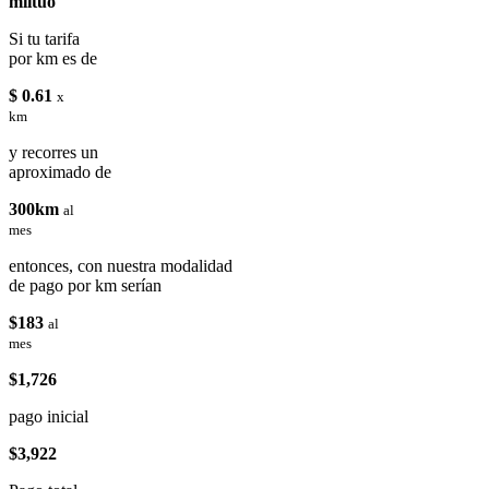
miituo
Si tu tarifa
por km es de
$ 0.61
x
km
y recorres un
aproximado de
300km
al
mes
entonces, con nuestra modalidad
de pago por km serían
$183
al
mes
$1,726
pago inicial
$3,922