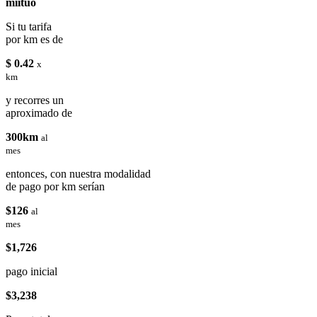
miituo
Si tu tarifa
por km es de
$ 0.42
x
km
y recorres un
aproximado de
300km
al
mes
entonces, con nuestra modalidad
de pago por km serían
$126
al
mes
$1,726
pago inicial
$3,238