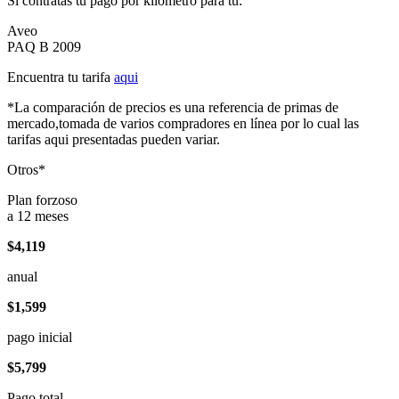
Si contratas tu pago por kilómetro para tu:
Aveo
PAQ B 2009
Encuentra tu tarifa
aqui
*La comparación de precios es una referencia de primas de
mercado,tomada de varios compradores en línea por lo cual las
tarifas aqui presentadas pueden variar.
Otros*
Plan forzoso
a 12 meses
$4,119
anual
$1,599
pago inicial
$5,799
Pago total