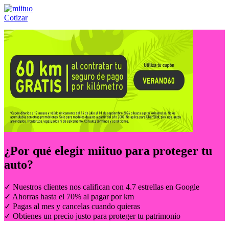
Cotizar
Llámanos al:
(55) 84-21-05-00
ó
800-953-00-59
¿Por qué elegir
miituo
para proteger tu
auto?
✓ Nuestros clientes nos califican con 4.7 estrellas en Google
✓ Ahorras hasta el 70% al pagar por km
✓ Pagas al mes y cancelas cuando quieras
✓ Obtienes un precio justo para proteger tu patrimonio