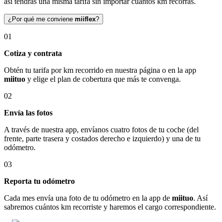
así tendrás una misma tarifa sin importar cuántos km recorras.
¿Por qué me conviene
miiflex
?
01
Cotiza y contrata
Obtén tu tarifa por km recorrido en nuestra página o en la app
miituo
y elige el plan de cobertura que más te convenga.
02
Envía las fotos
A través de nuestra app, envíanos cuatro fotos de tu coche (del
frente, parte trasera y costados derecho e izquierdo) y una de tu
odómetro.
03
Reporta tu odómetro
Cada mes envía una foto de tu odómetro en la app de
miituo
. Así
sabremos cuántos km recorriste y haremos el cargo correspondiente.