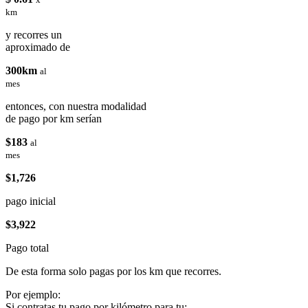
km
y recorres un
aproximado de
300km
al
mes
entonces, con nuestra modalidad
de pago por km serían
$183
al
mes
$1,726
pago inicial
$3,922
Pago total
De esta forma solo pagas por los km que recorres.
Por ejemplo:
Si contratas tu pago por kilómetro para tu: