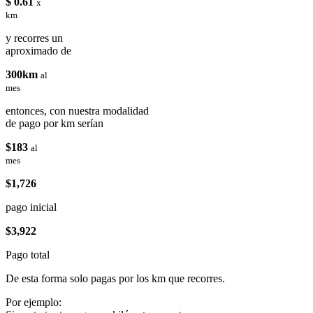
$ 0.61
x
km
y recorres un
aproximado de
300km
al
mes
entonces, con nuestra modalidad
de pago por km serían
$183
al
mes
$1,726
pago inicial
$3,922
Pago total
De esta forma solo pagas por los km que recorres.
Por ejemplo: