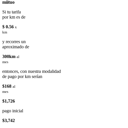
miituo
Si tu tarifa
por km es de
$ 0.56
x
km
y recorres un
aproximado de
300km
al
mes
entonces, con nuestra modalidad
de pago por km serían
$168
al
mes
$1,726
pago inicial
$3,742