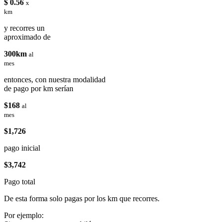
$ 0.56
x
km
y recorres un
aproximado de
300km
al
mes
entonces, con nuestra modalidad
de pago por km serían
$168
al
mes
$1,726
pago inicial
$3,742
Pago total
De esta forma solo pagas por los km que recorres.
Por ejemplo: