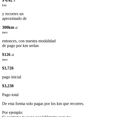
$ 0.42
x
km
y recorres un
aproximado de
300km
al
mes
entonces, con nuestra modalidad
de pago por km serían
$126
al
mes
$1,726
pago inicial
$3,238
Pago total
De esta forma solo pagas por los km que recorres.
Por ejemplo: