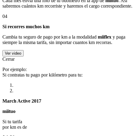
Cada mes envía una foto de tu odómetro en la app de
miituo
. Así
sabremos cuántos km recorriste y haremos el cargo correspondiente.
04
Si recorres muchos km
Cambia tu seguro de pago por km a la modalidad
miiflex
y paga
siempre la misma tarifa, sin importar cuantos km recorras.
Ver video
Cerrar
Por ejemplo:
Si contratas tu pago por kilómetro para tu:
March Active 2017
miituo
Si tu tarifa
por km es de