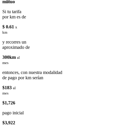
miituo
Si tu tarifa
por km es de
$ 0.61
x
km
y recorres un
aproximado de
300km
al
mes
entonces, con nuestra modalidad
de pago por km serían
$183
al
mes
$1,726
pago inicial
$3,922