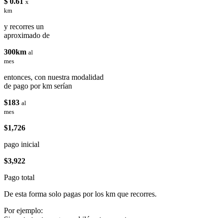
$ 0.61
x
km
y recorres un
aproximado de
300km
al
mes
entonces, con nuestra modalidad
de pago por km serían
$183
al
mes
$1,726
pago inicial
$3,922
Pago total
De esta forma solo pagas por los km que recorres.
Por ejemplo: