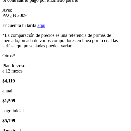
Si contratas tu pago por kilómetro para tu:
Aveo
PAQ B 2009
Encuentra tu tarifa
aqui
*La comparación de precios es una referencia de primas de
mercado,tomada de varios compradores en línea por lo cual las
tarifas aqui presentadas pueden variar.
Otros*
Plan forzoso
a 12 meses
$4,119
anual
$1,599
pago inicial
$5,799
Pago total