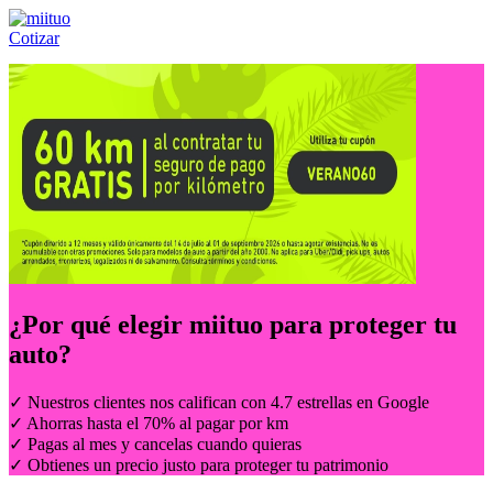
Cotizar
Llámanos al:
(55) 84-21-05-00
ó
800-953-00-59
¿Por qué elegir
miituo
para proteger tu
auto?
✓ Nuestros clientes nos califican con 4.7 estrellas en Google
✓ Ahorras hasta el 70% al pagar por km
✓ Pagas al mes y cancelas cuando quieras
✓ Obtienes un precio justo para proteger tu patrimonio