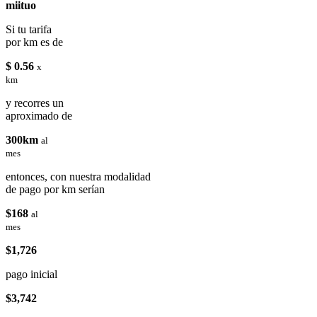
miituo
Si tu tarifa
por km es de
$ 0.56
x
km
y recorres un
aproximado de
300km
al
mes
entonces, con nuestra modalidad
de pago por km serían
$168
al
mes
$1,726
pago inicial
$3,742