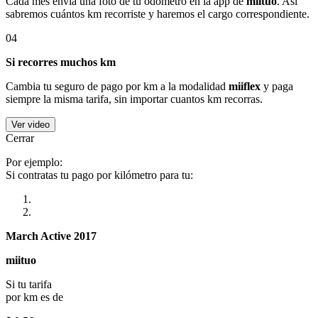
Cada mes envía una foto de tu odómetro en la app de
miituo
. Así
sabremos cuántos km recorriste y haremos el cargo correspondiente.
04
Si recorres muchos km
Cambia tu seguro de pago por km a la modalidad
miiflex
y paga
siempre la misma tarifa, sin importar cuantos km recorras.
Ver video
Cerrar
Por ejemplo:
Si contratas tu pago por kilómetro para tu:
March Active 2017
miituo
Si tu tarifa
por km es de