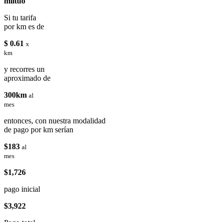
miituo
Si tu tarifa
por km es de
$ 0.61
x
km
y recorres un
aproximado de
300km
al
mes
entonces, con nuestra modalidad
de pago por km serían
$183
al
mes
$1,726
pago inicial
$3,922