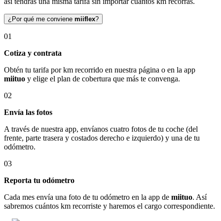
así tendrás una misma tarifa sin importar cuántos km recorras.
¿Por qué me conviene
miiflex
?
01
Cotiza y contrata
Obtén tu tarifa por km recorrido en nuestra página o en la app
miituo
y elige el plan de cobertura que más te convenga.
02
Envía las fotos
A través de nuestra app, envíanos cuatro fotos de tu coche (del
frente, parte trasera y costados derecho e izquierdo) y una de tu
odómetro.
03
Reporta tu odómetro
Cada mes envía una foto de tu odómetro en la app de
miituo
. Así
sabremos cuántos km recorriste y haremos el cargo correspondiente.