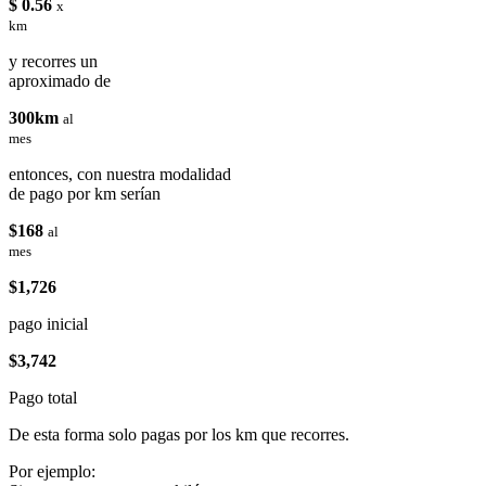
$ 0.56
x
km
y recorres un
aproximado de
300km
al
mes
entonces, con nuestra modalidad
de pago por km serían
$168
al
mes
$1,726
pago inicial
$3,742
Pago total
De esta forma solo pagas por los km que recorres.
Por ejemplo: