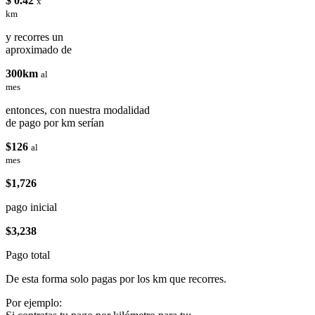
$ 0.42
x
km
y recorres un
aproximado de
300km
al
mes
entonces, con nuestra modalidad
de pago por km serían
$126
al
mes
$1,726
pago inicial
$3,238
Pago total
De esta forma solo pagas por los km que recorres.
Por ejemplo: