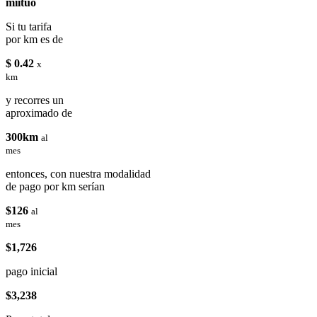
miituo
Si tu tarifa
por km es de
$ 0.42
x
km
y recorres un
aproximado de
300km
al
mes
entonces, con nuestra modalidad
de pago por km serían
$126
al
mes
$1,726
pago inicial
$3,238