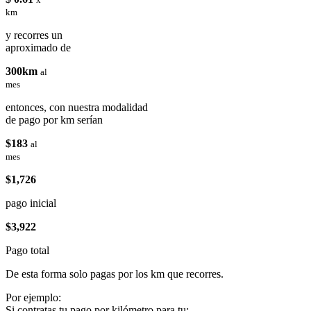
km
y recorres un
aproximado de
300km
al
mes
entonces, con nuestra modalidad
de pago por km serían
$183
al
mes
$1,726
pago inicial
$3,922
Pago total
De esta forma solo pagas por los km que recorres.
Por ejemplo:
Si contratas tu pago por kilómetro para tu: