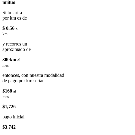
miituo
Si tu tarifa
por km es de
$ 0.56
x
km
y recorres un
aproximado de
300km
al
mes
entonces, con nuestra modalidad
de pago por km serían
$168
al
mes
$1,726
pago inicial
$3,742