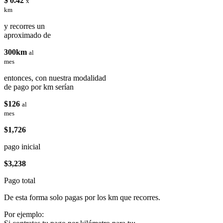
$ 0.42
x
km
y recorres un
aproximado de
300km
al
mes
entonces, con nuestra modalidad
de pago por km serían
$126
al
mes
$1,726
pago inicial
$3,238
Pago total
De esta forma solo pagas por los km que recorres.
Por ejemplo: