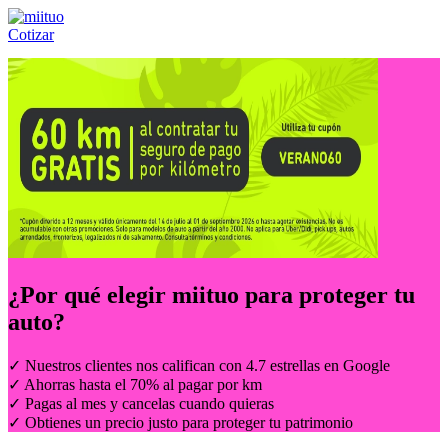
Cotizar
Llámanos al:
(55) 84-21-05-00
ó
800-953-00-59
¿Por qué elegir
miituo
para proteger tu
auto?
✓ Nuestros clientes nos califican con 4.7 estrellas en Google
✓ Ahorras hasta el 70% al pagar por km
✓ Pagas al mes y cancelas cuando quieras
✓ Obtienes un precio justo para proteger tu patrimonio