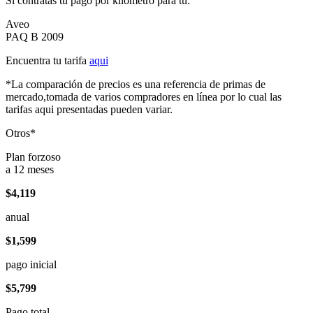
Si contratas tu pago por kilómetro para tu:
Aveo
PAQ B 2009
Encuentra tu tarifa
aqui
*La comparación de precios es una referencia de primas de
mercado,tomada de varios compradores en línea por lo cual las
tarifas aqui presentadas pueden variar.
Otros*
Plan forzoso
a 12 meses
$4,119
anual
$1,599
pago inicial
$5,799
Pago total