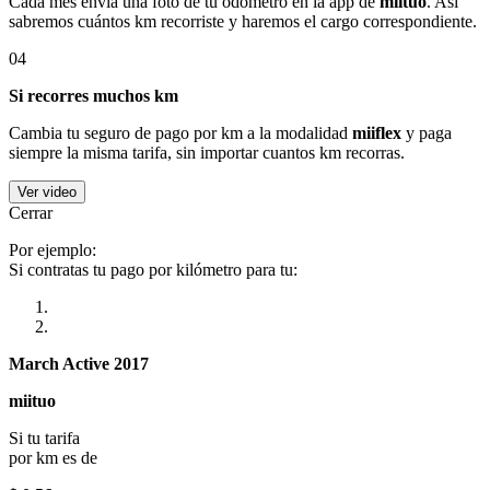
Cada mes envía una foto de tu odómetro en la app de
miituo
. Así
sabremos cuántos km recorriste y haremos el cargo correspondiente.
04
Si recorres muchos km
Cambia tu seguro de pago por km a la modalidad
miiflex
y paga
siempre la misma tarifa, sin importar cuantos km recorras.
Ver video
Cerrar
Por ejemplo:
Si contratas tu pago por kilómetro para tu:
March Active 2017
miituo
Si tu tarifa
por km es de