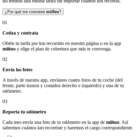
así tendrás una misma tarifa sin importar cuántos km recorras.
¿Por qué me conviene
miiflex
?
01
Cotiza y contrata
Obtén tu tarifa por km recorrido en nuestra página o en la app
miituo
y elige el plan de cobertura que más te convenga.
02
Envía las fotos
A través de nuestra app, envíanos cuatro fotos de tu coche (del
frente, parte trasera y costados derecho e izquierdo) y una de tu
odómetro.
03
Reporta tu odómetro
Cada mes envía una foto de tu odómetro en la app de
miituo
. Así
sabremos cuántos km recorriste y haremos el cargo correspondiente.