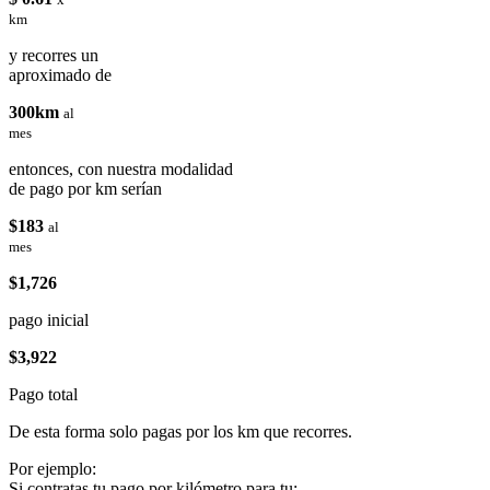
km
y recorres un
aproximado de
300km
al
mes
entonces, con nuestra modalidad
de pago por km serían
$183
al
mes
$1,726
pago inicial
$3,922
Pago total
De esta forma solo pagas por los km que recorres.
Por ejemplo:
Si contratas tu pago por kilómetro para tu: