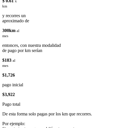
$ 0.61
x
km
y recorres un
aproximado de
300km
al
mes
entonces, con nuestra modalidad
de pago por km serían
$183
al
mes
$1,726
pago inicial
$3,922
Pago total
De esta forma solo pagas por los km que recorres.
Por ejemplo: