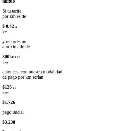
miituo
Si tu tarifa
por km es de
$ 0.42
x
km
y recorres un
aproximado de
300km
al
mes
entonces, con nuestra modalidad
de pago por km serían
$126
al
mes
$1,726
pago inicial
$3,238