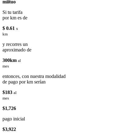
miituo
Si tu tarifa
por km es de
$ 0.61
x
km
y recorres un
aproximado de
300km
al
mes
entonces, con nuestra modalidad
de pago por km serían
$183
al
mes
$1,726
pago inicial
$3,922