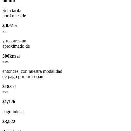
miituo
Si tu tarifa
por km es de
$ 0.61
x
km
y recorres un
aproximado de
300km
al
mes
entonces, con nuestra modalidad
de pago por km serían
$183
al
mes
$1,726
pago inicial
$3,922