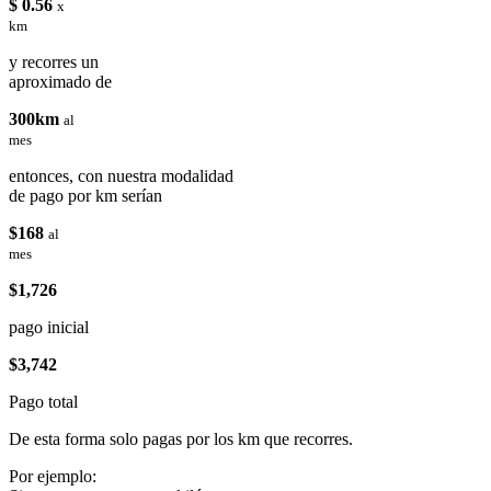
$ 0.56
x
km
y recorres un
aproximado de
300km
al
mes
entonces, con nuestra modalidad
de pago por km serían
$168
al
mes
$1,726
pago inicial
$3,742
Pago total
De esta forma solo pagas por los km que recorres.
Por ejemplo: