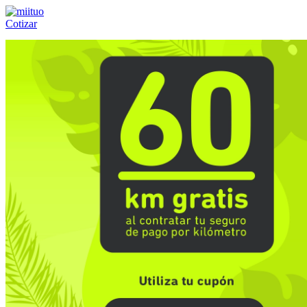
Cotizar
Llámanos al:
(55) 84-21-05-00
ó
800-953-00-59