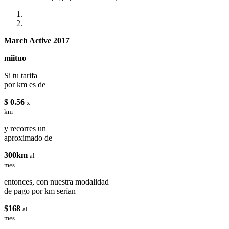
March Active 2017
miituo
Si tu tarifa
por km es de
$ 0.56
x
km
y recorres un
aproximado de
300km
al
mes
entonces, con nuestra modalidad
de pago por km serían
$168
al
mes