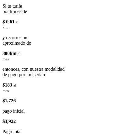
Si tu tarifa
por km es de
$ 0.61
x
km
y recorres un
aproximado de
300km
al
mes
entonces, con nuestra modalidad
de pago por km serían
$183
al
mes
$1,726
pago inicial
$3,922
Pago total