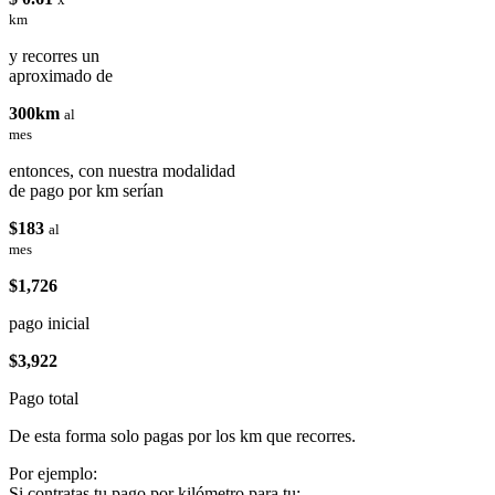
km
y recorres un
aproximado de
300km
al
mes
entonces, con nuestra modalidad
de pago por km serían
$183
al
mes
$1,726
pago inicial
$3,922
Pago total
De esta forma solo pagas por los km que recorres.
Por ejemplo:
Si contratas tu pago por kilómetro para tu: