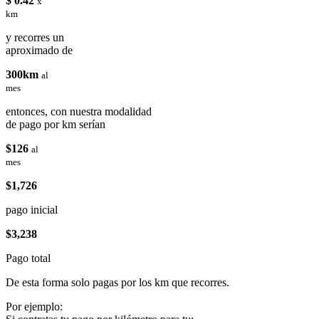
$ 0.42
x
km
y recorres un
aproximado de
300km
al
mes
entonces, con nuestra modalidad
de pago por km serían
$126
al
mes
$1,726
pago inicial
$3,238
Pago total
De esta forma solo pagas por los km que recorres.
Por ejemplo: