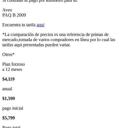
Si contratas tu pago por kilómetro para tu:
Aveo
PAQ B 2009
Encuentra tu tarifa
aqui
*La comparación de precios es una referencia de primas de
mercado,tomada de varios compradores en línea por lo cual las
tarifas aqui presentadas pueden variar.
Otros*
Plan forzoso
a 12 meses
$4,119
anual
$1,599
pago inicial
$5,799
Pago total