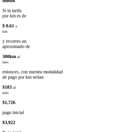
miituo
Si tu tarifa
por km es de
$ 0.61
x
km
y recorres un
aproximado de
300km
al
mes
entonces, con nuestra modalidad
de pago por km serían
$183
al
mes
$1,726
pago inicial
$3,922