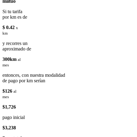
miituo
Si tu tarifa
por km es de
$ 0.42
x
km
y recorres un
aproximado de
300km
al
mes
entonces, con nuestra modalidad
de pago por km serían
$126
al
mes
$1,726
pago inicial
$3,238