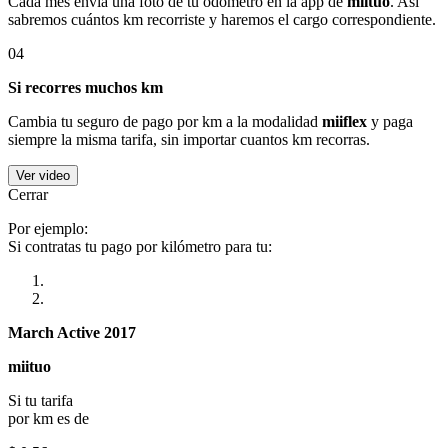
Cada mes envía una foto de tu odómetro en la app de
miituo
. Así
sabremos cuántos km recorriste y haremos el cargo correspondiente.
04
Si recorres muchos km
Cambia tu seguro de pago por km a la modalidad
miiflex
y paga
siempre la misma tarifa, sin importar cuantos km recorras.
Ver video
Cerrar
Por ejemplo:
Si contratas tu pago por kilómetro para tu:
March Active 2017
miituo
Si tu tarifa
por km es de