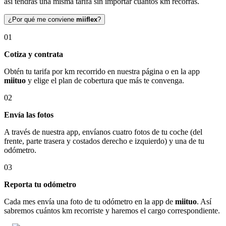
así tendrás una misma tarifa sin importar cuántos km recorras.
¿Por qué me conviene
miiflex
?
01
Cotiza y contrata
Obtén tu tarifa por km recorrido en nuestra página o en la app
miituo
y elige el plan de cobertura que más te convenga.
02
Envía las fotos
A través de nuestra app, envíanos cuatro fotos de tu coche (del
frente, parte trasera y costados derecho e izquierdo) y una de tu
odómetro.
03
Reporta tu odómetro
Cada mes envía una foto de tu odómetro en la app de
miituo
. Así
sabremos cuántos km recorriste y haremos el cargo correspondiente.