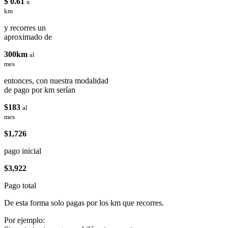
$ 0.61
x
km
y recorres un
aproximado de
300km
al
mes
entonces, con nuestra modalidad
de pago por km serían
$183
al
mes
$1,726
pago inicial
$3,922
Pago total
De esta forma solo pagas por los km que recorres.
Por ejemplo: