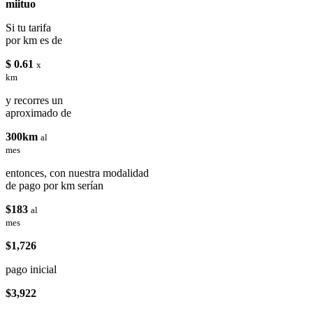
miituo
Si tu tarifa
por km es de
$ 0.61
x
km
y recorres un
aproximado de
300km
al
mes
entonces, con nuestra modalidad
de pago por km serían
$183
al
mes
$1,726
pago inicial
$3,922