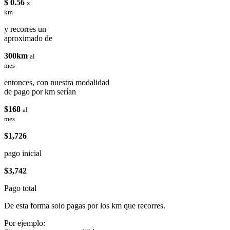
$ 0.56
x
km
y recorres un
aproximado de
300km
al
mes
entonces, con nuestra modalidad
de pago por km serían
$168
al
mes
$1,726
pago inicial
$3,742
Pago total
De esta forma solo pagas por los km que recorres.
Por ejemplo: