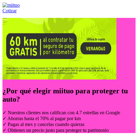
Cotizar
Llámanos al:
(55) 84-21-05-00
ó
800-953-00-59
¿Por qué elegir
miituo
para proteger tu
auto?
✓ Nuestros clientes nos califican con 4.7 estrellas en Google
✓ Ahorras hasta el 70% al pagar por km
✓ Pagas al mes y cancelas cuando quieras
✓ Obtienes un precio justo para proteger tu patrimonio