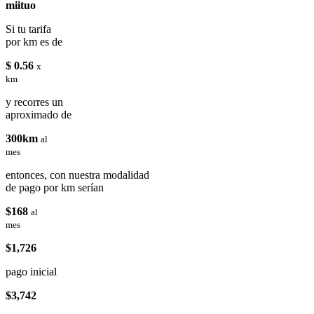
miituo
Si tu tarifa
por km es de
$ 0.56
x
km
y recorres un
aproximado de
300km
al
mes
entonces, con nuestra modalidad
de pago por km serían
$168
al
mes
$1,726
pago inicial
$3,742